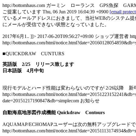
http://bottomhaus.com
ガーミン ローランス GPS魚探 GAR
ご提案しています
Thu, 06 Jun 2019 16:04:39 +0900
[email protec
ているメールアドレスにおきまして、当社WEBのシステム提
にメールが受信できない状態となっていました。
2017年6月1.. ]]>
2017-06-20T09:56:27+09:00
ショップ運営者
ht
http://bottomhaus.com/html/notice.html?date=20160128054859&db
■QUICKDRAW CUNTURS
英語版 2/25 リリース致します
日本語版 4月中旬
現行モデルとハード性能は変わらないのですが 2/26以降 新年
http://bottomhaus.com/html/notice.html?date=20151223152241&db
date=20151217190847&db=simplecom
お知らせ
自動海底地形図作成機能 Quickdraw Contours
AQUAMAP/
ECHOMAPユーザーは次の無料アップグレードで 
http://bottomhaus.com/html/notice.html?date=20151113174934&db