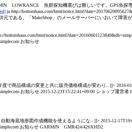
MIN LOWRANCE 魚群探知機選びは難しいです。GPS
ted]
ja
http://bottomhaus.com/html/notice.html?date=2017062009562
供元である、「MakeShop」のメールサーバーにいおいて障
tp://bottomhaus.com/html/notice.html?date=20160601123849&db=sim
=simplecom
お知らせ
度で商品構成の変更と共に販売価格構成が変わり.. ]]>
2016-01
=simplecom
お知らせ
2015-12-23T15:22:41+09:00
ショップ運営者
自動海底地形図作成機能を使えるようにな.. ]]>
2015-12-17T19:
=simplecom
お知らせ
GARMIN GMR424/426XHD2