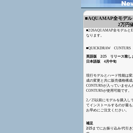
■AQUAMAP全モデルと
2万円
■2/26AQUAMAP全モデルと
なります。
■QUICKDRAW CUNTURS
英語版 2/25 リリース致し
日本語版 4月中旬
現行モデルとハード性能は変わ
成の変更と共に販売価格構成が
CONTURSが入っていませ
CONTURSが使用可能です。
2／25以前にモデルを購入して
てインストールするのが最も
お早めにご注文ください。
補足
2/25
までにお振り込み/
代引き