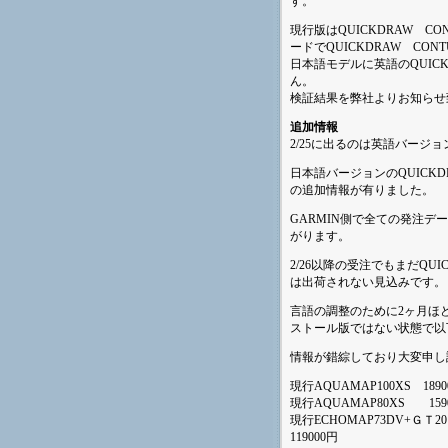
す。
現行版はQUICKDRAW C
ードでQUICKDRAW CON
日本語モデルに英語のQUIC
ん。
検証結果を弊社よりお知らせ
追加情報
2/
25に出るのは英語バージョン
日本語バージョンのQUICKD
の追加情報が有りました
。
GARMIN側で全ての発注デー
がります。
2/26以降の受注でもまだQUI
は出荷されない見込みです。
言語の調整のために2ヶ月ほどの
ストール版ではない状態で以
情報が錯綜しており大変申し
現行AQUAMAP100XS 1890
現行AQUAMAP80XS 15900
現行ECHOMAP73DV+ＧＴ20 
119000円