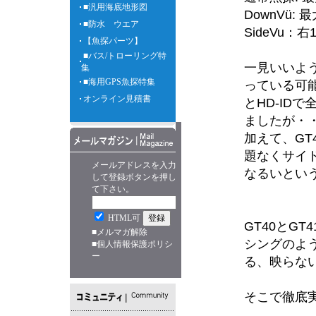
■汎用海底地形図
DownVü:
■防水 ウエア
SideVu：
【魚探パーツ】
■バス/トローリング特
一見いいよ
集
■海用GPS魚探特集
っている可能
オンライン見積書
とHD-ID
ましたが・
加えて、GT
題なくサイド
メールアドレスを入力
なるいとい
して登録ボタンを押し
て下さい。
HTML可
GT40とG
■
メルマガ解除
シングのよ
■
個人情報保護ポリシ
ー
る、映らな
そこで徹底