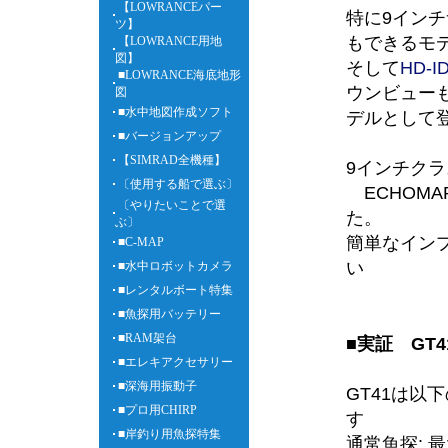
【LOWRANCEパー
特に9イン
ツ】
もできるモ
【LOWRANCE用地
図】
そして
HD-I
■LOWRANCE海底地形
ウンビュー
図
■水中地図作成ソフト
デルとして
■バージョンアップ
【SIMRAD全機種】
9インチク
〔使用する船で選ぶ〕
ECHOMA
〔やりたいことで選
た。
ぶ〕
簡単なイン
■C-MAP
い
■水中ロボットカメラ
■レンタルボート特集
■魚探用バッテリー
■RAM架台
■実証 GT
■エレキアクセサリー
■深海用振動子
GT41は以
■プロ用CHIRP
す
■岸釣り用魚探特集
通常魚探: 最