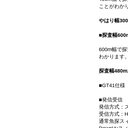
ことがわか
やはり幅30
■探査幅600
600m幅で
わかります
探査幅480
■GT41仕様
■発信受信
発信方式：
受信方式：HD
通常魚探スィ