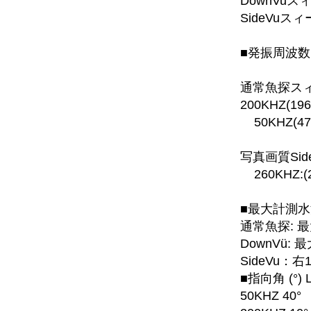
DownVu
SideVuス
■発振周波数
通常魚探ス
200KHZ(19
50KHZ(47
写真画質Side
260KHZ:(2
■最大計測水
通常魚探: 最
DownVü:
SideVu：
■指向角 (°) LF
50KHZ 40°