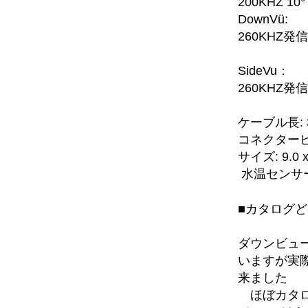
200KHZ 10°
DownVü:
260KHZ発
SideVu：
260KHZ発
ケーブル長: 30
コネクターピ
サイズ: 9.0 x 2
水温センサ
■カタログ
ダウンビュー
いますが実際
来ました
ほぼカタロ