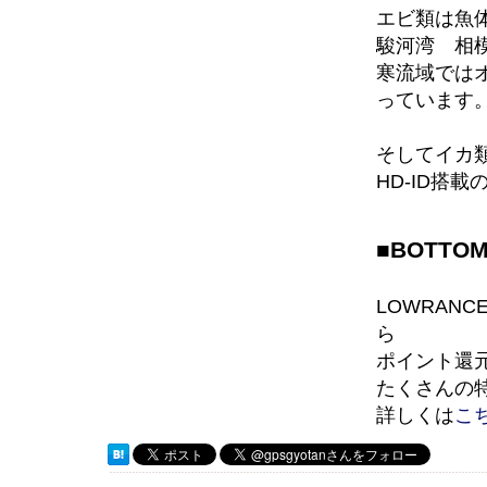
エビ類は魚
駿河湾 相
寒流域では
っています
そしてイカ
HD-ID搭
■BOTTO
LOWRAN
ら
ポイント還元
たくさんの
詳しくは
こ