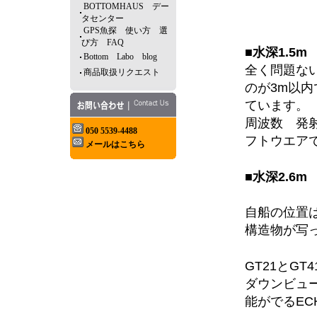
BOTTOMHAUS デー
タセンター
GPS魚探 使い方 選
び方 FAQ
■水深1.5
Bottom Labo blog
全く問題な
商品取扱リクエスト
のが3m以
ています。
周波数 発
050 5539-4488
フトウエア
メールはこちら
■水深2.6
自船の位置は
構造物が写
GT21とGT
ダウンビュー
能がでるEC