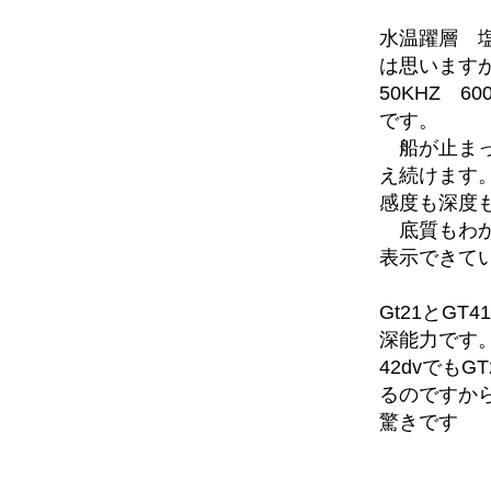
水温躍層 
は思います
50KHZ 
です。
船が止まっ
え続けます
感度も深度
底質もわか
表示できて
Gt21とGT
深能力です
42dvでもG
るのですか
驚きです