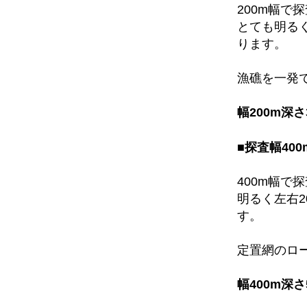
200m幅で
とても明るく
ります。
漁礁を一発
幅200m深
■探査幅400
400m幅で
明るく左右2
す。
定置網のロ
幅400m深