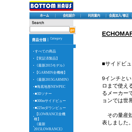
ECHOMA
すべての商品
【実証済製品】
■サイドビュー
《最新2015モデル》
【GARMIN全機種】
9インチと
《最新2015GARMIN》
ロまで使える
■海底地形NEWPEC
るメーカー
■3Dソナー
ョンでは世
■300mサイドビュー
■225mダウンビュー
【LOWRANCE全機
その量産効
種】
表しました
《最新
2015LOWRANCE》