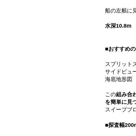
船の左舷に
水深10.8
■おすすめ
スプリット
サイドビュ
海底地形図
この
組み合
を簡単に見
スイープブロ
■探査幅200