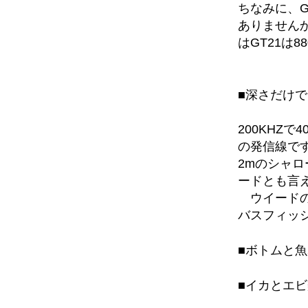
ちなみに、G
ありませんか
はGT21は
■深さだけで
200KHZで4
の発信線で
2mのシャロ
ードとも言え
ウイードの
バスフィッ
■ボトムと
■イカとエビ