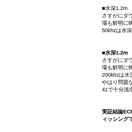
■水深1.2m
さすがにダウ
場も鮮明に
50khzは
■水深1.2m
さすがにダウ
場も鮮明に
200khzは
やはり問題な
41で十分浅
実証結論EC
ィッシング