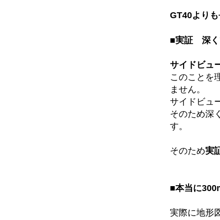
GT40より
■実証 深
サイドビュ
このことを
ません。
サイドビュ
そのため深
す。
そのため
実
■本当に30
実際に地形図