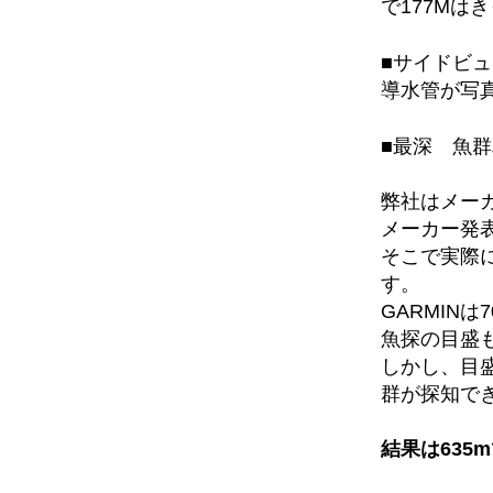
で177Mは
■サイドビ
導水管が写
■最深 魚群
弊社はメー
メーカー発
そこで実際
す。
GARMIN
魚探の目盛も
しかし、目盛
群が探知で
結果は635