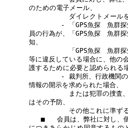
のための電子メール、

          ダイレクトメールを送付する場合 

        - 「GPS魚探　魚群探知機専門店　ボトムハウス」における会
員の行為が、「GPS魚探　魚群
知、

          「GPS魚探　魚群探知機専門店　ボトムハウス」の利用規約
等に違反している場合に、他の
護するために必要と認められる場
        - 裁判所、行政機関の命令等、その他法律の定めに従って個人
情報の開示を求められた場合、

          または犯罪の捜査、第三　者に対する権利侵害の排除若しく
はその予防、

          その他これに準ずる必要性ある場合 

   ■   会員は、弊社に対し、個人情報を上に定める方法で利用すること
につきあらかじめ同意するものと