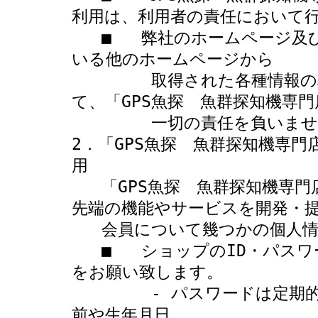
利用は、利用者の責任において行
   ■   弊社のホームページ及び当ホームページにリンクが設定されて
いる他のホームページから

        取得された各種情報の利用によって生じたあらゆる損害に関し
て、「GPS魚探　魚群探知機専門
        一切の責任を負いません。

2．「GPS魚探　魚群探知機専
用  

   「GPS魚探　魚群探知機専門店　ボトムハウス」では会員の皆様に最
先端の機能やサービスを開発・提
   会員について幾つかの個人情報が必要となります。 

   ■   ショップのID・パスワードは利用者ご自身の責任において管理
をお願い致します。

        - パスワードは定期的に変更し、他人が類推しやすいような名
前や生年月日、
