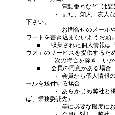
          電話番号など は避けることをお勧め致します。

        - また、知人・友人などであっても開示・貸与・譲渡しないで
下さい。

        - お問合せのメールや弊社のホームページ上の Q&A;にはパス
ワードを書き込まないようお願い
   ■   収集された個人情報は「GPS魚探　魚群探知機専門店　ボトムハ
ウス」のサービスを提供するため
        次の場合を除き、いかなる第三者にも提供致しません。 

   ■   会員の同意がある場合 

        - 会員から個人情報の利用に関する同意を求めるための電子メ
ールを送付する場合 

        - あらかじめ弊社と機密保持契約を締結している企業（例え
ば、業務委託先）

          等に必要な限度において開示する場合 

        - 会員に対し、弊社、または、弊社の業務提携先等の広告宣伝