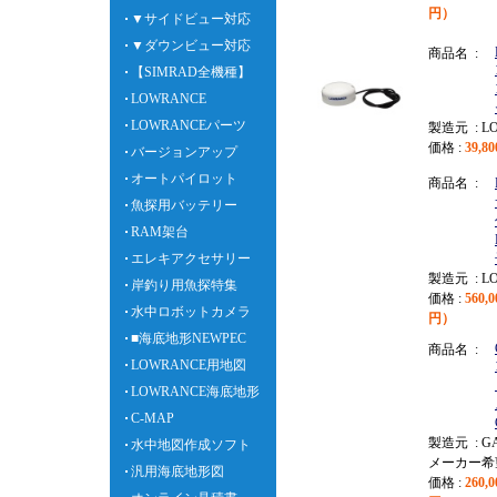
円）
▼サイドビュー対応
▼ダウンビュー対応
商品名 :
【SIMRAD全機種】
LOWRANCE
LOWRANCEパーツ
製造元 : L
価格 :
39,
バージョンアップ
オートパイロット
商品名 :
魚探用バッテリー
RAM架台
エレキアクセサリー
製造元 : L
岸釣り用魚探特集
価格 :
560,
水中ロボットカメラ
円）
■海底地形NEWPEC
商品名 :
LOWRANCE用地図
LOWRANCE海底地形
C-MAP
製造元 : G
水中地図作成ソフト
メーカー希
汎用海底地形図
価格 :
260,