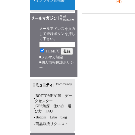
オンライン見積書
円）
メールアドレスを入力
して登録ボタンを押し
て下さい。
HTML可
■
メルマガ解除
■
個人情報保護ポリシ
ー
BOTTOMHAUS デー
タセンター
GPS魚探 使い方 選
び方 FAQ
Bottom Labo blog
商品取扱リクエスト