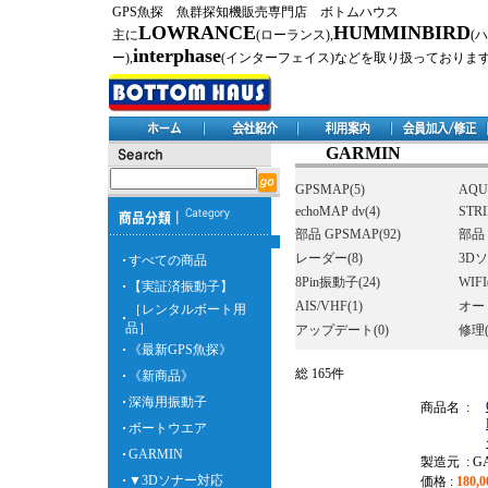
GPS魚探 魚群探知機販売専門店 ボトムハウス
LOWRANCE
HUMMINBIRD
主に
(ローランス),
(
interphase
ー),
(インターフェイス)などを取り扱っておりま
GARMIN
GPSMAP(5)
AQU
echoMAP dv(4)
STRI
部品 GPSMAP(92)
部品 
レーダー(8)
3Dソ
すべての商品
8Pin振動子(24)
WIFI
【実証済振動子】
AIS/VHF(1)
オー
［レンタルボート用
品］
アップデート(0)
修理(
《最新GPS魚探》
総 165件
《新商品》
深海用振動子
商品名 :
ボートウエア
GARMIN
製造元 : G
▼3Dソナー対応
価格 :
180,