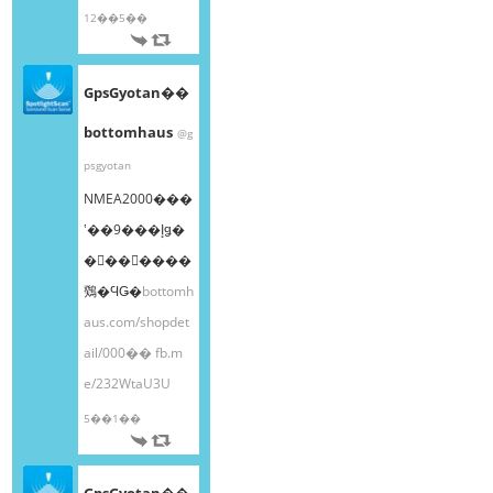
12��5��
GpsGyotan��
bottomhaus
@g
psgyotan
NMEA2000���
ʽ��9���إǥ�
�󥰥��󥵡����
䳫�ϤǤ�
bottomh
aus.com/shopdet
ail/000��
fb.m
e/232WtaU3U
5��1��
GpsGyotan��