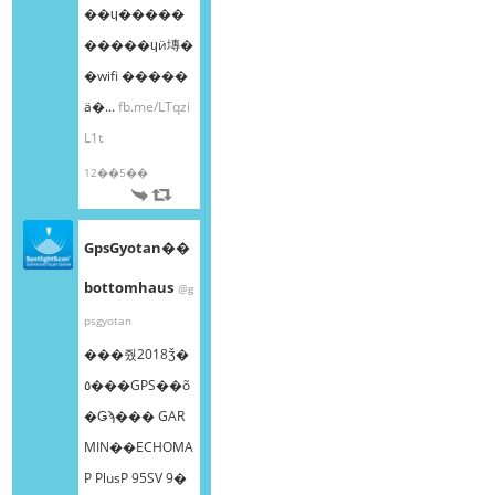
��ɥ�����
�����ɥӥ塼�
�wifi �����
ä�...
fb.me/LTqzi
L1t
12��5��
GpsGyotan��
bottomhaus
@g
psgyotan
���줬2018ǯ�
٥���GPS��õ
�Ǥϡ��� GAR
MIN��ECHOMA
P PlusP 95SV 9�