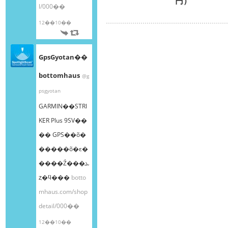
円）
l/000��
12��10��
GpsGyotan��
bottomhaus
@g
psgyotan
GARMIN��STRI
KER Plus 9SV��
�� GPS��õ�
�����õ�ε�
����Ź���ܥ
ȥ�ϥ���
botto
mhaus.com/shop
detail/000��
12��10��