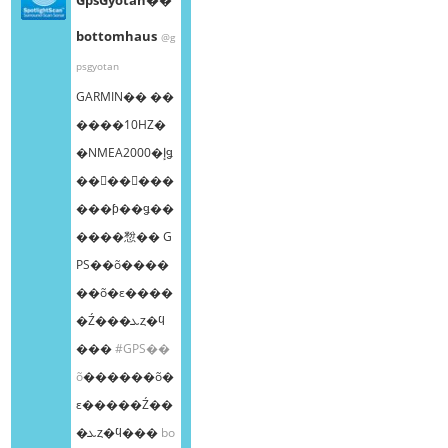
bottomhaus
@g
psgyotan
GARMIN�� ��
����10HZ�
�NMEA2000�إǥ
��󥰥��󥵡���
���ƥ��ǥ��
����㥹�� G
PS��õ����
��õ�ε����
�Ź���ܥȥ�ϥ
���
#GPS��
õ
������õ�
ε�����Ź��
�ܥȥ�ϥ���
bo