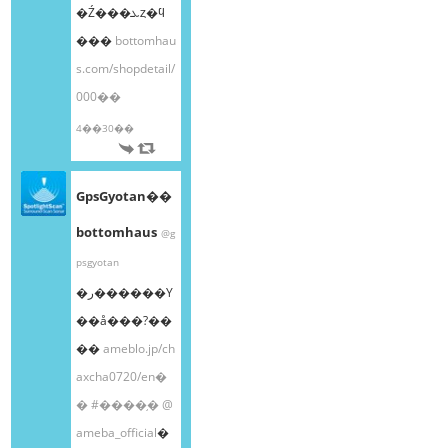
�Ź���ܥȥ�ϥ
���
bottomhau
s.com/shopdetail/
000��
4��30��
GpsGyotan��
bottomhaus
@g
psgyotan
�ر������Υ
��å���?��
��
ameblo.jp/ch
axcha0720/en�
�
#����֥�
@
ameba_official
�