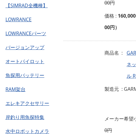
00円
【SIMRAD全機種】
価格 :
160,00
LOWRANCE
00円）
LOWRANCEパーツ
バージョンアップ
商品名 :
GA
オートパイロット
ネ
魚探用バッテリー
ル R
製造元 : GAR
RAM架台
エレキアクセサリー
岸釣り用魚探特集
メーカー希望小
0円
水中ロボットカメラ