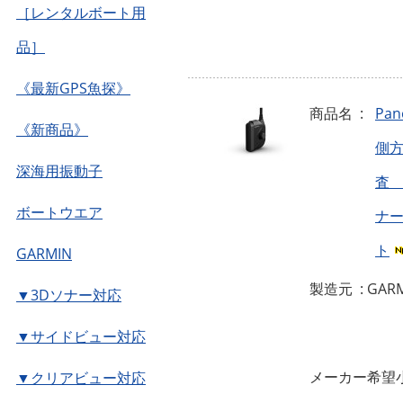
［レンタルボート用
品］
《最新GPS魚探》
商品名 :
Pan
《新商品》
側方
深海用振動子
査
ボートウエア
ナ
ト
GARMIN
製造元 : GAR
▼3Dソナー対応
▼サイドビュー対応
メーカー希望小
▼クリアビュー対応