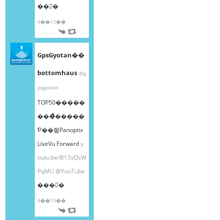
��󤫤�
4��13��
GpsGyotan��
bottomhaus
@g
psgyotan
TOP50�����
���ͤ�����
Ƥ��줿Panoptix
LiveVu Forward
y
outu.be/B13sQsW
PqMU
@YouTube
���󤫤�
4��13��