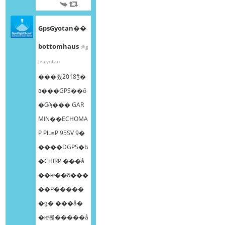
GpsGyotan��
bottomhaus
@g
psgyotan
���줬2018ǯ�
٥���GPS��õ
�Ǥϡ��� GAR
MIN��ECHOMA
P PlusP 95SV 9�
����DGPS�ե
�CHIRP ���å
��ѥͥ��õ���
��Ρ����ܸ�
�ǥ� ���å�
�ѥͥ롡�����å