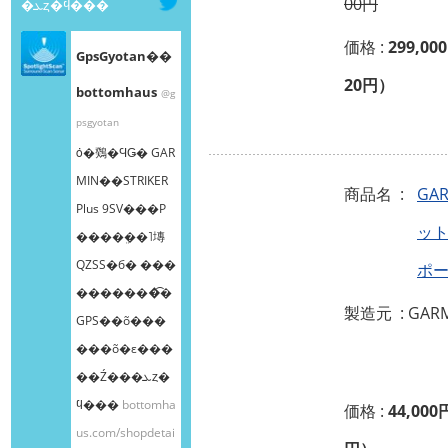
00円
�ܥȥ�ϥ���
価格 :
299,00
GpsGyotan��
20円）
bottomhaus
@g
psgyotan
ȯ�䳫�ϤǤ� GAR
MIN��STRIKER
商品名 :
GA
Plus 9SV���Ρ
ット
����ܸ��˥塼
QZSS�б� ���
ポ
�������͡�
製造元 : GAR
GPS��õ���
���õ�ε���
��Ź���ܥȥ�
ϥ���
bottomha
価格 :
44,000
us.com/shopdetai