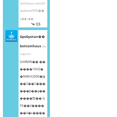
ttomhaus.com/sh
opdetail/000��
5��1��
GpsGyotan��
bottomhaus
@g
psgyotan
GARMIN�� ��
����10HZ�
�NMEA2000�إǥ
��󥰥��󥵡���
���ƥ��ǥ��
����㥹�� G
PS��õ����
��õ�ε����