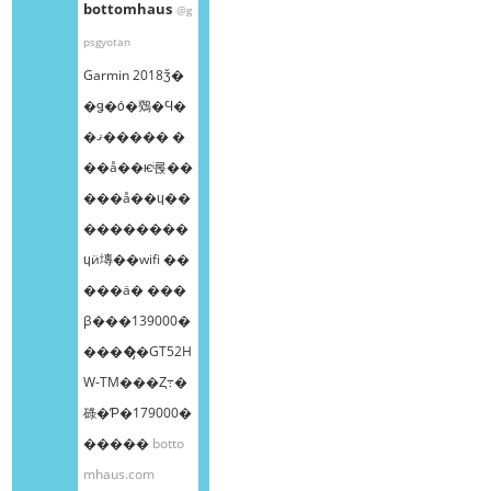
bottomhaus
@g
psgyotan
Garmin 2018ǯ�
�ǥ�ȯ�䳫�Ϥ�
�ޤ����� �
��å��ѥͥ롡��
���å��ɥ��
��������
ɥӥ塼��wifi ��
���ä� ���
β���139000�
����̡�GT52H
W-TM���Ȥ߹�
碌�Ƥ�179000�
�����
botto
mhaus.com