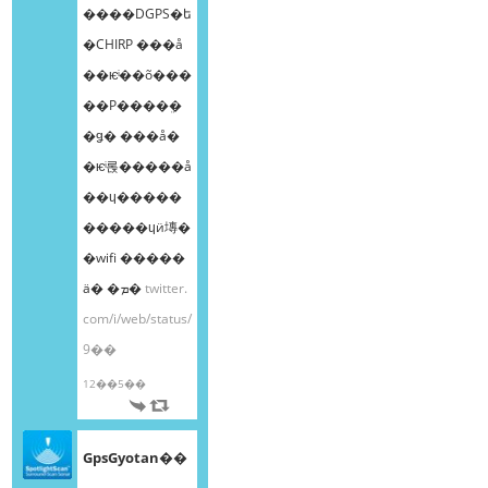
����DGPS�ե
�CHIRP ���å
��ѥͥ��õ���
��Ρ����ܸ�
�ǥ� ���å�
�ѥͥ롡�����å
��ɥ�����
�����ɥӥ塼�
�wifi �����
ä� �ܡ�
twitter.
com/i/web/status/
9��
12��5��
GpsGyotan��