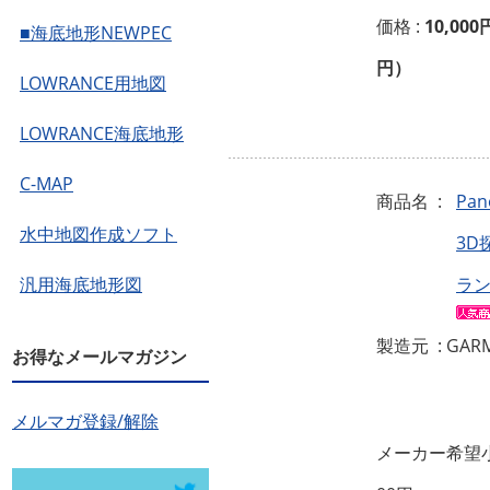
価格 :
10,000
■海底地形NEWPEC
円）
LOWRANCE用地図
LOWRANCE海底地形
C-MAP
商品名 :
Pan
水中地図作成ソフト
3D
汎用海底地形図
ラ
製造元 : GAR
お得なメールマガジン
メルマガ登録/解除
メーカー希望小