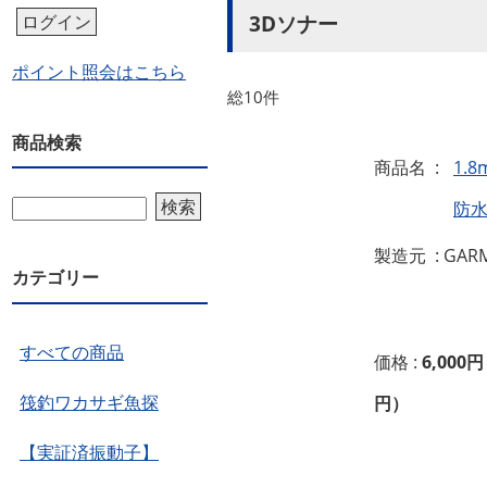
3Dソナー
ログイン
ポイント照会はこちら
総10件
商品検索
商品名 :
1.
検索
防
製造元 : GAR
カテゴリー
すべての商品
価格 :
6,000円
筏釣ワカサギ魚探
円）
【実証済振動子】