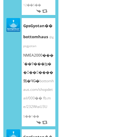
12��5��
GpsGyotan��
bottomhaus
@g
psgyotan
NMEA2000���
ʽ��9���إǥ�
�󥰥��󥵡����
䳫�ϤǤ�
bottomh
aus.com/shopdet
ail/000��
fb.m
e/232WtaU3U
5��1��
GpsGyotan��