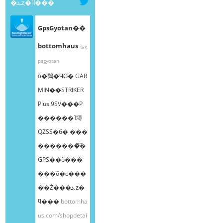
�ܥȥ�ϥ���
GpsGyotan��
bottomhaus
@g
psgyotan
ȯ�䳫�ϤǤ� GAR
MIN��STRIKER
Plus 9SV���Ρ
����ܸ��˥塼
QZSS�б� ���
�������͡�
GPS��õ���
���õ�ε���
��Ź���ܥȥ�
ϥ���
bottomha
us.com/shopdetai