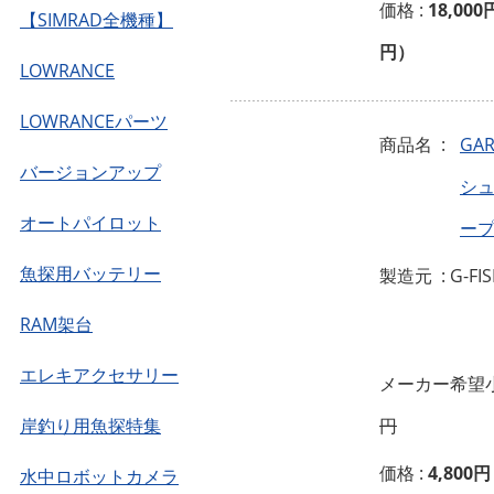
価格 :
18,000
【SIMRAD全機種】
円）
LOWRANCE
LOWRANCEパーツ
商品名 :
GA
バージョンアップ
シ
オートパイロット
ー
魚探用バッテリー
製造元 : G-FI
RAM架台
エレキアクセサリー
メーカー希望小
岸釣り用魚探特集
円
価格 :
4,800円
水中ロボットカメラ