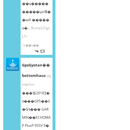
��ɥ�����
�����ɥӥ塼�
�wifi �����
ä�...
fb.me/LTqzi
L1t
12��5��
GpsGyotan��
bottomhaus
@g
psgyotan
���줬2018ǯ�
٥���GPS��õ
�Ǥϡ��� GAR
MIN��ECHOMA
P PlusP 95SV 9�