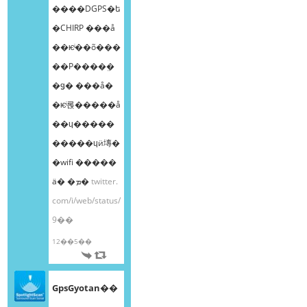
����DGPS�ե
�CHIRP ���å
��ѥͥ��õ���
��Ρ����ܸ�
�ǥ� ���å�
�ѥͥ롡�����å
��ɥ�����
�����ɥӥ塼�
�wifi �����
ä� �ܡ�
twitter.
com/i/web/status/
9��
12��5��
GpsGyotan��