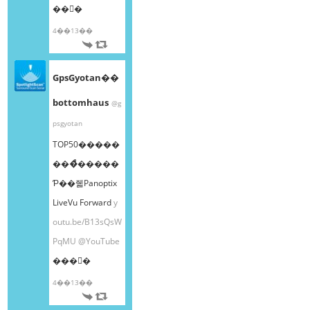
��󤫤�
4��13��
GpsGyotan��
bottomhaus
@g
psgyotan
TOP50�����
���ͤ�����
Ƥ��줿Panoptix
LiveVu Forward
y
outu.be/B13sQsW
PqMU
@YouTube
���󤫤�
4��13��