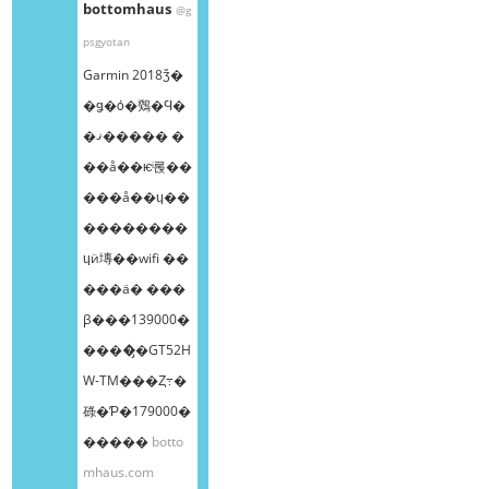
bottomhaus
@g
psgyotan
Garmin 2018ǯ�
�ǥ�ȯ�䳫�Ϥ�
�ޤ����� �
��å��ѥͥ롡��
���å��ɥ��
��������
ɥӥ塼��wifi ��
���ä� ���
β���139000�
����̡�GT52H
W-TM���Ȥ߹�
碌�Ƥ�179000�
�����
botto
mhaus.com