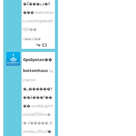
�Ź���ܥȥ�ϥ
���
bottomhau
s.com/shopdetail/
000��
4��30��
GpsGyotan��
bottomhaus
@g
psgyotan
�ر������Υ
��å���?��
��
ameblo.jp/ch
axcha0720/en�
�
#����֥�
@
ameba_official
�