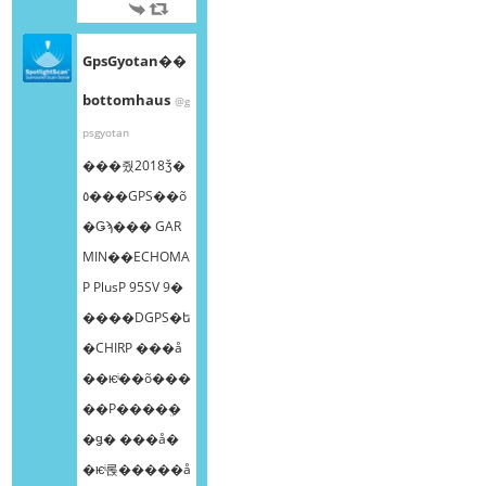
GpsGyotan��
bottomhaus
@g
psgyotan
���줬2018ǯ�
٥���GPS��õ
�Ǥϡ��� GAR
MIN��ECHOMA
P PlusP 95SV 9�
����DGPS�ե
�CHIRP ���å
��ѥͥ��õ���
��Ρ����ܸ�
�ǥ� ���å�
�ѥͥ롡�����å