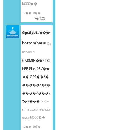
l/000��
12��10��
GpsGyotan��
bottomhaus
@g
psgyotan
GARMIN��STRI
KER Plus 9SV��
�� GPS��õ�
�����õ�ε�
����Ź���ܥ
ȥ�ϥ���
botto
mhaus.com/shop
detail/000��
12��10��