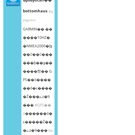
bottomhaus
@g
psgyotan
GARMIN�� ��
����10HZ�
�NMEA2000�إǥ
��󥰥��󥵡���
���ƥ��ǥ��
����㥹�� G
PS��õ����
��õ�ε����
�Ź���ܥȥ�ϥ
���
#GPS��
õ
������õ�
ε�����Ź��
�ܥȥ�ϥ���
bo