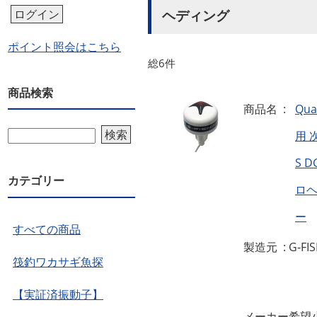
ヘディング
ログイン
ポイント照会はこちら
総6件
商品検索
商品名 :
Qua
検索
用 
S 
カテゴリー
ロ
ー
すべての商品
製造元 : G-FI
筏釣ワカサギ魚探
【実証済振動子】
メーカー希望小