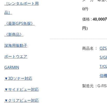
［レンタルボート用
0円
品］
価格 :
40,000
《最新GPS魚探》
円）
《新商品》
深海用振動子
商品名 :
QZS
ボートウエア
S/G
T/Q
GARMIN
信
▼3Dソナー対応
製造元 : G-FI
▼サイドビュー対応
▼クリアビュー対応