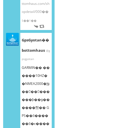
ttomhaus.com/sh
opdetail/000��
5��1��
GpsGyotan��
bottomhaus
@g
psgyotan
GARMIN�� ��
����10HZ�
�NMEA2000�إǥ
��󥰥��󥵡���
���ƥ��ǥ��
����㥹�� G
PS��õ����
��õ�ε����