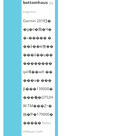
bottomhaus
@g
psgyotan
Garmin 2018ǯ�
�ǥ�ȯ�䳫�Ϥ�
�ޤ����� �
��å��ѥͥ롡��
���å��ɥ��
��������
ɥӥ塼��wifi ��
���ä� ���
β���139000�
����̡�GT52H
W-TM���Ȥ߹�
碌�Ƥ�179000�
�����
botto
mhaus.com