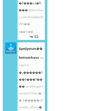
�Ź���ܥȥ�ϥ
���
bottomhau
s.com/shopdetail/
000��
4��30��
GpsGyotan��
bottomhaus
@g
psgyotan
�ر������Υ
��å���?��
��
ameblo.jp/ch
axcha0720/en�
�
#����֥�
@
ameba_official
�