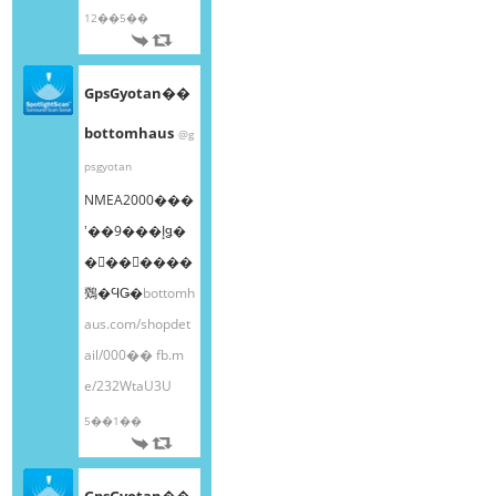
12��5��
GpsGyotan��
bottomhaus
@g
psgyotan
NMEA2000���
ʽ��9���إǥ�
�󥰥��󥵡����
䳫�ϤǤ�
bottomh
aus.com/shopdet
ail/000��
fb.m
e/232WtaU3U
5��1��
GpsGyotan��