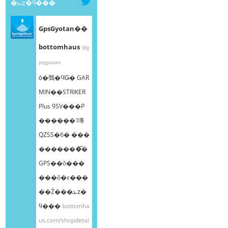
�ܥȥ�ϥ���
GpsGyotan��
bottomhaus
@g
psgyotan
ȯ�䳫�ϤǤ� GAR
MIN��STRIKER
Plus 9SV���Ρ
����ܸ��˥塼
QZSS�б� ���
�������͡�
GPS��õ���
���õ�ε���
��Ź���ܥȥ�
ϥ���
bottomha
us.com/shopdetai