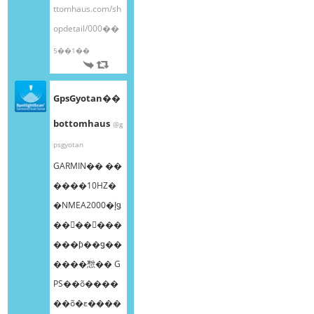
ttomhaus.com/sh
opdetail/000��
5��1��
GpsGyotan��
bottomhaus
@g
psgyotan
GARMIN�� ��
����10HZ�
�NMEA2000�إǥ
��󥰥��󥵡���
���ƥ��ǥ��
����㥹�� G
PS��õ����
��õ�ε����