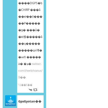
����DGPS�ե
�CHIRP ���å
��ѥͥ��õ���
��Ρ����ܸ�
�ǥ� ���å�
�ѥͥ롡�����å
��ɥ�����
�����ɥӥ塼�
�wifi �����
ä� �ܡ�
twitter.
com/i/web/status/
9��
12��5��
GpsGyotan��