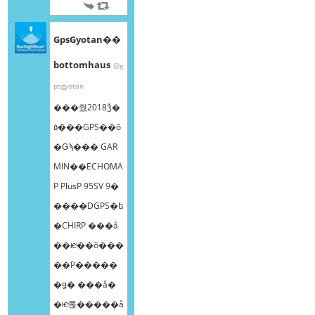
GpsGyotan��
bottomhaus
@g
psgyotan
���줬2018ǯ�
٥���GPS��õ
�Ǥϡ��� GAR
MIN��ECHOMA
P PlusP 95SV 9�
����DGPS�ե
�CHIRP ���å
��ѥͥ��õ���
��Ρ����ܸ�
�ǥ� ���å�
�ѥͥ롡�����å