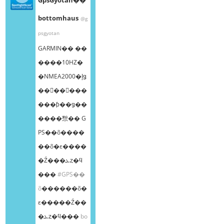
bottomhaus
@g
psgyotan
GARMIN�� ��
����10HZ�
�NMEA2000�إǥ
��󥰥��󥵡���
���ƥ��ǥ��
����㥹�� G
PS��õ����
��õ�ε����
�Ź���ܥȥ�ϥ
���
#GPS��
õ
������õ�
ε�����Ź��
�ܥȥ�ϥ���
bo