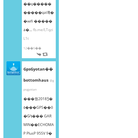
��ɥ�����
�����ɥӥ塼�
�wifi �����
ä�...
fb.me/LTqzi
L1t
12��5��
GpsGyotan��
bottomhaus
@g
psgyotan
���줬2018ǯ�
٥���GPS��õ
�Ǥϡ��� GAR
MIN��ECHOMA
P PlusP 95SV 9�