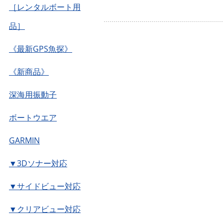
［レンタルボート用
品］
《最新GPS魚探》
《新商品》
深海用振動子
ボートウエア
GARMIN
▼3Dソナー対応
▼サイドビュー対応
▼クリアビュー対応