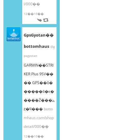
l/000��
12��10��
GpsGyotan��
bottomhaus
@g
psgyotan
GARMIN��STRI
KER Plus 9SV��
�� GPS��õ�
�����õ�ε�
����Ź���ܥ
ȥ�ϥ���
botto
mhaus.com/shop
detail/000��
12��10��