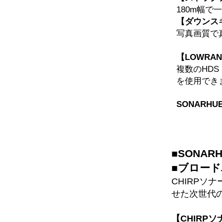
180m幅
【ダウンス
写真画質で
【LOWRA
複数のHDS 
を使用でき
SONARH
■SONA
■ブロード
CHIRPソ
せた次世代
【CHIRP