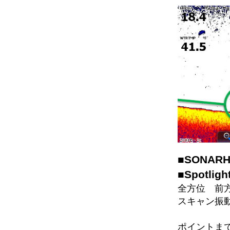
■SONA
■Spotligh
全方位 前
スキャン振
ポイントま