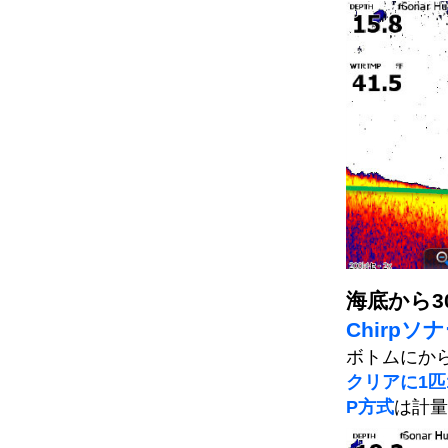
海底から3
Chirpソ
ボトムにから
クリアに1匹
P方式
は計量