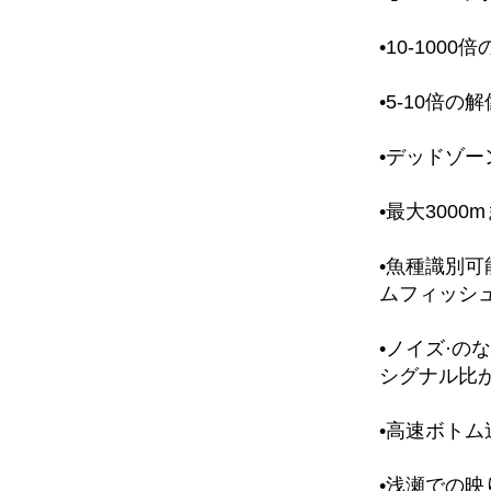
•10-10
•5-10倍の
•デッドゾ
•最大300
•魚種識別
ムフィッシ
•ノイズ·の
シグナル比
•高速ボト
•浅瀬での映