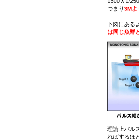
1500Ｘ1/25
つまり
3M
下図にある
は同じ魚群
理論上パル
ればするほ