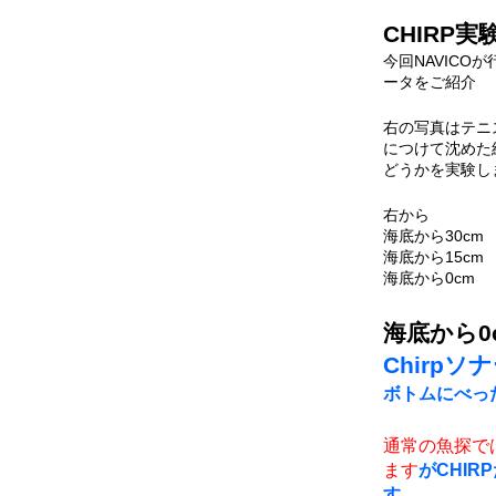
CHIRP実
今回NAVICO
ータをご紹介
右の写真はテニ
につけて沈めた
どうかを実験し
右から
海底から30cm
海底から15cm
海底から0cm
海底から0
Chirpソ
ボトムにべっ
通常の魚探で
ます
がCHI
す