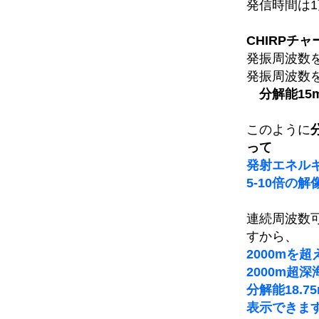
発信時間は
CHIRPチ
発振周波数
発振周波数
分解能15
このように
って
発射エネルギ
5-10倍の
連続周波数
すから、
2000mを
2000m超
分解能18.
表示できま