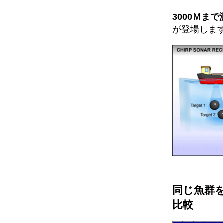
3000Ｍま
が登場しま
同じ魚群を
比較