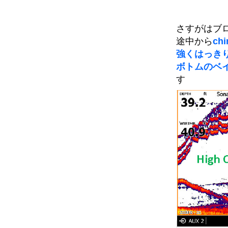
さすがはブ
途中から
ch
強くはっき
ボトムのベ
す