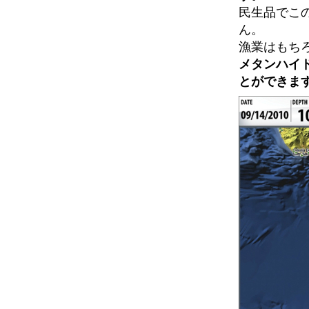
民生品でこ
ん。
漁業はもち
メタンハイ
とができま