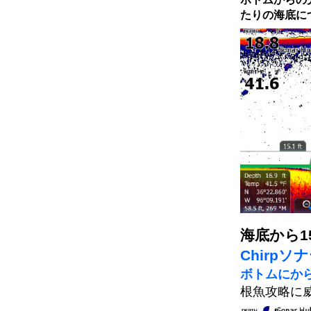
たりの海底に
海底から1
Chirpソ
ボトムにから
根魚攻略に