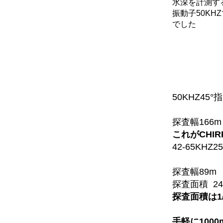
水深を計測す
振動子50KH
でした
50KHZ4
探査幅166m
これがCHIR
42-65KH
探査幅89m
探査面積 24,
探査面積は1
手軽に1000