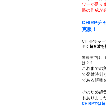
ワーが足り
路の作成が
CHIRP
克服！
CHIRPチャ
全く
超音波を
連続波では、
は？？
これまでの魚
て発射時刻
である距離
そのため超音
もありまし
CHIRPで