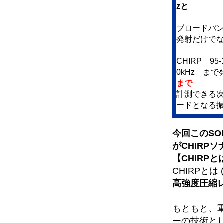
zと
ブロードバンド
発射だけで
CHIRP 95-
0kHz ま
まで
計測できる
ードとなる
今回このSO
がCHIRP
【CHIRP
CHIRPとは (Co
高強度圧縮
もともと、
ーの技術と