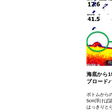
海底から1
ブロード
ボトムから
5cm浮けば
はっきりと