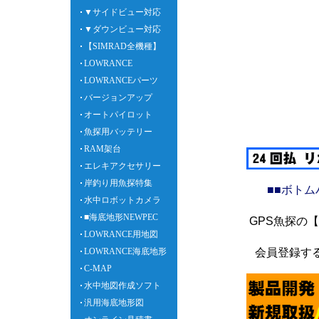
▼サイドビュー対応
▼ダウンビュー対応
【SIMRAD全機種】
LOWRANCE
LOWRANCEパーツ
バージョンアップ
オートパイロット
魚探用バッテリー
RAM架台
エレキアクセサリー
岸釣り用魚探特集
■■ボト
水中ロボットカメラ
■海底地形NEWPEC
GPS魚探の
LOWRANCE用地図
会員登録す
LOWRANCE海底地形
C-MAP
水中地図作成ソフト
汎用海底地形図