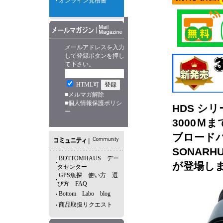
オンライン見積書
メールアドレスを入力
して登録ボタンを押し
て下さい。
HTML可
■
メルマガ解除
■
個人情報保護ポリシ
HDS シ
ー
3000Ｍ
ブロードバ
SONARH
BOTTOMHAUS デー
が登場し
タセンター
GPS魚探 使い方 選
び方 FAQ
Bottom Labo blog
商品取扱リクエスト