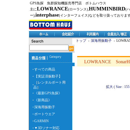
GPS魚探 魚群探知機販売専門店 ボトムハウス
LOWRANCE
HUMMINBIRD
主に
(ローランス),
(
interphase
ー),
(インターフェイス)などを取り扱っておりま
トップ
深海用振動子
LOWRA
LOWRANCE Sonar
すべての商品
【実証済振動子】
［レンタルボート用
拡大 ( Size : 155 
品］
《最新GPS魚探》
《新商品》
深海用振動子
ボートウエア
GARMIN
▼3Dソナー対応