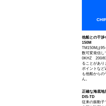
CH
他船との干渉
150M
TM150Mは95
数可変発信して
0KHZ 200
ることがあり
ポイントなど
も他船からの
ん。
正確な海底地
DIS-TD
従来の振動子で