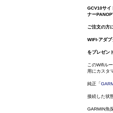
GCV10サ
ナーPANOPT
ご注文の方
WIFI-アダプ
をプレゼン
このWifi
用にカスタ
純正「
GAR
接続した状
GARMIN