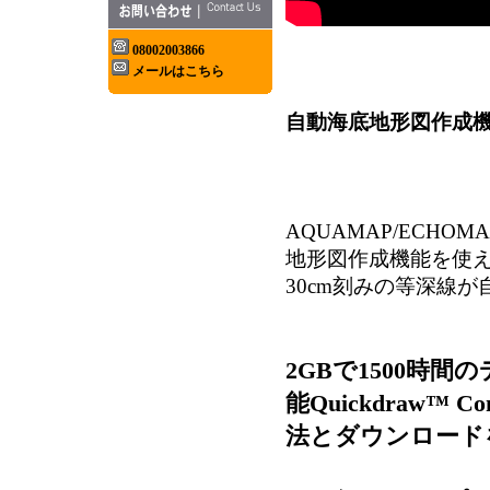
08002003866
メールはこちら
自動海底地形図作成機能 Q
AQUAMAP/
ECHO
地形図作成機能を使
30cm刻みの等深線が
2GBで1500時
能Quickdraw™
法とダウンロード