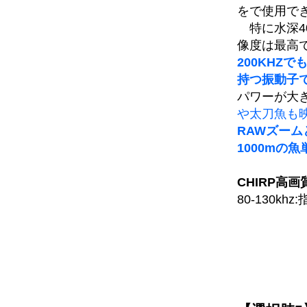
をで使用で
特に水深4
像度は最高
200KHZで
持つ振動子
パワーが大
や太刀魚も
RAWズー
1000
mの魚
CHIRP高画
80-130kh