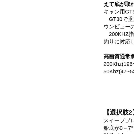
えて底が取
キャン用GT
GT30で
ウンビュー
200KHZ指
釣りに対応
高画質通常魚
200Khz(19
50Khz(47
【選択肢2】
スイープブ
船底が0－7