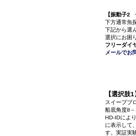
【振動子2
下方通常魚
下記から選
選択にお困
フリーダイヤル0
メールでお
【選択肢1
スイープブ
船底角度8－
HD-IDに
に表示して
す。実証実験