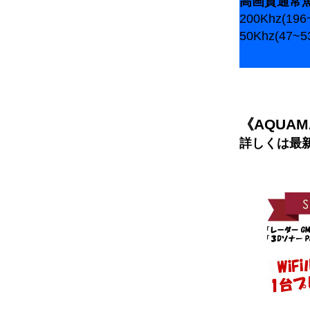
高画質通常魚
200Khz(19
50Khz(47~
《AQUA
詳しくは最