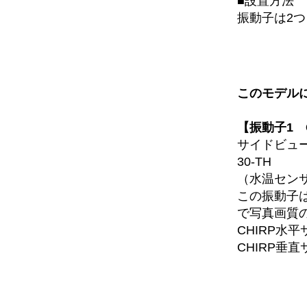
■設置方法
振動子は2
このモデル
【振動子1 GC
サイドビュー
30-TH
（水温セン
この振動子は
で写真画質
CHIRP水平
CHIRP垂直