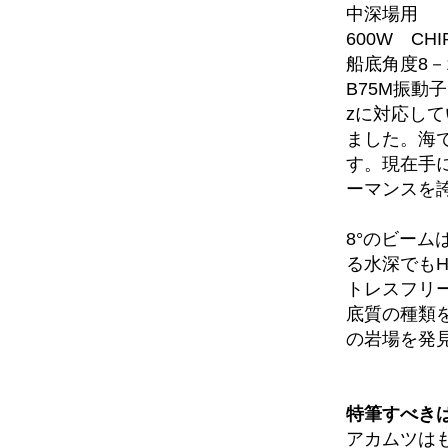
中深場用
600W CHI
船底角度8－
B75M振動子は
zに対応して
ました。海で
す。現在手に
ーマンスを
8°のビーム
る水深でもH
トレスフリ
底質の種類
の岩場を発
特筆すべき
アカムツはも