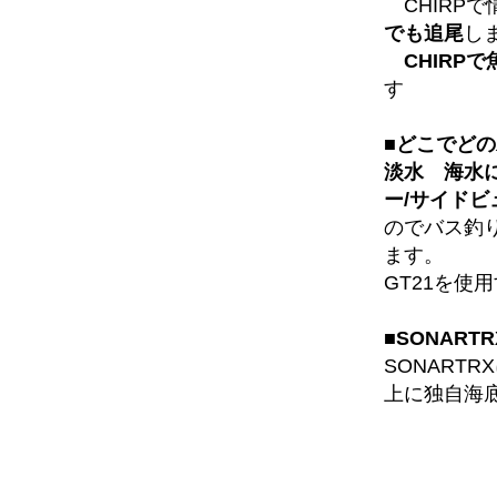
CHIRP
でも追尾
し
CHIRP
す
■どこでど
淡水 海水
ー/サイドビ
のでバス釣
ます。
GT21を使
■SONARTR
SONARTR
上に独自海