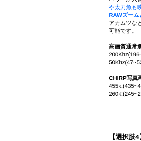
や太刀魚も
RAWズー
アカムツな
可能です。
高画質通常魚
200Khz(19
50Khz(47
CHIRP写真画
455k:(43
260k:(24
【選択肢4