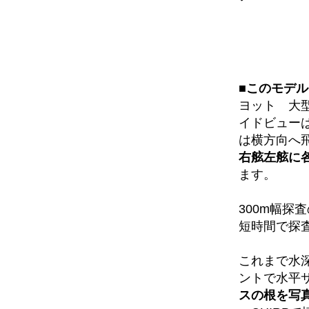
■このモデ
ヨット 大
イドビュー
は横方向へ
右舷左舷に
ます。
300m幅探
短時間で探
これまで水
ントで水平
スの根を写