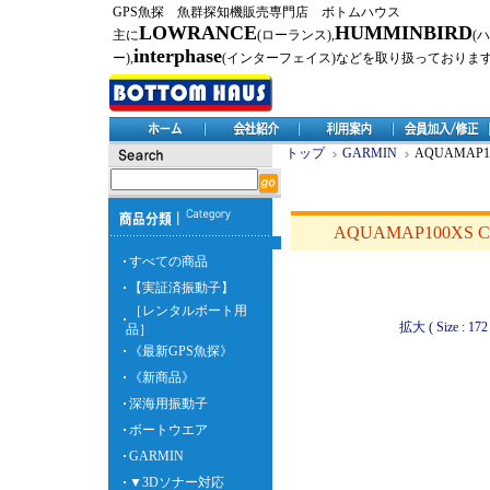
GPS魚探 魚群探知機販売専門店 ボトムハウス
LOWRANCE
HUMMINBIRD
主に
(ローランス),
(
interphase
ー),
(インターフェイス)などを取り扱っておりま
トップ
GARMIN
AQUAMA
AQUAMAP100
すべての商品
【実証済振動子】
［レンタルボート用
拡大 ( Size : 172 
品］
《最新GPS魚探》
《新商品》
深海用振動子
ボートウエア
GARMIN
▼3Dソナー対応