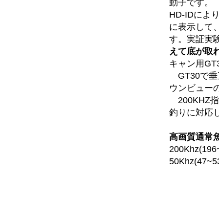
動子です。
HD-IDに
に表示して
す。実証実験
えて底が取
キャン用GT
GT30で
ウンビュー
200KHZ指
釣りに対応
高画質通常魚
200Khz(19
50Khz(47