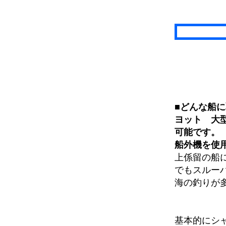
■どんな船
ヨット 大
可能です。
船外機を使
上係留の船
でもスルー
海の釣りが
基本的にシ