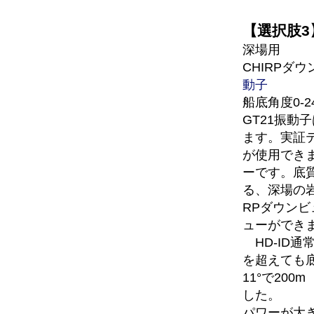
【選択肢3】
深場用
CHIRPダ
動子
船底角度0-
GT21振動子
ます。実証テ
が使用でき
ーです。底
る、深場の
RPダウンビ
ューができ
HD-ID通常
を超えても底
11°で200
した。
パワーが大