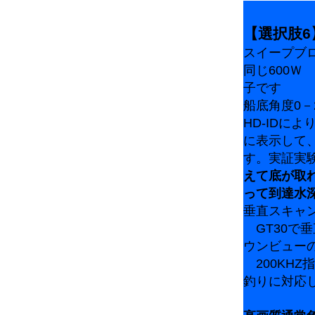
【選択肢6
スイープブ
同じ600Ｗ
子です
船底角度0－
HD-IDに
に表示して
す。実証実験
えて底が取
って到達水
垂直スキャン
GT30で
ウンビュー
200KHZ指
釣りに対応