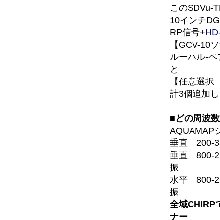
このSDVu
10インチDG
RP信号+
HD
【GCV-1
ルーハル-ペ
と
【任意選択
計3個追加
■どの周波
AQUAMA
垂直 200-
垂直 800-2
振
水平 800-2
振
全域CHIR
ナー