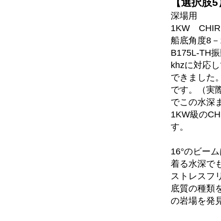
【選択肢5】
深場用
1KW CHI
船底角度8－
B175L-TH
khzに対応
できました
です。（実
でこの水深
1KW級のC
す。
16°のビー
着る水深でも
ストレスフ
底質の種類
の岩場を発