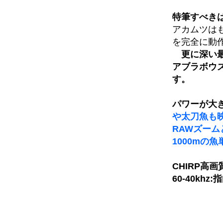
特筆すべき
アカムツはも
を完全に動
更に深い
アブラボウズ
す。
パワーが大
や太刀魚も
RAWズー
1000
mの魚
CHIRP高画
60-40khz