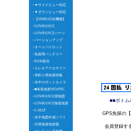
▼サイドビュー対応
▼ダウンビュー対応
【SIMRAD全機種】
LOWRANCE
LOWRANCEパーツ
バージョンアップ
オートパイロット
魚探用バッテリー
RAM架台
エレキアクセサリー
岸釣り用魚探特集
水中ロボットカメラ
■海底地形NEWPEC
LOWRANCE用地図
■■ボト
LOWRANCE海底地形
C-MAP
GPS魚探の
水中地図作成ソフト
汎用海底地形図
会員登録す