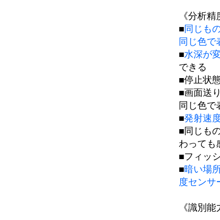
《分析精
■
同じも
同じ色で
■
水深が変
できる
■停止状
■画面送
同じ色で
■
発射速
■同じも
わっても
■フィッ
■
暗い場
度センサ
《識別能