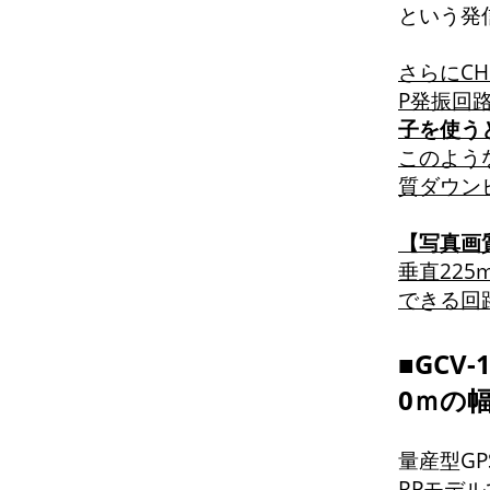
という発
さらにCH
P発振回路
子を使うと
このよう
質ダウン
【写真画
垂直225
できる回
■GCV
0ｍの
量産型G
RPモデ