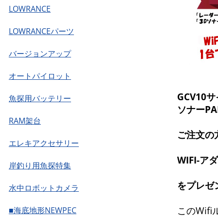
LOWRANCE
LOWRANCEパーツ
バージョンアップ
オートパイロット
GCV1
魚探用バッテリー
ソナーPAN
RAM架台
ご注文の
エレキアクセサリー
WIFI-ア
岸釣り用魚探特集
をプレゼ
水中ロボットカメラ
このWif
■海底地形NEWPEC