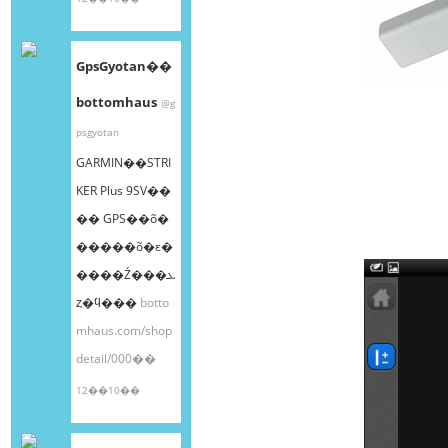
GpsGyotan��
bottomhaus
@g
psgyotan
GARMIN��STRI
KER Plus 9SV��
�� GPS��õ�
�����õ�ε�
����Ź���ܥ
ȥ�ϥ���
botto
mhaus.com/shop
detail/000��
12��10��