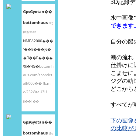
3D記録
GpsGyotan��
水中画像
bottomhaus
@g
できます
psgyotan
自分の船
NMEA2000���
ʽ��9���إǥ�
潮の流れ
�󥰥��󥵡����
仕掛けに
䳫�ϤǤ�
bottomh
こませに
aus.com/shopdet
ジグの軌
ail/000��
fb.m
どこから
e/232WtaU3U
5��1��
すべてが
下の画像
GpsGyotan��
の比較が
bottomhaus
@g