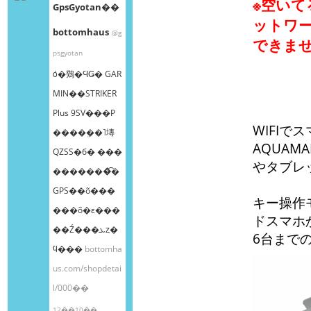
※空いて
GpsGyotan��
ットワ
bottomhaus
@g
できま
psgyotan
ȯ�䳫�ϤǤ� GAR
MIN��STRIKER
Plus 9SV���Ρ
WIFI
����ܸ��˥塼
AQUAMA
QZSS�б� ���
やタブレ
�������͡�
GPS��õ���
キー操作モ
���õ�ε���
ドスマホ
��Ź���ܥȥ�
6台まで
ϥ���
bottomha
us.com/shopdetai
l/000��
12��10��