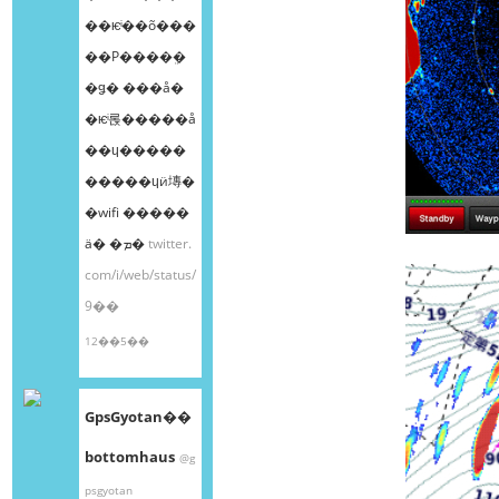
��ѥͥ��õ���
��Ρ����ܸ�
�ǥ� ���å�
�ѥͥ롡�����å
��ɥ�����
�����ɥӥ塼�
�wifi �����
ä� �ܡ�
twitter.
com/i/web/status/
9��
12��5��
GpsGyotan��
bottomhaus
@g
psgyotan