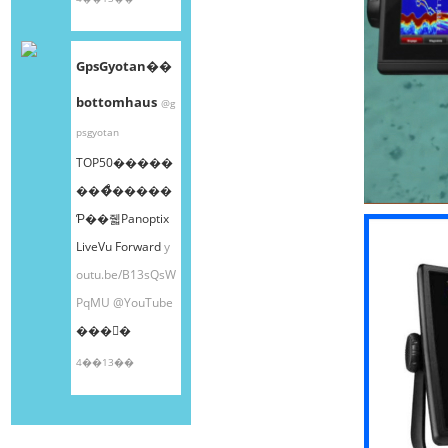
GpsGyotan��
bottomhaus
@g
psgyotan
TOP50�����
���ͤ�����
Ƥ��줿Panoptix
LiveVu Forward
y
outu.be/B13sQsW
PqMU
@YouTube
���󤫤�
4��13��