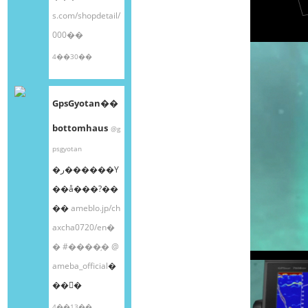
s.com/shopdetail/
000��
4��30��
GpsGyotan��
bottomhaus
@g
psgyotan
�ر������Υ
��å���?��
��
ameblo.jp/ch
axcha0720/en�
�
#����֥�
@
ameba_official
�
��󤫤�
4��13��