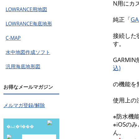
N用にカ
LOWRANCE用地図
純正「
G
LOWRANCE海底地形
接続した
C-MAP
す。
水中地図作成ソフト
GARMI
汎用海底地形図
込)
の機能を
お得なメールマガジン
使用上の
メルマガ登録/解除
※防水機
※iOSの
�ܥȥ�ϥ���
ん。