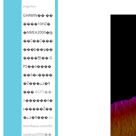
psgyotan
GARMIN�� ��
����10HZ�
�NMEA2000�إǥ
��󥰥��󥵡���
���ƥ��ǥ��
����㥹�� G
PS��õ����
��õ�ε����
�Ź���ܥȥ�ϥ
���
#GPS��
õ
������õ�
ε�����Ź��
�ܥȥ�ϥ���
bo
ttomhaus.com/sh
opdetail/000��