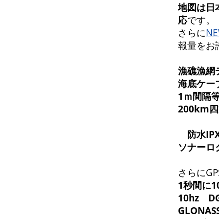
地
図は日
応
です。
さらに
NE
報量をお
漁礁漁網
海底ケー
1ｍ間隔
200k
防水IP
ソナーロ
さらにGP
1秒間に
10hz 
GLONAS