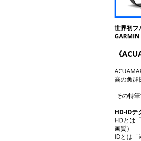
世界初フル
GARMI
《AC
ACUAM
高の魚群
その特筆
HD-I
HDとは「H
画質）
IDとは「i