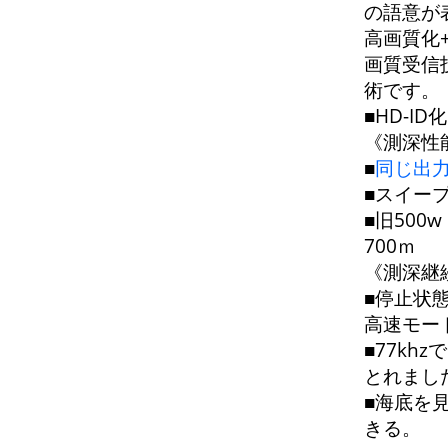
の語意が
高画質化
画質受信
術です。
■HD-I
《測深性
■
同じ出力
■スイー
■旧500w
700ｍ
《測深継
■停止状
高速モー
■77kh
とれまし
■海底を
きる。