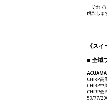
それでは
解説しま
《
スイ
■
全域
ACUAM
CHIRP高
CHIRP中
CHIRP低
50/77/