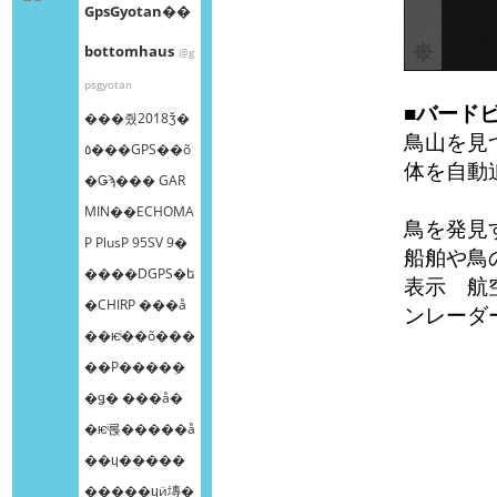
GpsGyotan��
bottomhaus
@g
psgyotan
■バード
���줬2018ǯ�
鳥山を見
٥���GPS��õ
体を自動
�Ǥϡ��� GAR
MIN��ECHOMA
鳥を発見
P PlusP 95SV 9�
船舶や鳥
����DGPS�ե
表示 航
�CHIRP ���å
ンレーダ
��ѥͥ��õ���
��Ρ����ܸ�
�ǥ� ���å�
�ѥͥ롡�����å
��ɥ�����
�����ɥӥ塼�