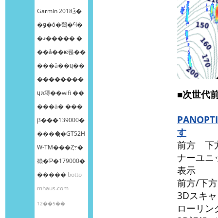
Garmin 2018ǯ�
�ǥ�ȯ�䳫�Ϥ�
�ޤ����� �
��å��ѥͥ롡��
���å��ɥ��
��������
■次世代
ɥӥ塼��wifi ��
���ä� ���
PANO
β���139000�
す
����̡�GT52H
前方 下
W-TM���Ȥ߹�
ナーユニ
碌�Ƥ�179000�
表示
�����
botto
前方/下
mhaus.com
3Dスキ
12��5��
ローリン