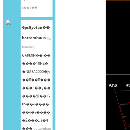
5��1��
GpsGyotan��
bottomhaus
@g
psgyotan
GARMIN�� ��
����10HZ�
�NMEA2000�إǥ
��󥰥��󥵡���
���ƥ��ǥ��
����㥹�� G
PS��õ����
��õ�ε����
�Ź���ܥȥ�ϥ
���
bottomhau