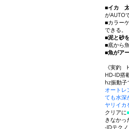
■
イカ 
がAUTO
■カラー
できる。
■
泥と砂
■底から
■
魚がア
《実釣 H
HD-ID搭
hz振動
オートレ
ても水深
ヤリイカ
クリアに
きなかっ
-IDテク