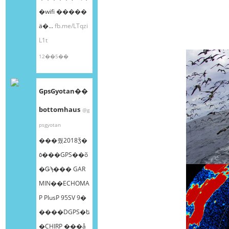
�wifi �����
ä�...
fb.me/LTqzi
L1t
12��5��
GpsGyotan��
bottomhaus
@g
psgyotan
���줬2018ǯ�
٥���GPS��õ
�Ǥϡ��� GAR
MIN��ECHOMA
P PlusP 95SV 9�
����DGPS�ե
�CHIRP ���å