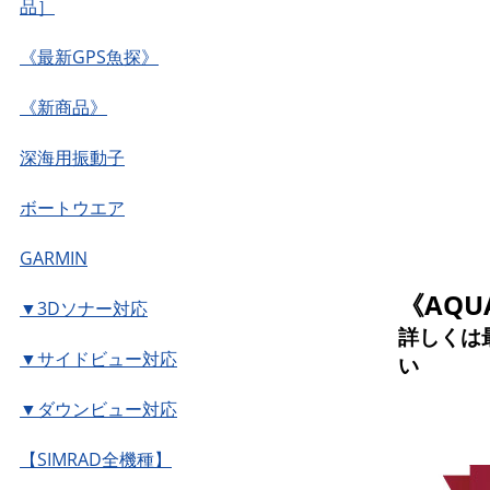
品］
《最新GPS魚探》
《新商品》
深海用振動子
ボートウエア
GARMIN
《AQ
▼3Dソナー対応
詳しくは
▼サイドビュー対応
い
▼ダウンビュー対応
【SIMRAD全機種】