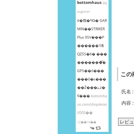
bottomhaus
@g
psgyotan
ȯ�䳫�ϤǤ� GAR
MIN��STRIKER
Plus 9SV���Ρ
����ܸ��˥塼
QZSS�б� ���
�������͡�
GPS��õ���
この
���õ�ε���
��Ź���ܥȥ�
氏名 :
ϥ���
bottomha
内容 :
us.com/shopdetai
l/000��
レビュ
12��10��