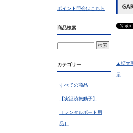
GA
ポイント照会はこちら
商品検索
検索
▲拡大
カテゴリー
示
すべての商品
【実証済振動子】
［レンタルボート用
品］