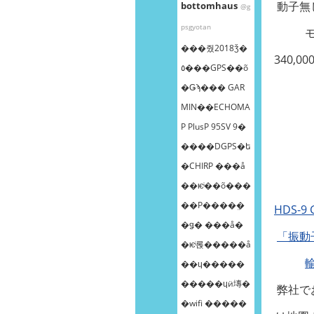
動子無
bottomhaus
@g
psgyotan
���줬2018ǯ�
340,0
٥���GPS��õ
�Ǥϡ��� GAR
MIN��ECHOMA
P PlusP 95SV 9�
����DGPS�ե
�CHIRP ���å
��ѥͥ��õ���
��Ρ����ܸ�
HDS-9
�ǥ� ���å�
「振動
�ѥͥ롡�����å
��ɥ�����
�����ɥӥ塼�
弊社で
�wifi �����