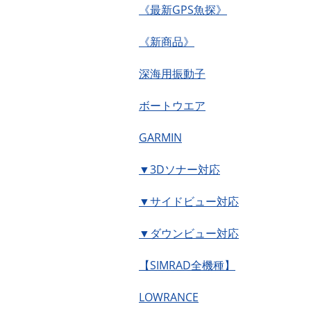
《最新GPS魚探》
《新商品》
深海用振動子
ボートウエア
GARMIN
▼3Dソナー対応
▼サイドビュー対応
▼ダウンビュー対応
【SIMRAD全機種】
LOWRANCE