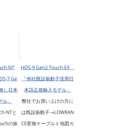
uch-NT
HDS-9 Gen2 Touch-EX
S-7 Ge
「他社既設振動子流用日
子無し日本
本語正規輸入モデル」
デル」
弊社でお買い上げの方に
ch-NTと
は既設振動子→LOWRAN
ouchの振
CE変換ケーブルト地図カ