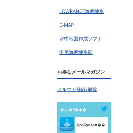
LOWRANCE海底地形
C-MAP
水中地図作成ソフト
汎用海底地形図
お得なメールマガジン
メルマガ登録/解除
�ܥȥ�ϥ���
GpsGyotan��