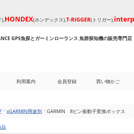
HONDEX
inter
T-RIGGER
),
(ホンデックス),
(トリガー),
RANCE GPS魚探とガーミンローランス 魚群探知機の販売専門店
利用案内
会員登録
買い物かご
プ
xGARMIN用途別
GARMIN 8ピン振動子変換ボックス
商品