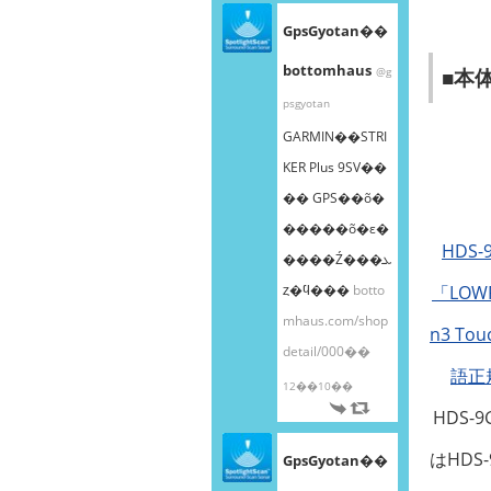
GpsGyotan��
bottomhaus
■本
@g
psgyotan
GARMIN��STRI
KER Plus 9SV��
�� GPS��õ�
�����õ�ε�
HDS-
����Ź���ܥ
ȥ�ϥ���
botto
「LOWR
mhaus.com/shop
n3 T
detail/000��
語正
12��10��
HDS-9
はHDS-
GpsGyotan��