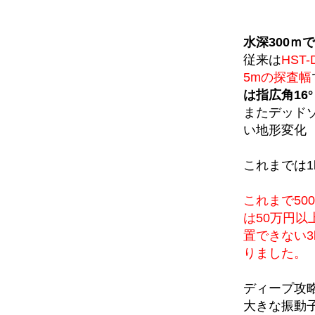
水深300ｍ
従来は
HST
5mの探査幅
は指広角16
またデッド
い地形変化
これまでは1
これまで5
は50万円以
置できない3
りました。
ディープ攻
大きな振動