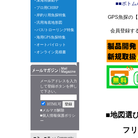
深海用振動子
■■ボト
プロ用CHIRP
岸釣り用魚探特集
GPS魚探の
汎用海底地形図
バス/トローリング特集
会員登録す
海用GPS魚探特集
オートパイロット
オンライン見積書
メールアドレスを入力
して登録ボタンを押し
て下さい。
HTML可
■
メルマガ解除
■地図選
■
個人情報保護ポリシ
ー
フ