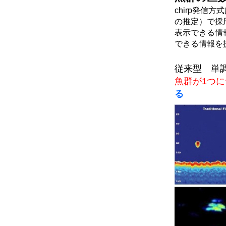
chirp発信
の推定）で採
表示できる情
できる情報を
従来型
魚群が1つ
る