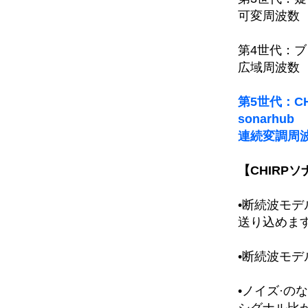
可変周波数
第4世代：ブ
広域周波数
第5世代：CHI
sonarhub
連続変調周
【CHIRP
•断続波モデ
送り込めま
•断続波モデ
•ノイズ·の
シグナル比