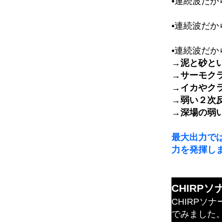
•連続波だか
•連続波だ
•連続波だ
→泥と砂と
→サーモク
→イカやク
→弱い２次
→深場の弱
最大出力では
力を発揮し
CHIRP
CHIRPソ
でみました