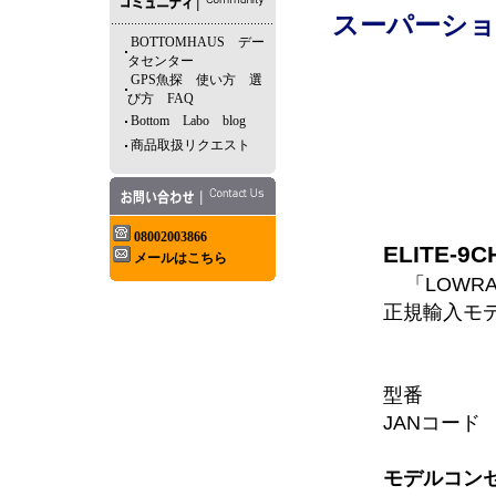
スーパーショ
BOTTOMHAUS デー
タセンター
GPS魚探 使い方 選
び方 FAQ
Bottom Labo blog
商品取扱リクエスト
08002003866
ELITE-9C
メールはこちら
「LOWRAN
正規輸入モ
型番 ELI
JANコード 
モデルコン