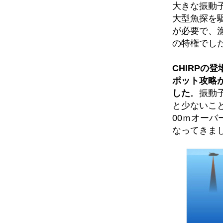
大きな振動
大型魚探を
が必要で、
の特権でし
CHIRPの
ポット攻略
した
。振動子
と少ないこ
00ｍオー
なってきま