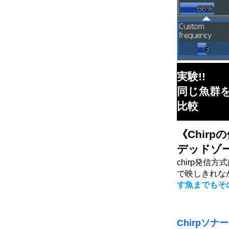
実験!!
同じ魚群を
比較
《Chir
デッドゾ
chirp発信
で映しきれな
す魚までもそ
Chirpソナー