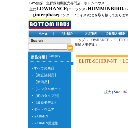
GPS魚探 魚群探知機販売専門店 ボトムハウス
LOWRANCE
HUMMINBIRD
主に
(ローランス),
(
interphase
ー),
(インターフェイス)などを取り扱っておりま
トップ
LOWRANCE
ELITE9C
規輸入モデル」
ELITE-9CHIRP-NT
すべての商品
【実証済製品】
【新商品】
［レンタルボート］
拡大 ( Size : 182 
［船のタイプ別］
《最新モデル》
ボートウエア
GARMIN
GARMIN用途別