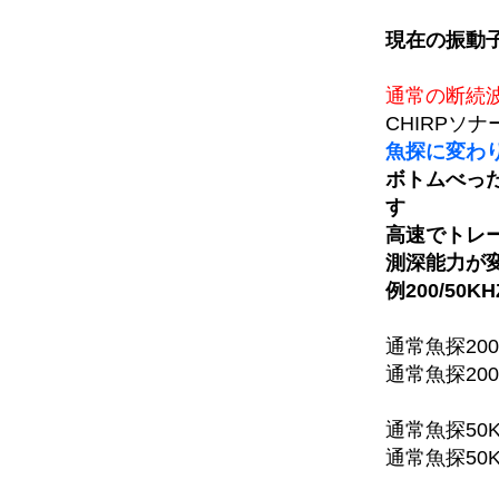
現在の振動子
通常の断続
CHIRPソ
魚探に変わ
ボトムべっ
す
高速でトレ
測深能力が
例200/50K
通常魚探200
通常魚探200
通常魚探50K
通常魚探50K