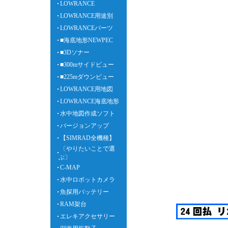
LOWRANCE
LOWRANCE用途別
LOWRANCEパーツ
■海底地形NEWPEC
■3Dソナー
■300mサイドビュー
■225mダウンビュー
LOWRANCE用地図
LOWRANCE海底地形
水中地図作成ソフト
バージョンアップ
【SIMRAD全機種】
〔やりたいことで選
ぶ〕
C-MAP
水中ロボットカメラ
魚探用バッテリー
RAM架台
エレキアクセサリー