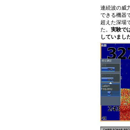
連続波の威力
できる機器
超えた深場
た。
実験で
していまし