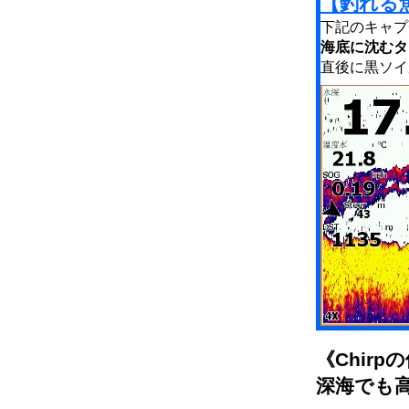
【釣れる
下記のキャプ
海底に沈むタ
直後に黒ソイ
《Chir
深海でも