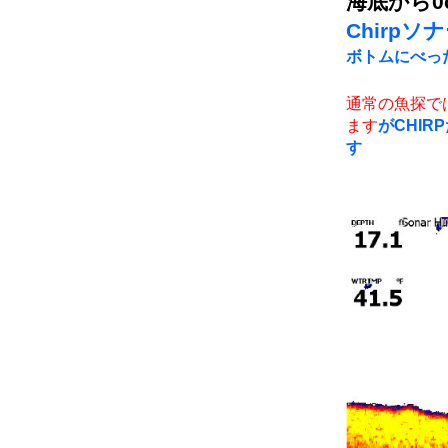
海底から0
Chirpソ
ボトムにべっ
通常の魚探で
ます
がCHI
す