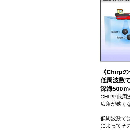
《Chir
低周波数
深海500
CHIRP低周
広角が狭く
低周波数では
によってそ