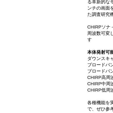
る革新的な
ンチの画面
た調査研究
CHIRPソ
周波数可変
す
本体発射可
ダウンスキャン 
ブロードバンド
ブロードバンド
CHIRP高周波
CHIRP中周波
CHIRP低周波
各種機能を
で、ぜひ参