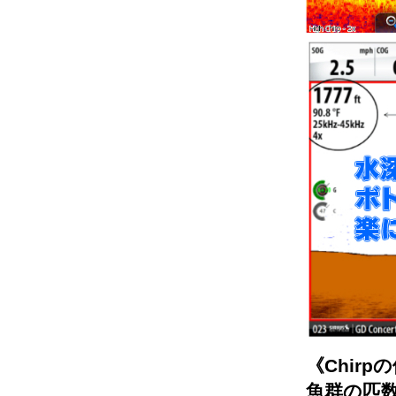
《Chir
魚群の匹