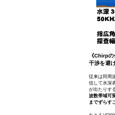
《Chir
干渉を避
従来は同周
信して水深
が出たりす
波数帯域可変に
までずらす
たとえば200