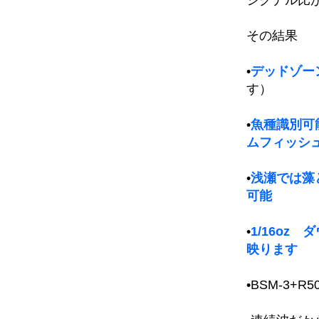
その結果
•
デッドゾー
す）
•
魚種識別可
ムフィッシ
•
浅瀬では藻
可能
•
1/16o
映ります
•BSM-3+