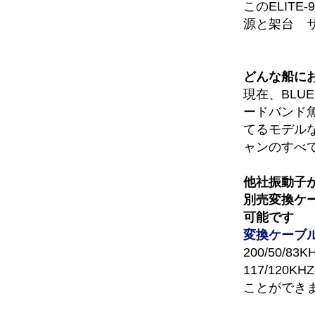
このELITE-
源と架台 
どんな船に
現在、BL
ードバンド
てるモデルな
ャンのすべ
他社振動子
別売変換ケ
可能です
変換ケーブ
200/50/
117/120
ことができ