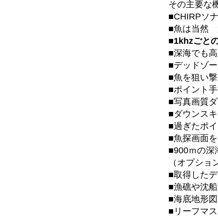
その主要な
■CHIRPソ
■魚は当然
■1khzご
■深海でも
■デッドゾ
■魚を狙い
■ポイント
■写真画質
■ダウンスキ
■過ぎたポ
■魚探画面
■900ｍの
（オプショ
■取得した
■漁礁や沈船
■海底地形
■リーフマ