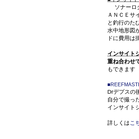
ソナーログ
ＡＮＣＥサ
と釣行のた
水中地形図
ドに費用は
インサイトジ
重ね合わせ
もできます
■REEFMAS
Drデプスの
自分で撮っ
インサイト
詳しくは
こ