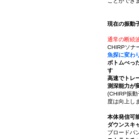
ことができ
現在の振動子
通常の断続
CHIRPソ
魚探に変わ
ボトムべっ
す
高速でトレ
測深能力が
(CHIRP
度は向上し
本体発信可
ダウンスキ
ブロードバンド