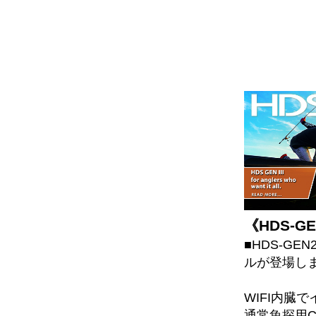
《HDS-G
■HDS-G
ルが登場し
WIFI内臓
通常魚探用C