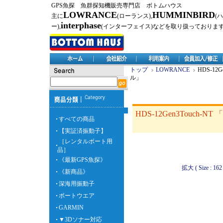
GPS魚探 魚群探知機販売専門店 ボトムハウス
LOWRANCE
HUMMINBIRD
主に
(ローランス),
(
interphase
ー),
(インターフェイス)などを取り扱っておりま
トップ
LOWRANCE
HDS-12
ル」
HDS-12Gen3Touch-
すべての商品
【実証済振動子】
［レンタルボート用
品］
《最新GPS魚探》
拡大 ( Size : 162 
《新商品》
深海用振動子
ボートウエア
GARMIN
▼3Dソナー対応