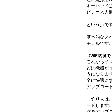
キーパッド
ビデオ入力
という点で
基本的なス
モデルです
《WIFI内臓
これからイン
どは機器が
うになりま
全に快適に
アップロー
「釣り人は
ードします
グをアップ