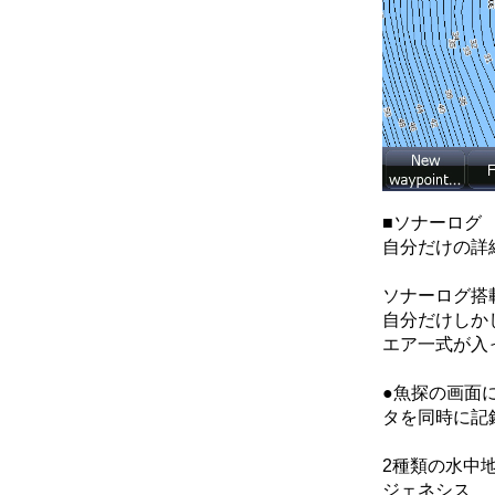
■ソナーロ
自分だけの詳
ソナーログ搭
自分だけしか
エア一式が入
●魚探の画面
タを同時に記
2種類の水中地
ジェネシス