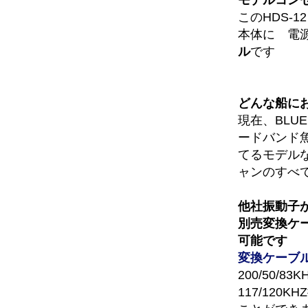
このHDS-12 
本体に 電
ル
です
どんな船に
現在、BL
ードバンド
てるモデルな
ャンのすべ
他社振動子
別売変換ケ
可能です
変換ケーブ
200/50/
117/120