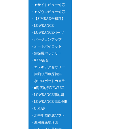
▼サイドビュー対応
▼ダウンビュー対応
【SIMRAD全機種】
LOWRANCE
LOWRANCEパーツ
バージョンアップ
オートパイロット
魚探用バッテリー
RAM架台
エレキアクセサリー
岸釣り用魚探特集
水中ロボットカメラ
■海底地形NEWPEC
LOWRANCE用地図
LOWRANCE海底地形
C-MAP
水中地図作成ソフト
汎用海底地形図