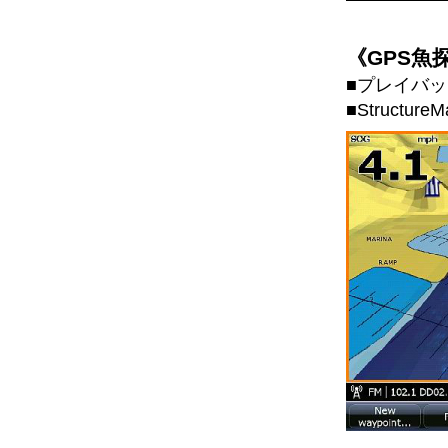
《GPS魚
■プレイバッ
■Structu