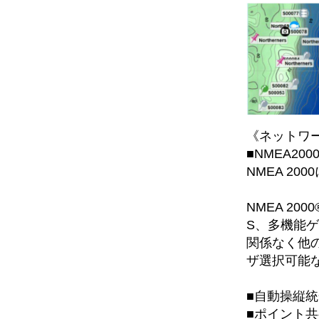
《ネットワ
■NMEA2
NMEA 20
NMEA 2
S、多機能
関係なく他
ザ選択可能
■自動操縦
■ポイント