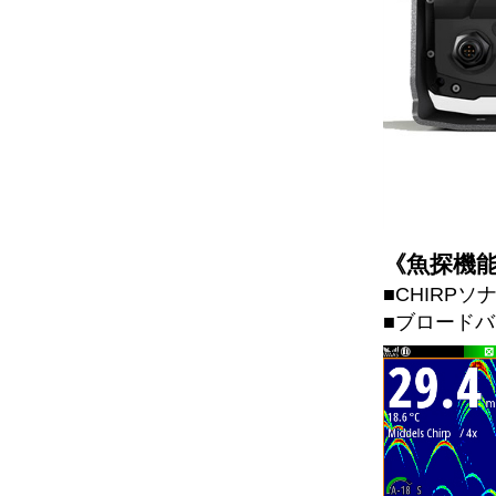
《魚探機
■CHIRPソナ
■ブロード