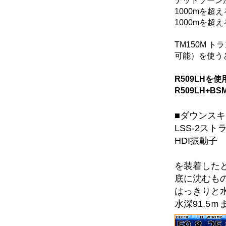
デッドゾーン
1000mを
1000mを
TM150M トラ
可能）を使う
R509LHを
R509LH+
■ダウンス
LSS-2ス
HDI振動子
を装着した
底に沈むも
はっきりと
水深91.5