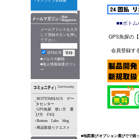
オンライン見積書
■■ボト
メールアドレスを入力
して登録ボタンを押し
GPS魚探の
て下さい。
会員登録す
HTML可
■
メルマガ解除
■
個人情報保護ポリシ
ー
BOTTOMHAUS デー
タセンター
GPS魚探 使い方 選
び方 FAQ
Bottom Labo blog
商品取扱リクエスト
■地図選び/オプション選びでで困