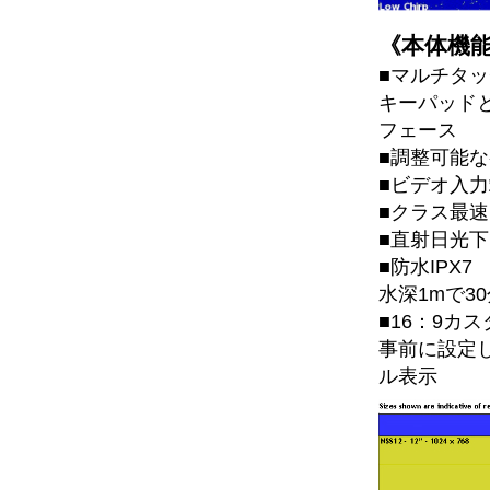
《本体機
■マルチタ
キーパッド
フェース
■調整可能
■ビデオ入
■クラス最
■直射日光
■防水IPX7
水深1mで3
■16：9カ
事前に設定
ル表示