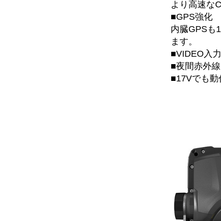
より高速な
■GPS強
内臓GPSも
ます。
■VIDEO
■夜間赤外
■17Vでも