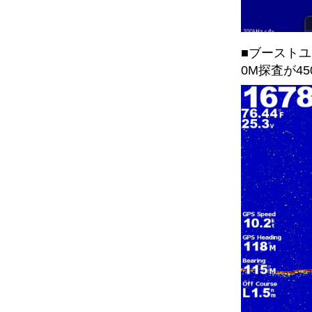
■ブーストユ
0M探査が4