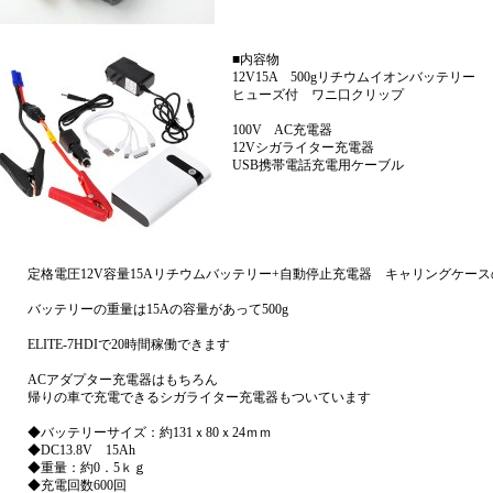
■内容物
12V15A 500gリチウムイオンバッテリー
ヒューズ付 ワニ口クリップ
100V AC充電器
12Vシガライター充電器
USB携帯電話充電用ケーブル
定格電圧12V容量15Aリチウムバッテリー+自動停止充電器 キャリングケー
バッテリーの重量は15Aの容量があって500g
ELITE-7HDIで20時間稼働できます
ACアダプター充電器はもちろん
帰りの車で充電できるシガライター充電器もついています
◆バッテリーサイズ：約131ｘ80ｘ24ｍｍ
◆DC13.8V 15Ah
◆重量：約0．5ｋｇ
◆充電回数600回