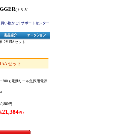
IGGER
(トリガ
|
買い物かご
|
サポートセンター
12V15Aセット
15Aセット
リー500ｇ電動リール魚探用電源
a
39,800
円
21,384
込
円）