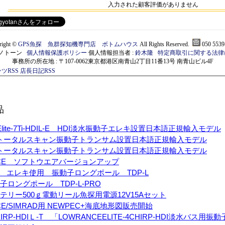
入力された顧客評価がありません
right ©
GPS魚探 魚群探知機専門店 ボトムハウス
All Rights Reserved.
050 5539
)モノトーン
個人情報保護ポリシー
個人情報担当者 :
鈴木隆
特定商取引に関する法律
事務所の所在地 : 〒107-0062東京都港区南青山2丁目11番13号 南青山ビル4F
ツRSS
店長日記RSS