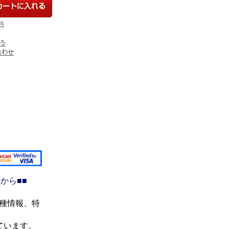
料
から■■
機種情報、特
ています。