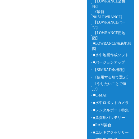
【LOWRANCE全機
種】
《最新
2015LOWRANCE》
【LOWRANCEパー
ツ】
【LOWRANCE用地
図】
■LOWRANCE海底地形
図
■水中地図作成ソフト
■バージョンアップ
【SIMRAD全機種】
〔使用する船で選ぶ〕
〔やりたいことで選
ぶ〕
■C-MAP
■水中ロボットカメラ
■レンタルボート特集
■魚探用バッテリー
■RAM架台
■エレキアクセサリー