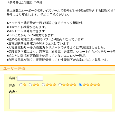
《参考巻上げ回数》299回
巻上回数はシーボーグ400サイズリールで80号ビシを100m空巻きする回数相
条件により変化します。予めご了承ください。
●バッテリー残容量が一目で確認できるチェック機能付。
●LEDライト機能があります。
●SOSモールス発光できます
●USB出力から5V/2A出力できます
●従来の鉛電池に比べ瞬間パワーが4倍高くなっています
●過電流瞬間遮断電力を60Aに拡大しています
●大容量電動リールの高出力をサポートできるように専用設計しました。
●保護回路内蔵により、過充電、過放電、過電流、ショートからバッテリーを
●鉛などの環境有害物質を使用していないエコロジー製品。
●自己放電率が低く、長期間保管しても性能低下が非常に少ない製品です。
ユーザー評価
名前 :
評点 :
内容 :