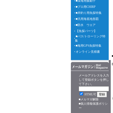
■深海用振動子
■プロ用CHIRP
■岸釣り用魚探特集
■汎用海底地形図
■防水 ウエア
【魚探パーツ】
■バス/トローリング特
集
■海用GPS魚探特集
オンライン見積書
メールアドレスを入力
して登録ボタンを押し
て下さい。
HTML可
■
メルマガ解除
■
個人情報保護ポリシ
ー