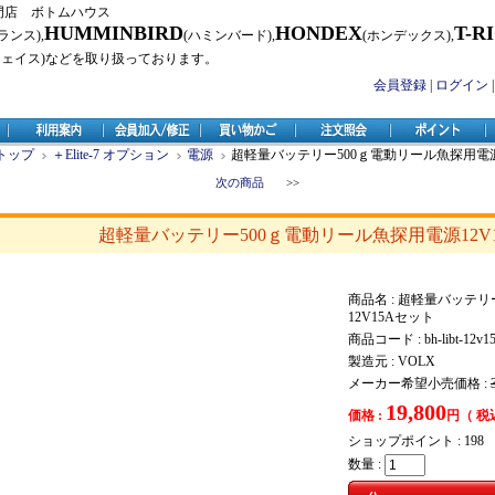
門店 ボトムハウス
HUMMINBIRD
HONDEX
T-R
ランス),
(ハミンバード),
(ホンデックス),
フェイス)などを取り扱っております。
会員登録
|
ログイン
トップ
＋Elite-7 オプション
電源
超軽量バッテリー500ｇ電動リール魚探用電源
次の商品
>>
超軽量バッテリー500ｇ電動リール魚探用電源12V
商品名 : 超軽量バッテ
12V15Aセット
商品コード : bh-libt-12v15
製造元 : VOLX
メーカー希望小売価格 :
19,800
価格 :
円（ 税
ショップポイント :
198
数量 :