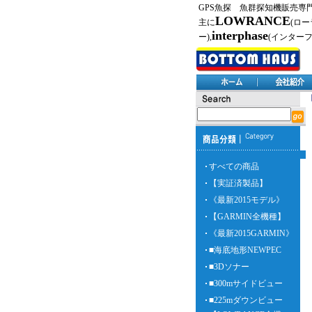
GPS魚探 魚群探知機販売専
LOWRANCE
主に
(ロー
interphase
ー),
(インター
すべての商品
【実証済製品】
《最新2015モデル》
【GARMIN全機種】
《最新2015GARMIN》
■海底地形NEWPEC
■3Dソナー
■300mサイドビュー
■225mダウンビュー