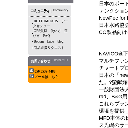
日本のボー
ァンクショ
NewPec fo
BOTTOMHAUS デー
日本水路協会
タセンター
GPS魚探 使い方 選
CO製品向
び方 FAQ
Bottom Labo blog
商品取扱リクエスト
NAVICO傘
マルチファ
チャートプ
050 5539-4488
日本の「ne
メールはこちら
た。?螢献
一般財団法
rad、B&
これらブラン
環境を提供し
MFD本体の
ス児嶋のサ