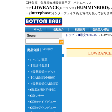
GPS魚探 魚群探知機販売専門店 ボトムハウス
LOWRANCE
HUMMINBIRD
主に
(ローランス),
(
interphase
ー),
(インターフェイス)などを取り扱っておりま
トップ
■最安!Elite-3X
LOWR
LOWRANC
すべての商品
【実証済製品】
《最新2015モデル》
【GARMIN全機種】
《最新2015GARMIN》
■海底地形NEWPEC
■3Dソナー
■300mサイドビュー
■225mダウンビュー