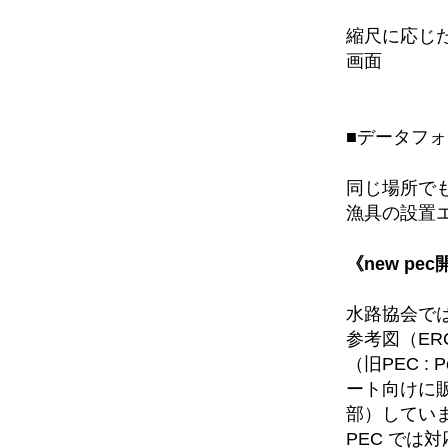
縮尺に応じ
画面
■データフ
同じ場所でも
漁具の設置
《new pe
水路協会で
参考図（ER
（旧PEC : P
ート向けに
部）してい
PEC では