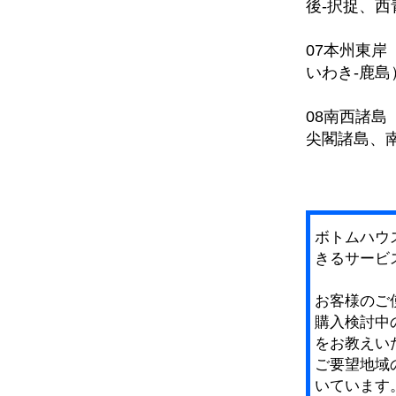
後-択捉、西
07本州東岸
いわき-鹿島
08南西諸
尖閣諸島、
ボトムハウ
きるサービ
お客様のご
購入検討中
をお教えい
ご要望地域
いています