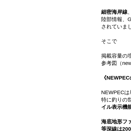
細密海岸線
陸部情報、G
されていま
そこで
掲載容量の
参考図（ne
《NEWPE
NEWPEC
特に釣りの
イル表示機
海底地形フ
等深線は200