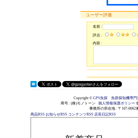
ユーザー評価
名前 :
評点 :
内容 :
Copyright ©
GPS魚探 魚群探知機専
商号 : (株)モノトーン
個人情報保護ポリシー
事務所の所在地 : 〒107-00
商品RSS
お知らせRSS
コンテンツRSS
店長日記RSS