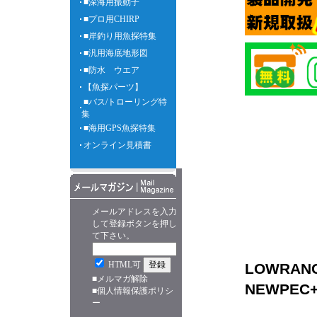
■深海用振動子
■プロ用CHIRP
■岸釣り用魚探特集
■汎用海底地形図
■防水 ウエア
【魚探パーツ】
■バス/トローリング特
集
■海用GPS魚探特集
オンライン見積書
メールアドレスを入力
して登録ボタンを押し
て下さい。
HTML可
LOWRANC
■
メルマガ解除
NEWPE
■
個人情報保護ポリシ
ー