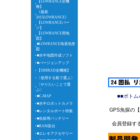
【LOWRANCE全機
種】
《最新
2015LOWRANCE》
【LOWRANCEパー
ツ】
【LOWRANCE用地
図】
■LOWRANCE海底地形
図
■水中地図作成ソフト
■バージョンアップ
【SIMRAD全機種】
〔使用する船で選ぶ〕
〔やりたいことで選
ぶ〕
■■ボト
■C-MAP
■水中ロボットカメラ
GPS魚探の
■レンタルボート特集
■魚探用バッテリー
会員登録す
■RAM架台
■エレキアクセサリー