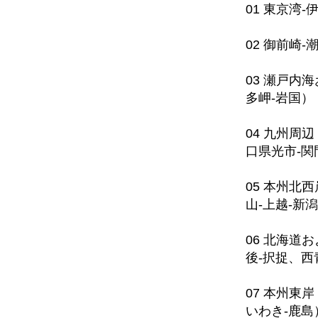
01 東京湾
02 御前崎
03 瀬戸内
多岬-岩国）
04 九州周
口県光市-関
05 本州北西
山-上越-新潟
06 北海道
後-択捉、西
07 本州東岸
いわき-鹿島