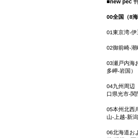
■new pe
00全国（8
01東京湾-
02御前崎-
03瀬戸内海
多岬-岩国）
04九州周辺
口県光市-関
05本州北西
山-上越-新潟
06北海道お