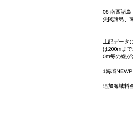
08 南西諸
尖閣諸島、
上記データ
は200mまで
0m毎の線
1海域NEW
追加海域料金