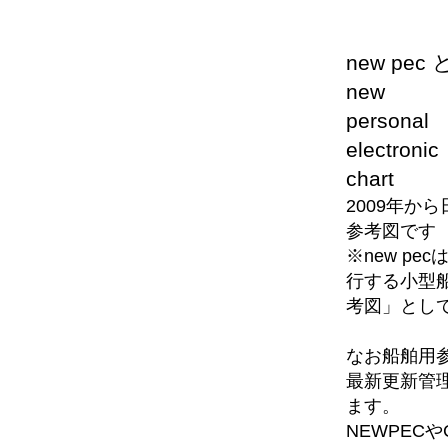
new pec
new
personal
electronic
chart
2009年か
参考図です
※new p
行する小型
考図」とし
なお船舶用
最新更新管
ます。
NEWPEC