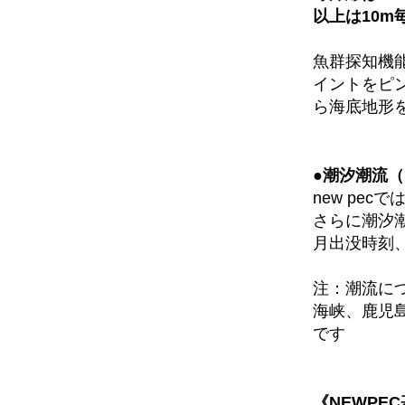
以上は10m
魚群探知機
イントをピ
ら海底地形
●潮汐潮流
new pe
さらに潮汐
月出没時刻
注：潮流に
海峡、鹿児
です
《NEWPE