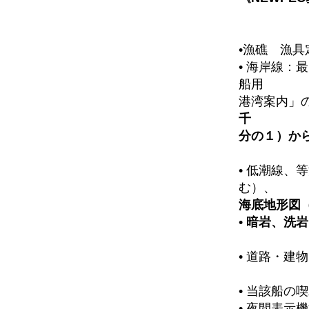
•漁礁 漁
• 海岸線
船用
港湾案内」
千
分の１）か
• 低潮線、
む）、
海底地形図
•
暗岩、洗岩
• 道路・建
• 当該船の
• 夜間表示