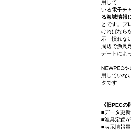
用して
いる電子チ
る海域情報
とです。プ
ければなら
示。慣れな
周辺で漁具
デートによ
NEWPEC
用していない
タです
《旧PECの
■データ更
■漁具定置
■表示情報