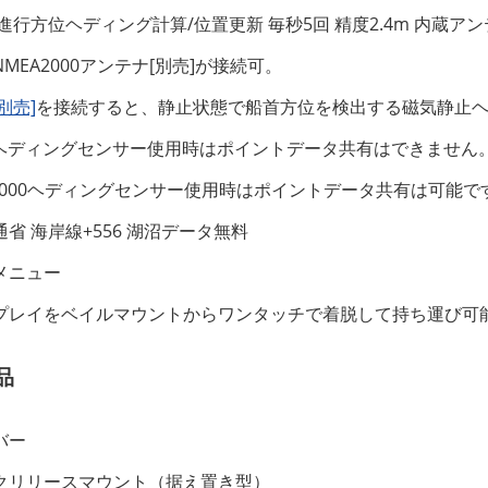
+進行方位ヘディング計算/位置更新 毎秒5回 精度2.4m 内蔵ア
MEA2000アンテナ[別売]が接続可。
[別売]
を接続すると、静止状態で船首方位を検出する磁気静止
ヘディングセンサー使用時はポイントデータ共有
はできません
A2000ヘディングセンサー使用時はポイントデータ共有は可
能で
省 海岸線+556 湖沼データ無料
メニュー
プレイをベイルマウントからワンタッチで着脱して持ち運び可
品
バー
クリリースマウント（据え置き型）