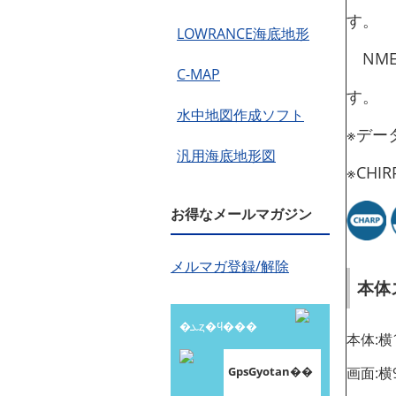
す。
LOWRANCE海底地形
NME
C-MAP
す。
水中地図作成ソフト
※デー
汎用海底地形図
※CHI
お得なメールマガジン
メルマガ登録/解除
本体
�ܥȥ�ϥ���
本体:横1
GpsGyotan��
画面:横9