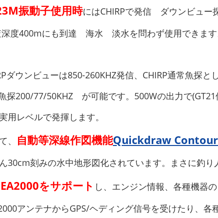
23M振動子使用時
にはCHIRPで発信 ダウンビュー探査
査深度400mにも到達 海水 淡水を問わず使用できます
Pダウンビューは850-260KHZ発信、CHIRP通常魚探として24
魚探200/77/50KHZ が可能です。500Wの出力で(GT
実用レベルで発揮します。
自動等深線作図機能
Quickdraw Contour
て、
ん30cm刻みの水中地形図化されています。まさに釣り
EA2000をサポート
し、エンジン情報、各種機器の
A2000アンテナからGPS/ヘディング信号を受けたり、