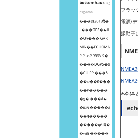
bottomhaus
@g
フラッ
psgyotan
電源/
���줬2018ǯ�
٥���GPS��õ
振動子
�Ǥϡ��� GAR
MIN��ECHOMA
NM
P PlusP 95SV 9�
����DGPS�ե
NMEA
�CHIRP ���å
NMEA
��ѥͥ��õ���
��Ρ����ܸ�
※本体
�ǥ� ���å�
ec
�ѥͥ롡�����å
��ɥ�����
�����ɥӥ塼�
�wifi �����