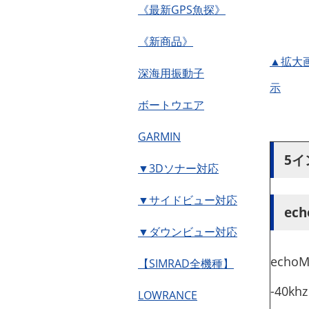
《最新GPS魚探》
《新商品》
▲拡大
深海用振動子
示
ボートウエア
GARMIN
5イ
▼3Dソナー対応
▼サイドビュー対応
ech
▼ダウンビュー対応
echo
【SIMRAD全機種】
-40
LOWRANCE