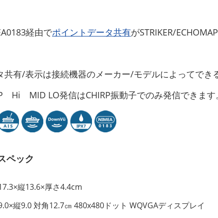
A0183経由で
ポイントデータ共有
がSTRIKER/ECHOMA
タ共有/表示は接続機器のメーカー/モデルによってでき
RP Hi MID LO発信はCHIRP振動子でのみ発信できます
スペック
7.3×縦13.6×厚さ4.4cm
.0×縦9.0 対角12.7㎝ 480x480ドット WQVGAディスプレイ