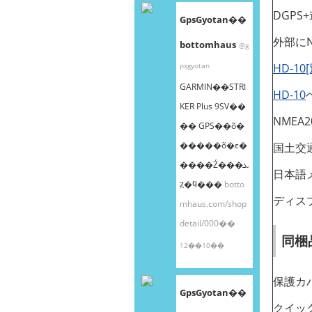
DGPS
GpsGyotan��
外部にN
bottomhaus
@g
psgyotan
HD-10
GARMIN��STRI
HD-10
KER Plus 9SV��
NME
�� GPS��õ�
�����õ�ε�
国土交通
����Ź���ܥ
日本語
ȥ�ϥ���
botto
ディス
mhaus.com/shop
detail/000��
同梱
12��10��
保護カ
GpsGyotan��
クイッ