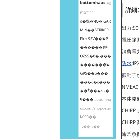
bottomhaus
@g
詳細
psgyotan
ȯ�䳫�ϤǤ� GAR
出力:50
MIN��STRIKER
Plus 9SV���Ρ
電圧範囲:
����ܸ��˥塼
消費電力
QZSS�б� ���
防水
:IP
�������͡�
GPS��õ���
振動子
���õ�ε���
NMEA
��Ź���ܥȥ�
本体発
ϥ���
bottomha
us.com/shopdetai
CHIRP
l/000��
CHIRP 
12��10��
通常魚探 