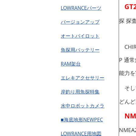
GT
LOWRANCEパーツ
探 探
バージョンアップ
オートパイロット
CHIR
魚探用バッテリー
P 通常
RAM架台
能力を
エレキアクセサリー
そし
岸釣り用魚探特集
どんど
水中ロボットカメラ
NM
■海底地形NEWPEC
NME
LOWRANCE用地図