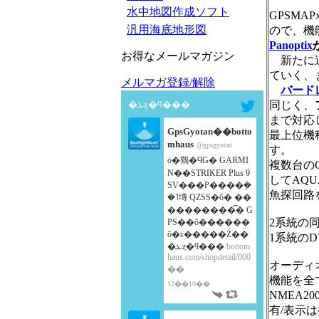
水中地図作成ソフト
GPSMA
汎用海底地形図
ので、機
Panoptix
お得なメールマガジン
新たに追
ていく、
メルマガ登録/解除
バード
�ܥȥ�ϥ���
同じく、
まで対応
GpsGyotan��botto
最上位機
mhaus
@gpsgyotan
す。
ȯ�䳫�ϤǤ� GARMI
複数台のG
N��STRIKER Plus 9
してAQU
SV���Ρ����ܸ�
魚探回路
�˥塼 QZSS�б� ��
��������͡� G
2系統の
PS��õ������
õ�ε�����Ź��
1系統の
�ܥȥ�ϥ���
bottom
haus.com/shopdetail/000
オーディ
��
機能を全
12��10��
NMEA
有/表示