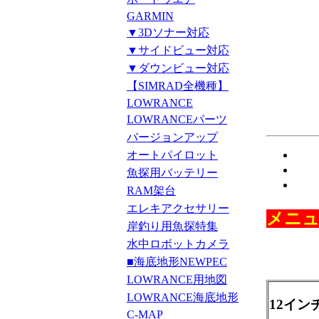
GARMIN
▼3Dソナー対応
▼サイドビュー対応
▼ダウンビュー対応
【SIMRAD全機種】
LOWRANCE
LOWRANCEパーツ
バージョンアップ
オートパイロット
魚探用バッテリー
RAM架台
エレキアクセサリー
メニュ
岸釣り用魚探特集
水中ロボットカメラ
■海底地形NEWPEC
LOWRANCE用地図
LOWRANCE海底地形
12イン
C-MAP