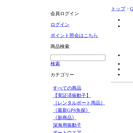
トップ
会員ログイン
ログイン
ポイント照会はこちら
商品検索
検索
カテゴリー
すべての商品
【実証済振動子】
［レンタルボート用品］
《最新GPS魚探》
《新商品》
深海用振動子
ボートウエア