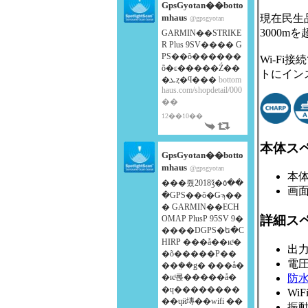
GpsGyotan��botto
mhaus
現在民生
@gpsgyotan
3000
GARMIN��STRIKE
R Plus 9SV���� G
PS��õ������
Wi-F
õ�ε�����Ź��
トにイン
�ܥȥ�ϥ���
bottom
haus.com/shopdetail/000
��
12��10��
本体ス
GpsGyotan��botto
mhaus
@gpsgyotan
本体:
���줬2018ǯ�٥��
画面
�GPS��õ�Ǥϡ��
� GARMIN��ECH
詳細ス
OMAP PlusP 95SV 9�
����DGPS�ե�C
HIRP ���å��ѥͥ�
出力
�õ�����Ρ��
電圧
��ܸ��ǥ� ���å�
防
�ѥͥ롡�����å�
�ɥ��������
Wi
��ɥӥ塼��wifi ��
振動