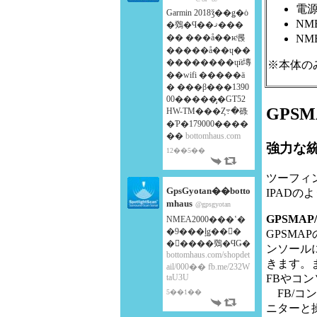
電源
Garmin 2018ǯ��ǥ�ȯ
NM
�䳫�Ϥ��ޤ���
�� ���å��ѥͥ롡
NM
�����å��ɥ��
��������ɥӥ塼
※本体の
��wifi �����ä
� ���β���1390
00�����̡�GT52
GPS
HW-TM���Ȥ߹�碌
�Ƥ�179000����
��
bottomhaus.com
強力な
12��5��
ツーフィン
GpsGyotan��botto
IPAD
mhaus
@gpsgyotan
GPSMA
NMEA2000���ʽ�
�9���إǥ��󥰥�
GPSM
�󥵡����䳫�ϤǤ�
ンソールに
bottomhaus.com/shopdet
きます。
ail/000��
fb.me/232W
taU3U
FBやコ
FB/コン
5��1��
ニターと