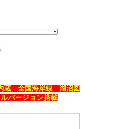
る
内蔵 全国海岸線 湖沼図
Wフルバージョン搭載