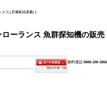
T-RIGGER
クス),
(ト
ミンローランス 魚群探知機の販売
無料通話
0800-200-3866
現在の中身：
0点