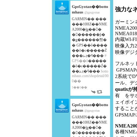
GpsGyotan��botto
強力な
mhaus
@gpsgyotan
GARMIN�� ���
ガーミン
���10HZ��NME
NMEA200
A2000�إǥ��󥰥�
NMEA018
�󥵡������ƥ�
内蔵WI-FI
�ǥ������㥹�
� GPS��õ����
映像入力2
��õ�ε�����Ź
映像デジタ
���ܥȥ�ϥ���
#
GPS��õ
�����
フルネッ
�õ�ε�����Ź�
GPSMA
��ܥȥ�ϥ���
botto
mhaus.com/shopdetail/00
2系統で
0��
ール、デ
5��1��
quatixが
有 をサポ
ェイポイ
GpsGyotan��botto
すること
mhaus
@gpsgyotan
GPSMA
GARMIN�� ���
���10HZ��NME
NMEA200
A2000�إǥ��󥰥�
各種NME
�󥵡������ƥ�