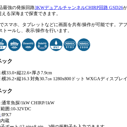
品最強の発振回路
3KWデュアルチャンネルCHIRP回路 GSD26
mを超える深海まで探査できます。
i接続でスマホ、タブレットなどに画面を共有/操作が可能です。ア
ストールし、表示/操作を行います。
ペック
横33.0×縦22.6×厚さ7.9cm
:横26.2×縦16.3 対角30.7㎝ 1280x800ドット WXGAディスプレ
ペック
:通常魚探/1kW CHIRP/1kW
範囲:10-32VDC
水
:IPX7
Fi内蔵
子ポート:12-pin+8-pin 2個の振動子を入力できます