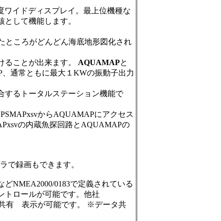
0高密度ワイドディスプレイ。最上位機種な
核として機能します。
たところがどんどん海底地形図化され
けることが出来ます。
AQUAMAP
と
HIRP、通常ともに最大１KWの振動子出力
合するトータルステーション機能で
SMAPxsvからAQUAMAPにアクセス
xsvの内蔵魚探回路とAQUAMAPの
メラで録画もできます。
EA2000/0183で定義されている
ントロールが可能です。他社
の共有 表示が可能です。 ※データ共
。