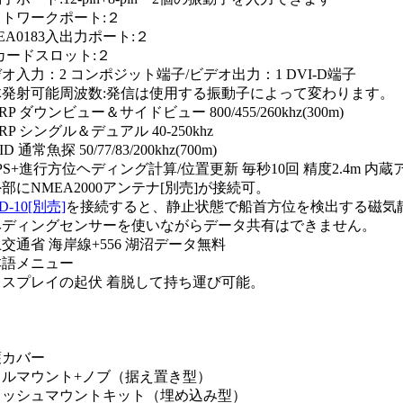
トワークポート:２
EA0183入出力ポート:２
カードスロット:２
オ入力：2 コンポジット端子/ビデオ出力：1 DVI-D端子
体発射可能周波数:発信は使用する振動子によって変わります。
IRP ダウンビュー＆サイドビュー 800/455/260khz(300m)
IRP シングル＆デュアル 40-250khz
ID 通常魚探 50/77/83/200khz(700m)
PS+進行方位ヘディング計算/位置更新 毎秒10回 精度2.4m 内
部にNMEA2000アンテナ[別売]が接続可。
D-10[別売]
を接続すると、静止状態で船首方位を検出する磁気
ヘディングセンサーを使いながらデータ共有はできません。
交通省 海岸線+556 湖沼データ無料
本語メニュー
ィスプレイの起伏 着脱して持ち運び可能。
護カバー
イルマウント+ノブ（据え置き型）
ラッシュマウントキット（埋め込み型）