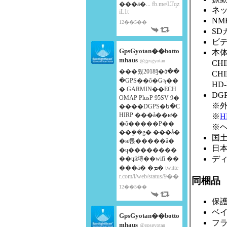
���ä�...
fb.me/LTqz
ネッ
iL1t
NM
12��5��
SD
ビデ
GpsGyotan��botto
本
mhaus
@gpsgyotan
CH
���줬2018ǯ�٥��
CH
�GPS��õ�Ǥϡ��
HD-
� GARMIN��ECH
DG
OMAP PlusP 95SV 9�
※外
����DGPS�ե�C
HIRP ���å��ѥͥ�
※
H
�õ�����Ρ��
※
��ܸ��ǥ� ���å�
国土
�ѥͥ롡�����å�
日
�ɥ��������
デ
��ɥӥ塼��wifi ��
���ä� �ܡ�
twitte
r.com/i/web/status/9��
同梱品
12��5��
保
ベ
GpsGyotan��botto
フ
mhaus
@gpsgyotan