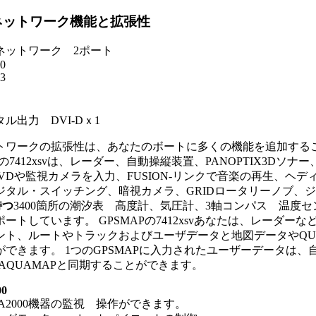
ネットワーク機能と拡張性
ネットワーク 2ポート
0
3
ル出力 DVI-Dｘ1
トワークの拡張性は、あなたのボートに多くの機能を追加する
Pの7412xsvは、レーダー、自動操縦装置、PANOPTIX3Dソナ
DVDや監視カメラを入力、FUSION-リンクで音楽の再生、ヘ
ジタル・スイッチング、暗視カメラ、GRIDロータリーノブ
持つ
3400箇所の潮汐表 高度計、気圧計、3軸コンパス 温度セン
ートしています。 GPSMAPの7412xsvあなたは、レーダー
ント、ルートやトラックおよびユーザデータと地図データやQUIC
ができます。 1つのGPSMAPに入力されたユーザーデータは
P/AQUAMAPと同期することができます。
0
A2000機器の監視 操作ができます。