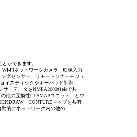
ことができます。
ー、WI-FIネットワークカメラ、映像入力
ディングセンサー、リモートソナーモジュ
、ジョイスティックやキーパッド制御
サーデータをNMEA2000経由で共
などの他の互換性GPSMAPユニット、とウ
KDRAW CONTUREマップを共有
、自動的にネットワーク内の他の