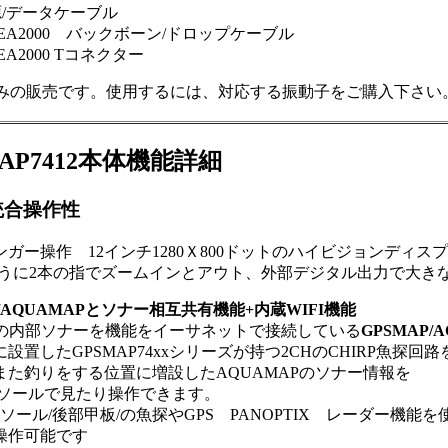
/データケーブル
EA2000 バックボーン/ドロップケーブル
EA2000 Tコネクター
みの販売です。使用するには、対応する振動子をご購入下さい
MAP7412本体機能詳細
統合操作性
ガー操作 12インチ1280Ｘ800ドットのハイビジョンディス
のように2本の指でズームインとアウト、外部デジタル出力で大き
P/AQUAMAPとソナー相互共有機能+内蔵WIFI機能
APの内部ソナーを機能をイーサネットで接続している
GPSMAP
設置したGPSMAP74xxシリーズが持つ2CHのCHIRP魚探回路を
また釣りをする位置に増設したAQUAMAPのソナー情報を
ンソールで見たり操作できます。
ソール/後部甲板/の魚探やGPS PANOPTIX レーダー機
操作可能です