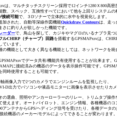
Pxsvは、マルチタッチスクリーン採用で12インチ1280Ｘ80
能数、スペック、互換性すべてにおいて他を上回りシステムの
が接続可能
で、３Dソナーで立体的に水中を視覚化します。
加された、自動等深線作図機能
Quickdraw Contours
は、走っ
まさに釣り人が欲しかった機能です。
レーダー
で、鳥山を探して、カジキやマグロのいるナブラ見つ
フルCHIRP（チャープ）回路
を搭載するGPSMAPxsvは、C
しています。
種の機能として大きく異なる機能としては、ネットワークを統
PSMAPxsvでデータ共有/機能共有使用することが出来ます。GP
AMAPに接続済みの機器のデータを表示操作可能です。GPSMAP
を同時使用することも可能です。
同軸画像入力で2つのカメラでエンジンルームを監視したり、
DVI-D出力でパソコンや液晶モニターに画像を表示させたりカ
オの選曲、照明やアンカーローラーのリレー、トリムタブ操作などNM
て使えます。オートパイロット、エンジン情報、各種機器のコ
2000アンテナからGPS/ヘディング信号を受けたり、各種データ
は接続機器のメーカー/モデルによってできることが変わります