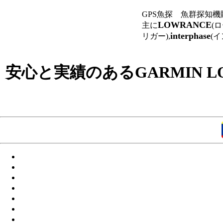
GPS魚探 魚群探知
LOWRANCE
主に
(
interphase
リガー),
(
安心と実績のあるGARMIN 