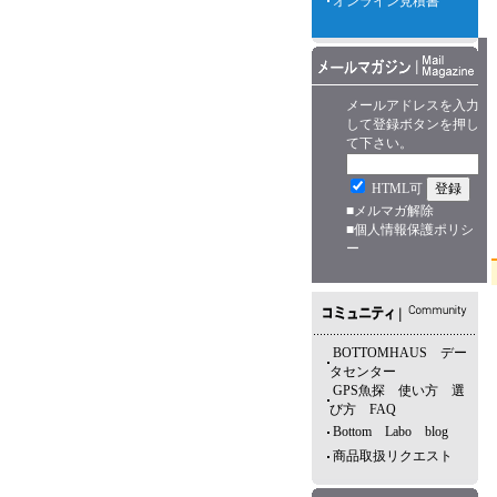
オンライン見積書
メールアドレスを入力
して登録ボタンを押し
て下さい。
HTML可
■
メルマガ解除
■
個人情報保護ポリシ
ー
BOTTOMHAUS デー
タセンター
GPS魚探 使い方 選
び方 FAQ
Bottom Labo blog
商品取扱リクエスト