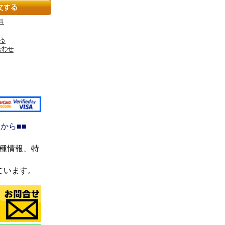
料
から■■
機種情報、特
ています。