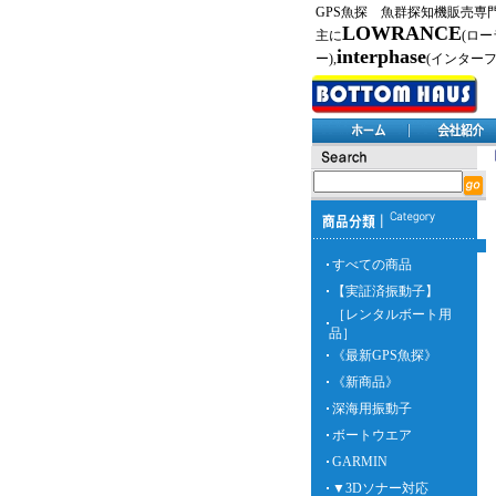
GPS魚探 魚群探知機販売専
LOWRANCE
主に
(ロー
interphase
ー),
(インター
すべての商品
【実証済振動子】
［レンタルボート用
品］
《最新GPS魚探》
《新商品》
深海用振動子
ボートウエア
GARMIN
▼3Dソナー対応