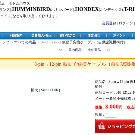
門店 ボトムハウス
HUMMINBIRD
HONDEX
T-R
ランス),
(ハミンバード),
(ホンデックス),
フェイス)などを取り扱っております。
会員登録
|
ログイン
トップ
すべての商品
8-pin→12-pin 振動子変換ケーブル（自動認識機構付）
<<
前の商品
次の商品
>>
8-pin→12-pin 振動子変換ケーブル（自動認識
商品名 : 8-pin→12-
構付）
拡大 ( Size : 11 kb )
商品コード : 010-12122-1
メーカー希望小売価格 :
3,000
価格 :
円（ 税込
数量 :