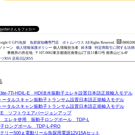
right ©
GPS魚探 魚群探知機専門店 ボトムハウス
All Rights Reserved.
0800200
)モノトーン
個人情報保護ポリシー
個人情報担当者 :
鈴木隆
特定商取引に関する法律
事務所の所在地 : 〒107-0062東京都港区南青山2丁目11番13号 南青山ビル4F
ツRSS
店長日記RSS