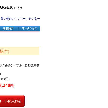
IGGER
(トリガ
|
買い物かご
|
サポートセンター
機構付）
pin 振動子変換ケーブル（自動認識機
0
3,000
円
3,240
円）