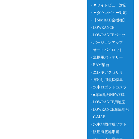
▼サイドビュー対応
▼ダウンビュー対応
【SIMRAD全機種】
LOWRANCE
LOWRANCEパーツ
バージョンアップ
オートパイロット
魚探用バッテリー
RAM架台
エレキアクセサリー
岸釣り用魚探特集
水中ロボットカメラ
■海底地形NEWPEC
LOWRANCE用地図
LOWRANCE海底地形
C-MAP
水中地図作成ソフト
汎用海底地形図