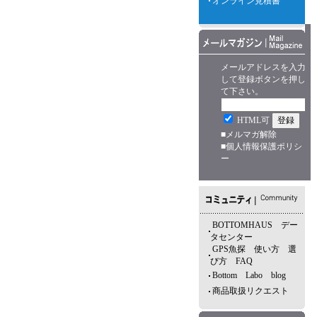
オンライン見積書
メールアドレスを入力
して登録ボタンを押し
て下さい。
HTML可
■
メルマガ解除
■
個人情報保護ポリシ
ー
BOTTOMHAUS デー
タセンター
GPS魚探 使い方 選
び方 FAQ
Bottom Labo blog
商品取扱リクエスト