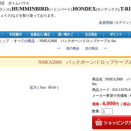
門店 ボトムハウス
HUMMINBIRD
HONDEX
T-R
ランス),
(ハミンバード),
(ホンデックス),
フェイス)などを取り扱っております。
会員登録
|
ログイン
トップ
すべての商品
NMEA2000 バックボーン/ドロップケーブル 6m
<<
前の商品
次の商品
>>
NMEA2000 バックボーン/ドロップケーブル
商品名 : NMEA200
6m
拡大 ( Size : 68 kb )
商品コード : 010-11076-0
メーカー希望小売価格 :
4,000
価格 :
円（ 税込
数量 :