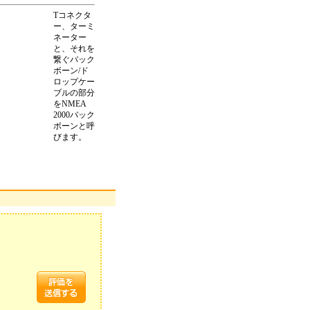
Tコネクタ
ー、ターミ
ネーター
と、それを
繋ぐバック
ボーン/ド
ロップケー
ブルの部分
をNMEA
2000バック
ボーンと呼
びます。