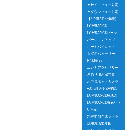
▼サイドビュー対応
▼ダウンビュー対応
【SIMRAD全機種】
LOWRANCE
LOWRANCEパーツ
バージョンアップ
オートパイロット
魚探用バッテリー
RAM架台
エレキアクセサリー
岸釣り用魚探特集
水中ロボットカメラ
■海底地形NEWPEC
LOWRANCE用地図
LOWRANCE海底地形
C-MAP
水中地図作成ソフト
汎用海底地形図