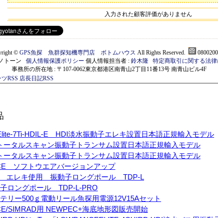
入力された顧客評価がありません
right ©
GPS魚探 魚群探知機専門店 ボトムハウス
All Rights Reserved.
0800200
)モノトーン
個人情報保護ポリシー
個人情報担当者 :
鈴木隆
特定商取引に関する法律
事務所の所在地 : 〒107-0062東京都港区南青山2丁目11番13号 南青山ビル4F
ツRSS
店長日記RSS