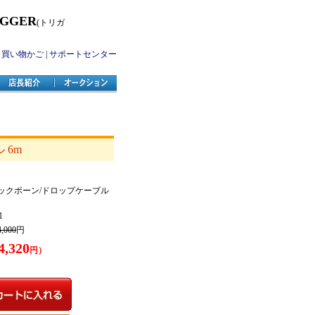
IGGER
(トリガ
|
買い物かご
|
サポートセンター
 6m
0 バックボーン/ドロップケーブル
1
4,000
円
4,320
円）