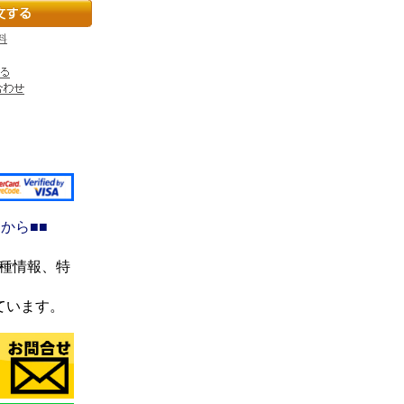
料
から■■
機種情報、特
ています。