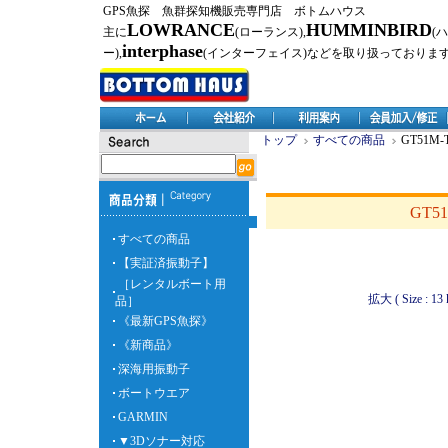
GPS魚探 魚群探知機販売専門店 ボトムハウス
LOWRANCE
HUMMINBIRD
主に
(ローランス),
(
interphase
ー),
(インターフェイス)などを取り扱っておりま
トップ
すべての商品
GT51M
GT5
すべての商品
【実証済振動子】
［レンタルボート用
拡大 ( Size : 13 
品］
《最新GPS魚探》
《新商品》
深海用振動子
ボートウエア
GARMIN
▼3Dソナー対応