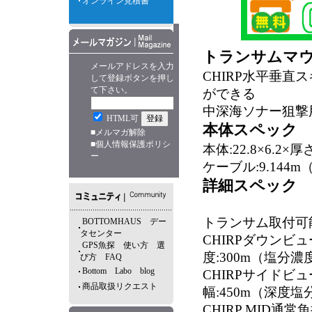
オンライン見積書
トランサムマウント
メールアドレスを入力
CHIRP水平垂直スキ
して登録ボタンを押し
て下さい。
ができる
中深海ソナー狙撃用
HTML可
本体スペック
■
メルマガ解除
■
個人情報保護ポリシ
本体:22.8×6.2×厚さ
ー
ケーブル:9.144m（
詳細スペック
トランサム取付可
BOTTOMHAUS デー
タセンター
CHIRPダウンビュー:5
GPS魚探 使い方 選
度:300m（塩分濃
び方 FAQ
Bottom Labo blog
CHIRPサイドビュー:5
商品取扱リクエスト
幅:450m（深度塩
CHIRP MID通常魚