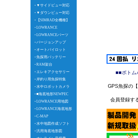
▼サイドビュー対応
▼ダウンビュー対応
【SIMRAD全機種】
LOWRANCE
LOWRANCEパーツ
バージョンアップ
オートパイロット
魚探用バッテリー
RAM架台
エレキアクセサリー
■■ボト
岸釣り用魚探特集
GPS魚探の
水中ロボットカメラ
■海底地形NEWPEC
会員登録す
LOWRANCE用地図
LOWRANCE海底地形
C-MAP
水中地図作成ソフト
汎用海底地形図