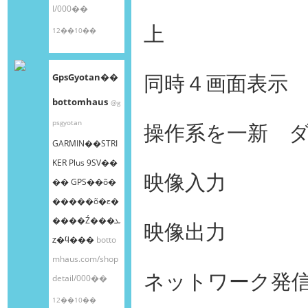
l/000��
上
12��10��
同時４画面表示
GpsGyotan��
bottomhaus
@g
psgyotan
操作系を一新 
GARMIN��STRI
KER Plus 9SV��
映像入力
�� GPS��õ�
�����õ�ε�
����Ź���ܥ
映像出力
ȥ�ϥ���
botto
mhaus.com/shop
ネットワーク発信回
detail/000��
12��10��