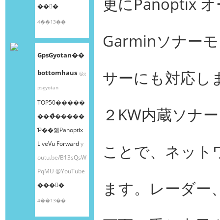
更にPanopti
��󤫤�
4��13��
Garminソナ
GpsGyotan��
サーにも対応し
bottomhaus
@g
psgyotan
TOP50�����
２KW内蔵ソナ
���ͤ�����
Ƥ��줿Panoptix
LiveVu Forward
y
ことで、ネットワ
outu.be/B13sQsW
PqMU
@YouTube
ます。レーダー
���󤫤�
4��13��