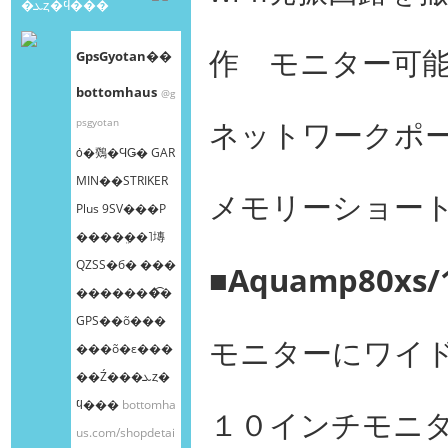
�ܥȥ�ϥ���
作 モニター可
GpsGyotan��
bottomhaus
@g
ネットワークポ
psgyotan
ȯ�䳫�ϤǤ� GAR
MIN��STRIKER
メモリーショー
Plus 9SV���Ρ
����ܸ��˥塼
QZSS�б� ���
■Aquamp80x
�������͡�
GPS��õ���
モニターにワイド１
���õ�ε���
��Ź���ܥȥ�
ϥ���
bottomha
１０インチモニタ
us.com/shopdetai