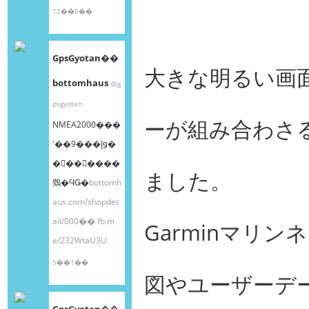
12��5��
GpsGyotan��
大きな明るい画
bottomhaus
@g
psgyotan
ーが組み合わさ
NMEA2000���
ʽ��9���إǥ�
�󥰥��󥵡����
ました。
䳫�ϤǤ�
bottomh
aus.com/shopdet
ail/000��
fb.m
Garminマリ
e/232WtaU3U
5��1��
図やユーザーデ
GpsGyotan��