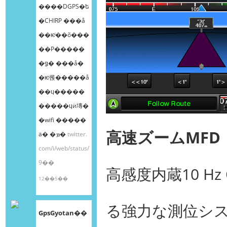
����DGPS�ե
�CHIRP ���å
��ѥͥ��õ���
��Ρ����ܸ�
�ǥ� ���å�
�ѥͥ롡�����å
��ɥ�����
�����ɥӥ塼�
�wifi �����
高速ズームMF
ä� �ܡ�
twitter.
com/i/web/status/
9��
高感度内蔵10 Hz 
12��5��
る強力な測位シス
GpsGyotan��