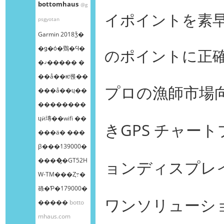
bottomhaus
@g
イポイントを素
psgyotan
Garmin 2018ǯ�
�ǥ�ȯ�䳫�Ϥ�
のポイントに正
�ޤ����� �
��å��ѥͥ롡��
プロの漁師市場向
���å��ɥ��
��������
ɥӥ塼��wifi ��
きGPS チャー
���ä� ���
β���139000�
����̡�GT52H
ョンディスプレイ
W-TM���Ȥ߹�
碌�Ƥ�179000�
ワンソリューシ
�����
botto
mhaus.com