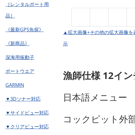
［レンタルボート用
品］
《最新GPS魚探》
▲拡大画像+その他の拡大画像を
《新商品》
示
深海用振動子
ボートウエア
漁師仕様 12イン
GARMIN
日本語メニュー 
▼3Dソナー対応
▼サイドビュー対応
コックピット外部
▼クリアビュー対応