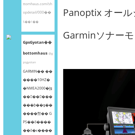
ttomhaus.com/sh
Panoptix 
opdetail/000��
5��1��
Garminソナ
GpsGyotan��
bottomhaus
@g
psgyotan
GARMIN�� ��
����10HZ�
�NMEA2000�إǥ
��󥰥��󥵡���
���ƥ��ǥ��
����㥹�� G
PS��õ����
��õ�ε����