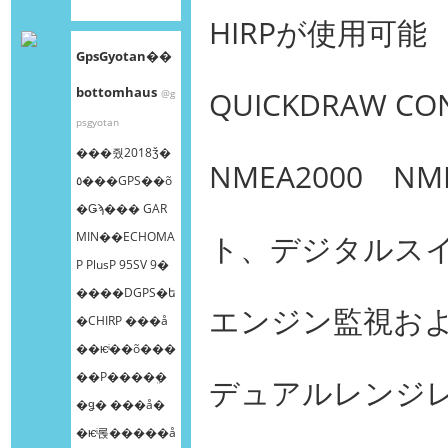
HIRPが使用可能
GpsGyotan��
bottomhaus
QUICKDRAW C
@g
psgyotan
���줬2018ǯ�
NMEA2000 N
٥���GPS��õ
�Ǥϡ��� GAR
MIN��ECHOMA
ト、デジタルスイ
P PlusP 95SV 9�
����DGPS�ե
エンジン監視お
�CHIRP ���å
��ѥͥ��õ���
��Ρ����ܸ�
デュアルレンジ
�ǥ� ���å�
�ѥͥ롡�����å