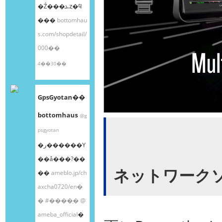
�Ź���ܥȥ�ϥ
���
bottomhau
s.com/shopdetail/
000��
4��30��
GpsGyotan��
bottomhaus
@g
psgyotan
�ر������Υ
��å���?��
ネットワーク
��
ameblo.jp/ch
axcha0720/en�
�
#����֥�
@
ameba_official
�