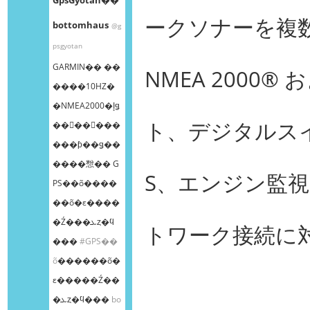
ークソナーを複
bottomhaus
@g
psgyotan
GARMIN�� ��
NMEA 2000®
����10HZ�
�NMEA2000�إǥ
ト、デジタルスイ
��󥰥��󥵡���
���ƥ��ǥ��
����㥹�� G
S、エンジン監
PS��õ����
��õ�ε����
�Ź���ܥȥ�ϥ
トワーク接続に
���
#GPS��
õ
������õ�
ε�����Ź��
�ܥȥ�ϥ���
bo