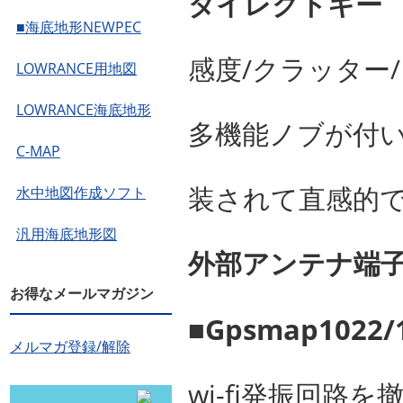
ダイレクトキー
■海底地形NEWPEC
感度/クラッター/
LOWRANCE用地図
LOWRANCE海底地形
多機能ノブが付
C-MAP
装されて直感的
水中地図作成ソフト
汎用海底地形図
外部アンテナ端
お得なメールマガジン
■Gpsmap102
メルマガ登録/解除
wi-fi発振回路