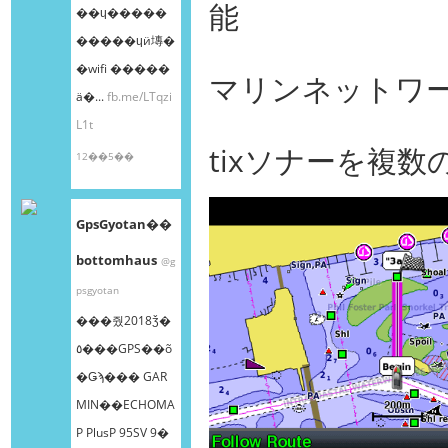
能
��ɥ�����
�����ɥӥ塼�
�wifi �����
マリンネットワー
ä�...
fb.me/LTqzi
L1t
tixソナーを複
12��5��
GpsGyotan��
bottomhaus
@g
psgyotan
���줬2018ǯ�
٥���GPS��õ
�Ǥϡ��� GAR
MIN��ECHOMA
P PlusP 95SV 9�