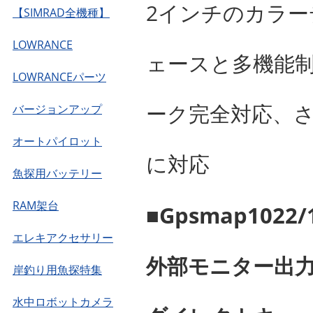
2インチのカラ
【SIMRAD全機種】
LOWRANCE
ェースと多機能制
LOWRANCEパーツ
ーク完全対応、さらに
バージョンアップ
オートパイロット
に対応
魚探用バッテリー
RAM架台
■Gpsmap102
エレキアクセサリー
外部モニター出力
岸釣り用魚探特集
水中ロボットカメラ