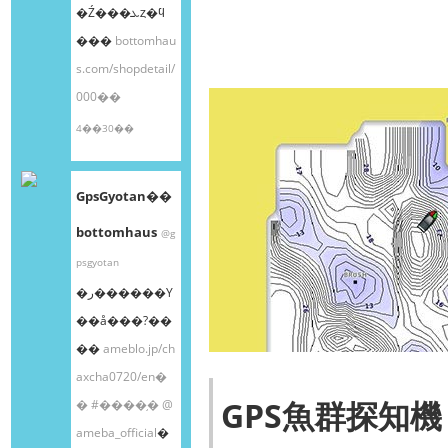
�Ź���ܥȥ�ϥ
���
bottomhau
s.com/shopdetail/
000��
4��30��
GpsGyotan��
bottomhaus
@g
psgyotan
�ر������Υ
��å���?��
��
ameblo.jp/ch
axcha0720/en�
GPS魚群探知機
�
#����֥�
@
ameba_official
�