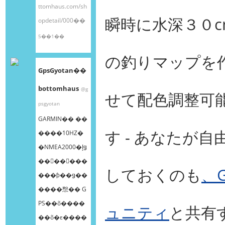
ttomhaus.com/sh
瞬時に水深３０
opdetail/000��
5��1��
の釣りマップを
GpsGyotan��
bottomhaus
@g
せて配色調整可
psgyotan
GARMIN�� ��
す - あなたが
����10HZ�
�NMEA2000�إǥ
��󥰥��󥵡���
しておくのも
、G
���ƥ��ǥ��
����㥹�� G
PS��õ����
ュニティ
と共有
��õ�ε����