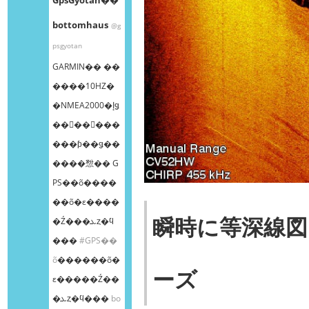
bottomhaus
@g
psgyotan
GARMIN�� ��
����10HZ�
�NMEA2000�إǥ
��󥰥��󥵡���
���ƥ��ǥ��
����㥹�� G
PS��õ����
��õ�ε����
瞬時に等深線
�Ź���ܥȥ�ϥ
���
#GPS��
õ
������õ�
ーズ
ε�����Ź��
�ܥȥ�ϥ���
bo