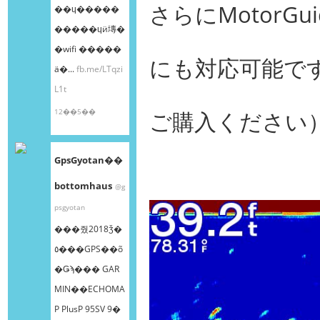
さらにMotorGu
��ɥ�����
�����ɥӥ塼�
�wifi �����
にも対応可能で
ä�...
fb.me/LTqzi
L1t
12��5��
ご購入ください
GpsGyotan��
bottomhaus
@g
psgyotan
���줬2018ǯ�
٥���GPS��õ
�Ǥϡ��� GAR
MIN��ECHOMA
P PlusP 95SV 9�