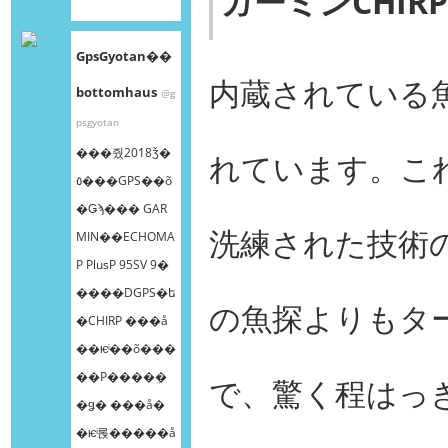
ガーミンCHIR
GpsGyotan��
内蔵されている魚
bottomhaus
@g
psgyotan
���줬2018ǯ�
れています。こ
٥���GPS��õ
�Ǥϡ��� GAR
洗練された技術の
MIN��ECHOMA
P PlusP 95SV 9�
����DGPS�ե
の魚探よりもタ
�CHIRP ���å
��ѥͥ��õ���
��Ρ����ܸ�
で、驚く程はっ
�ǥ� ���å�
�ѥͥ롡�����å