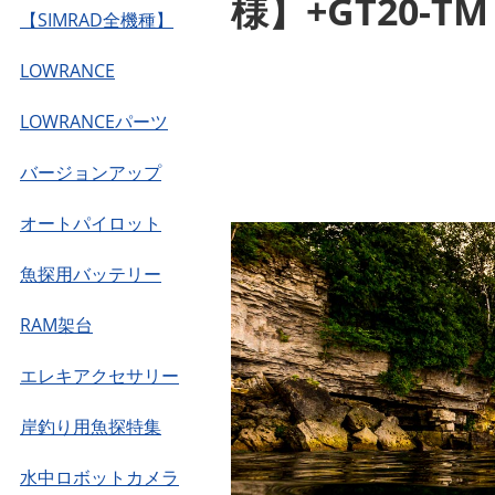
様】+GT20-TM 
【SIMRAD全機種】
LOWRANCE
LOWRANCEパーツ
バージョンアップ
オートパイロット
魚探用バッテリー
RAM架台
エレキアクセサリー
岸釣り用魚探特集
水中ロボットカメラ