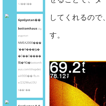
12��5��
してくれるので
GpsGyotan��
bottomhaus
@g
す。
psgyotan
NMEA2000���
ʽ��9���إǥ�
�󥰥��󥵡����
䳫�ϤǤ�
bottomh
aus.com/shopdet
ail/000��
fb.m
e/232WtaU3U
5��1��
GpsGyotan��