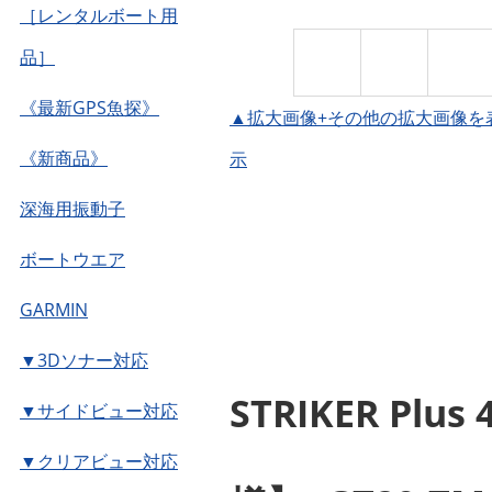
［レンタルボート用
品］
《最新GPS魚探》
▲拡大画像+その他の拡大画像を
《新商品》
示
深海用振動子
ボートウエア
GARMIN
▼3Dソナー対応
STRIKER P
▼サイドビュー対応
▼クリアビュー対応