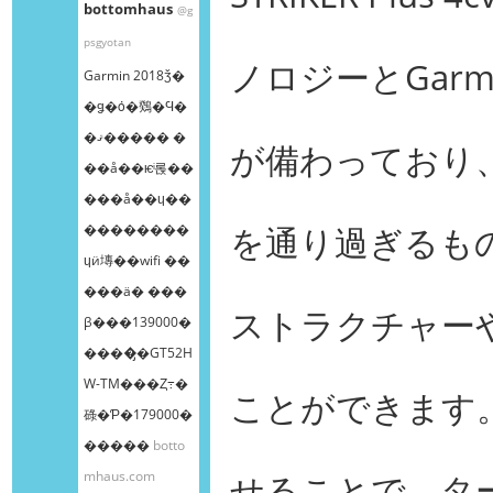
bottomhaus
@g
psgyotan
ノロジーとGarmi
Garmin 2018ǯ�
�ǥ�ȯ�䳫�Ϥ�
�ޤ����� �
が備わっており
��å��ѥͥ롡��
���å��ɥ��
を通り過ぎるも
��������
ɥӥ塼��wifi ��
���ä� ���
ストラクチャー
β���139000�
����̡�GT52H
W-TM���Ȥ߹�
ことができます。G
碌�Ƥ�179000�
�����
botto
mhaus.com
せることで、タ