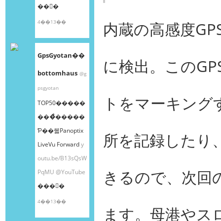
��󤫤�
4��13��
内蔵の高感度G
GpsGyotan��
に検出。このG
bottomhaus
@g
psgyotan
トをマーキング
TOP50�����
���ͤ�����
Ƥ��줿Panoptix
所を記録したり
LiveVu Forward
y
outu.be/B13sQsW
きるので、次回
PqMU
@YouTube
���󤫤�
4��13��
ます。母港やス