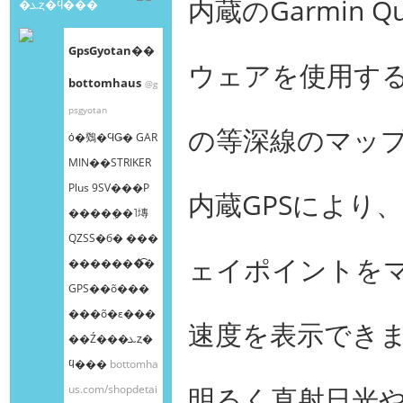
内蔵のGarmin Q
�ܥȥ�ϥ���
GpsGyotan��
ウェアを使用する
bottomhaus
@g
psgyotan
の等深線のマッ
ȯ�䳫�ϤǤ� GAR
MIN��STRIKER
Plus 9SV���Ρ
内蔵GPSにより
����ܸ��˥塼
QZSS�б� ���
ェイポイントを
�������͡�
GPS��õ���
���õ�ε���
速度を表示でき
��Ź���ܥȥ�
ϥ���
bottomha
明るく直射日光や
us.com/shopdetai