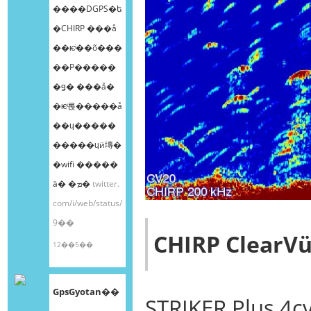
����DGPS�ե
�CHIRP ���å
��ѥͥ��õ���
��Ρ����ܸ�
�ǥ� ���å�
�ѥͥ롡�����å
��ɥ�����
�����ɥӥ塼�
�wifi �����
ä� �ܡ�
twitter.
com/i/web/status/
9��
CHIRP ClearV
12��5��
GpsGyotan��
STRIKER Plus