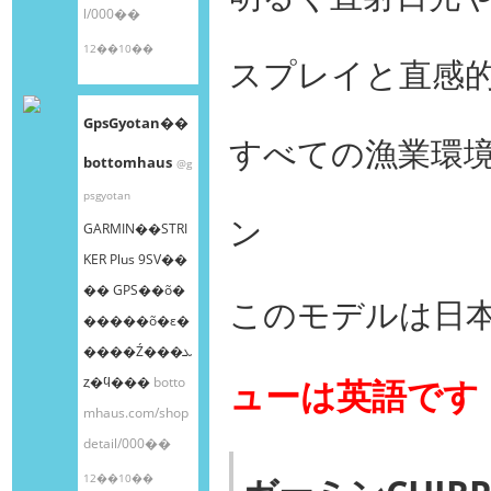
l/000��
12��10��
スプレイと直感
GpsGyotan��
すべての漁業環境
bottomhaus
@g
psgyotan
ン
GARMIN��STRI
KER Plus 9SV��
�� GPS��õ�
このモデルは日
�����õ�ε�
����Ź���ܥ
ューは英語です
ȥ�ϥ���
botto
mhaus.com/shop
detail/000��
12��10��