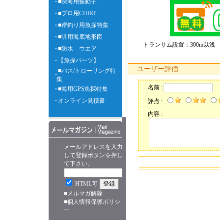
■深海用振動子
■プロ用CHIRP
■岸釣り用魚探特集
■汎用海底地形図
トランサム設置：300m以浅 水温
■防水 ウエア
【魚探パーツ】
ユーザー評価
■バス/トローリング特
集
名前 :
■海用GPS魚探特集
オンライン見積書
評点 :
内容 :
メールアドレスを入力
して登録ボタンを押し
て下さい。
HTML可
■
メルマガ解除
■
個人情報保護ポリシ
ー