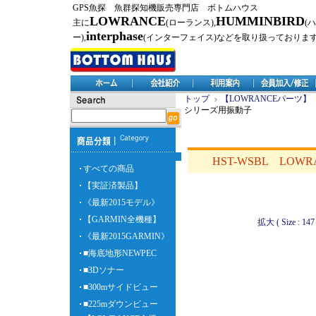
GPS魚探 魚群探知機販売専門店 ボトムハウス
LOWRANCE
HUMMINBIRD
主に
(ローランス),
(
interphase
ー),
(インターフェイス)などを取り扱っておりま
トップ
【LOWRANCEパーツ】
シリーズ用振動子
HST-WSBL LO
すべての商品
【実証済製品】
《最新2015モデル》
【GARMIN全機種】
拡大 ( Size : 147 
《最新2015GARMIN》
■海底地形NEWPEC
■3Dソナー
■300mサイドビュー
■225mダウンビュー