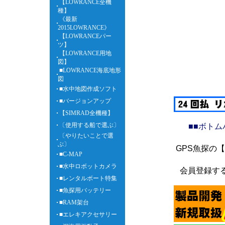
【LOWRANCE全機
種】
《最新
2015LOWRANCE》
【LOWRANCEパー
ツ】
【LOWRANCE用地
図】
■LOWRANCE海底地形
図
■水中地図作成ソフト
■バージョンアップ
【SIMRAD全機種】
〔使用する船で選ぶ〕
■■ボト
〔やりたいことで選
ぶ〕
GPS魚探の
■C-MAP
■水中ロボットカメラ
会員登録す
■レンタルボート特集
■魚探用バッテリー
■RAM架台
■エレキアクセサリー