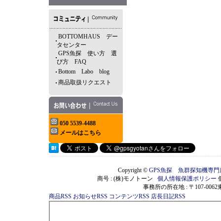
BOTTOMHAUS デー
タセンター
GPS魚探 使い方 選
び方 FAQ
Bottom Labo blog
商品取扱リクエスト
050 5539-4488
メールはこちら
Copyright ©
GPS魚探 魚群探知機専
商号 : (株)モノトーン
個人情報保護ポリシー
事務所の所在地 : 〒107-00
商品RSS
お知らせRSS
コンテンツRSS
店長日記RSS