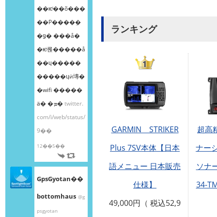
��ѥͥ��õ���
��Ρ����ܸ�
ランキング
�ǥ� ���å�
�ѥͥ롡�����å
��ɥ�����
�����ɥӥ塼�
�wifi �����
ä� �ܡ�
twitter.
com/i/web/status/
GARMIN STRIKER
超高
9��
Plus 7SV本体【日本
ナーシ
12��5��
語メニュー 日本販売
ソナ
GpsGyotan��
仕様】
34-T
bottomhaus
@g
49,000円（ 税込52,9
psgyotan