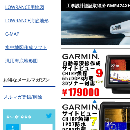
工事設計認証取得済 GMR424XHD
LOWRANCE用地図
LOWRANCE海底地形
C-MAP
水中地図作成ソフト
汎用海底地形図
お得なメールマガジン
メルマガ登録/解除
�ܥȥ�ϥ���