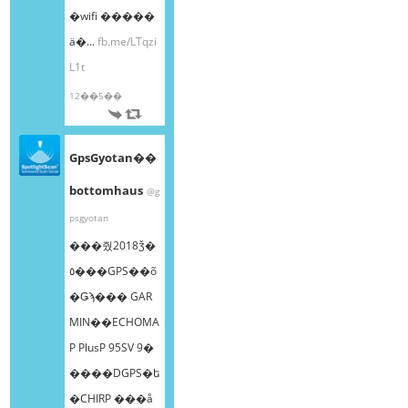
�wifi �����
ä�...
fb.me/LTqzi
L1t
12��5��
GpsGyotan��
bottomhaus
@g
psgyotan
���줬2018ǯ�
٥���GPS��õ
�Ǥϡ��� GAR
MIN��ECHOMA
P PlusP 95SV 9�
����DGPS�ե
�CHIRP ���å