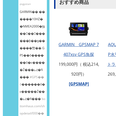
おすすめ商品
psgyotan
GARMIN�� ��
����10HZ�
�NMEA2000�إǥ
��󥰥��󥵡���
���ƥ��ǥ��
GARMIN GPSMAP 7
AQU
����㥹�� G
407xsv GPS魚探
P
PS��õ����
��õ�ε����
199,000円（ 税込214,
トラ
�Ź���ܥȥ�ϥ
920円）
269
���
#GPS��
[GPSMAP]
õ
������õ�
ε�����Ź��
�ܥȥ�ϥ���
bo
ttomhaus.com/sh
opdetail/000��