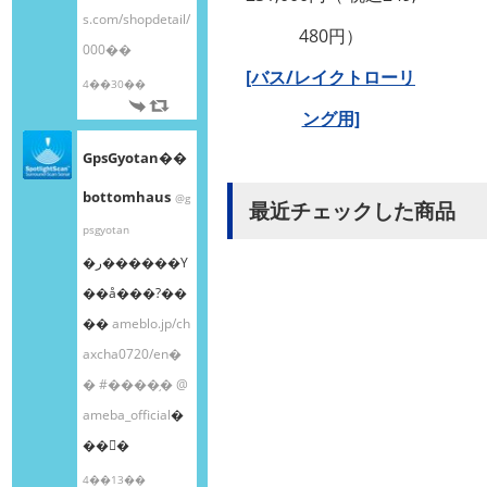
s.com/shopdetail/
480円）
000��
[バス/レイクトローリ
4��30��
ング用]
GpsGyotan��
bottomhaus
@g
最近チェックした商品
psgyotan
�ر������Υ
��å���?��
��
ameblo.jp/ch
axcha0720/en�
�
#����֥�
@
ameba_official
�
��󤫤�
4��13��