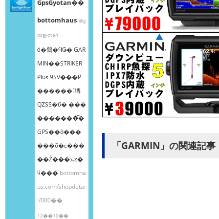
GpsGyotan��
bottomhaus
@g
psgyotan
ȯ�䳫�ϤǤ� GAR
MIN��STRIKER
Plus 9SV���Ρ
����ܸ��˥塼
QZSS�б� ���
�������͡�
GPS��õ���
「GARMIN」の関連記事
���õ�ε���
��Ź���ܥȥ�
ϥ���
bottomha
us.com/shopdetai
l/000��
12��10��