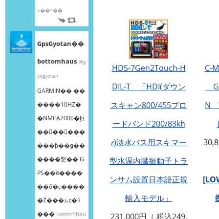
5��1��
GpsGyotan��
bottomhaus
@g
HDS-7Gen2Touch-H
C-
psgyotan
DIL-T 「HDI(ダウン
GP
GARMIN�� ��
スキャン800/455ブロ
N 
����10HZ�
�NMEA2000�إǥ
ードバンド200/83kh
��󥰥��󥵡���
z)淡水バス用スキマー
30,
���ƥ��ǥ��
����㥹�� G
型水温内臓振動子トラ
PS��õ����
ンサム設置日本語正規
[L
��õ�ε����
輸入モデル」
�Ź���ܥȥ�ϥ
���
bottomhau
231,000円（ 税込249,