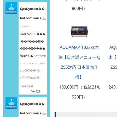
800円）
GpsGyotan��
bottomhaus
@g
psgyotan
NMEA2000���
ʽ��9���إǥ�
AQUAMAP 1022xs本
AQ
�󥰥��󥵡����
䳫�ϤǤ�
bottomh
体【日本語メニュー Q
体【
aus.com/shopdet
ZSS対応 日本販売仕
Z
ail/000��
fb.m
様】
e/232WtaU3U
5��1��
199,000円（ 税込214,
249
920円）
GpsGyotan��
bottomhaus
@g