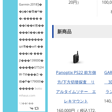
20円）
100
Garmin 2018ǯ�
�ǥ�ȯ�䳫�Ϥ�
�ޤ����� �
��å��ѥͥ롡��
新商品
���å��ɥ��
��������
ɥӥ塼��wifi ��
���ä� ���
β���139000�
����̡�GT52H
Panoptix PS22 前方側
GAR
W-TM���Ȥ߹�
碌�Ƥ�179000�
方/下方切替探査 リ
3D
�����
botto
アルタイムソナー エ
ラ
mhaus.com
レキマウント
140
12��5��
160,000円（ 税込172,