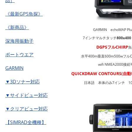
品］
《最新GPS魚探》
《新商品》
GARMIN echoMAP Plus
​7インチマルチタッチ
800x40
深海用振動子
DGPSフルCHIRP
ボートウエア
水平400m垂直600m500wフル
wifi NMEA2000接
GARMIN
QUICKDRAW CONTOURS(
▼3Dソナー対応
日本語 本体のみ7インチ 10
▼サイドビュー対応
▼クリアビュー対応
【SIMRAD全機種】