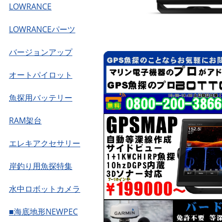
LOWRANCE
LOWRANCEパーツ
バージョンアップ
オートパイロット
魚探用バッテリー
RAM架台
エレキアクセサリー
岸釣り用魚探特集
水中ロボットカメラ
■海底地形NEWPEC