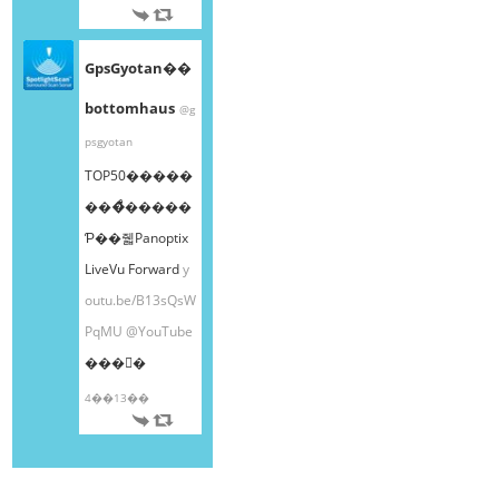
GpsGyotan��
bottomhaus
@g
psgyotan
TOP50�����
���ͤ�����
Ƥ��줿Panoptix
LiveVu Forward
y
outu.be/B13sQsW
PqMU
@YouTube
���󤫤�
4��13��