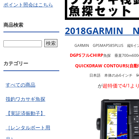
ポイント照会はこちら
商品検索
2018GARMIN
検索
GARMIN GPSMAP585PLUS 縦6イ
DGPSフルCHIRP
魚探 垂直700m60
カテゴリー
QUICKDRAW CONTOURS(
日本語 本体のみ6インチ
5
すべての商品
が
超特価で4/1よ
筏釣ワカサギ魚探
【実証済振動子】
［レンタルボート用