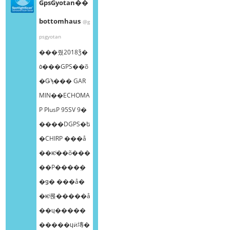
GpsGyotan��
bottomhaus
@g
psgyotan
���줬2018ǯ�
٥���GPS��õ
�Ǥϡ��� GAR
MIN��ECHOMA
P PlusP 95SV 9�
����DGPS�ե
�CHIRP ���å
��ѥͥ��õ���
��Ρ����ܸ�
�ǥ� ���å�
�ѥͥ롡�����å
��ɥ�����
�����ɥӥ塼�