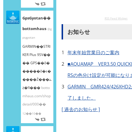
GpsGyotan��
RSS Feed Widget
bottomhaus
@g
お知らせ
psgyotan
GARMIN��STRI
1
年末年始営業日のご案内
KER Plus 9SV��
�� GPS��õ�
2
■AQUAMAP VER3.50 QUI
�����õ�ε�
RSの色分け設定が可能になり
����Ź���ܥ
3
GARMIN GMR424/426X
ȥ�ϥ���
botto
mhaus.com/shop
了しました。
detail/000��
[ 過去のお知らせ ]
12��10��