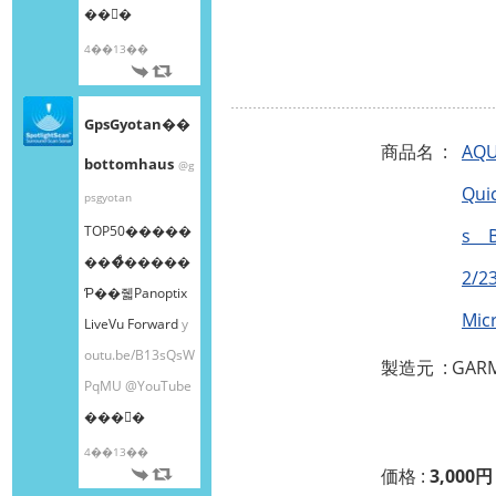
��󤫤�
4��13��
GpsGyotan��
商品名 :
AQ
bottomhaus
@g
Qui
psgyotan
TOP50�����
s B
���ͤ�����
2/
Ƥ��줿Panoptix
Mi
LiveVu Forward
y
outu.be/B13sQsW
製造元 : GAR
PqMU
@YouTube
���󤫤�
4��13��
価格 :
3,000円