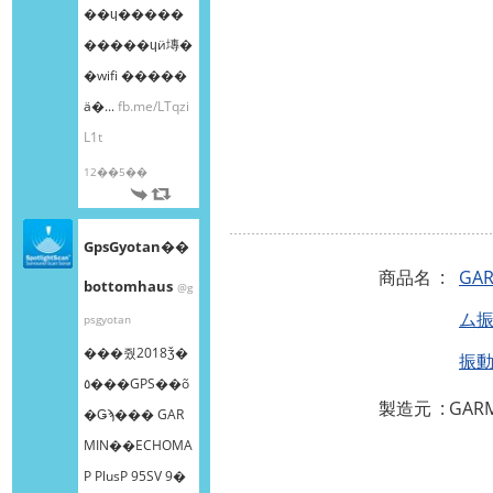
��ɥ�����
�����ɥӥ塼�
�wifi �����
ä�...
fb.me/LTqzi
L1t
12��5��
GpsGyotan��
商品名 :
GA
bottomhaus
@g
ム
psgyotan
���줬2018ǯ�
振
٥���GPS��õ
製造元 : GAR
�Ǥϡ��� GAR
MIN��ECHOMA
P PlusP 95SV 9�