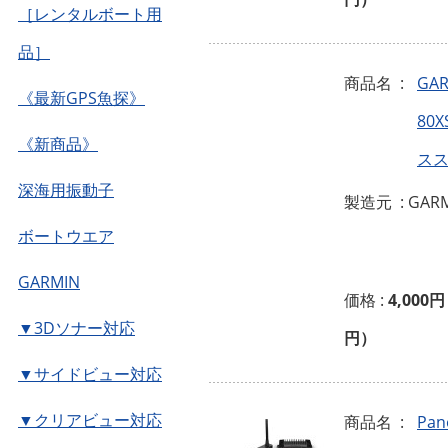
［レンタルボート用
品］
商品名 :
GAR
《最新GPS魚探》
80
《新商品》
ス
深海用振動子
製造元 : GAR
ボートウエア
GARMIN
価格 :
4,000円
▼3Dソナー対応
円）
▼サイドビュー対応
▼クリアビュー対応
商品名 :
Pan