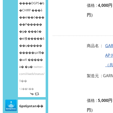
����DGPS�ե
価格 :
4,000円
�CHIRP ���å
円）
��ѥͥ��õ���
��Ρ����ܸ�
�ǥ� ���å�
�ѥͥ롡�����å
商品名 :
GA
��ɥ�����
�����ɥӥ塼�
AP
�wifi �����
（
ä� �ܡ�
twitter.
com/i/web/status/
製造元 : GAR
9��
12��5��
価格 :
5,000円
GpsGyotan��
円）