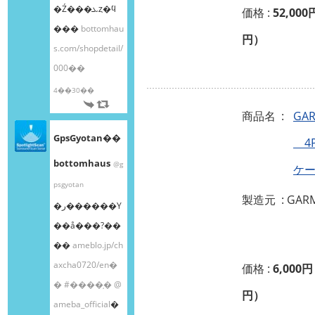
�Ź���ܥȥ�ϥ
価格 :
52,000
���
bottomhau
円）
s.com/shopdetail/
000��
4��30��
商品名 :
GAR
GpsGyotan��
4P
bottomhaus
@g
ケ
psgyotan
製造元 : GAR
�ر������Υ
��å���?��
��
ameblo.jp/ch
axcha0720/en�
価格 :
6,000円
�
#����֥�
@
円）
ameba_official
�