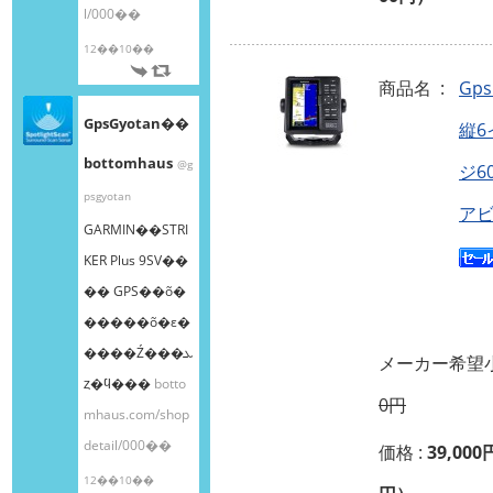
l/000��
12��10��
商品名 :
Gp
GpsGyotan��
縦6
bottomhaus
@g
ジ6
psgyotan
アビ
GARMIN��STRI
KER Plus 9SV��
�� GPS��õ�
�����õ�ε�
����Ź���ܥ
メーカー希望小
ȥ�ϥ���
botto
0円
mhaus.com/shop
detail/000��
価格 :
39,000
12��10��