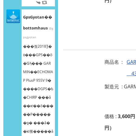
円）
GpsGyotan��
bottomhaus
@g
psgyotan
���줬2018ǯ�
٥���GPS��õ
商品名 :
GAR
�Ǥϡ��� GAR
MIN��ECHOMA
43
P PlusP 95SV 9�
製造元 : GAR
����DGPS�ե
�CHIRP ���å
��ѥͥ��õ���
��Ρ����ܸ�
価格 :
3,600円
�ǥ� ���å�
円）
�ѥͥ롡�����å