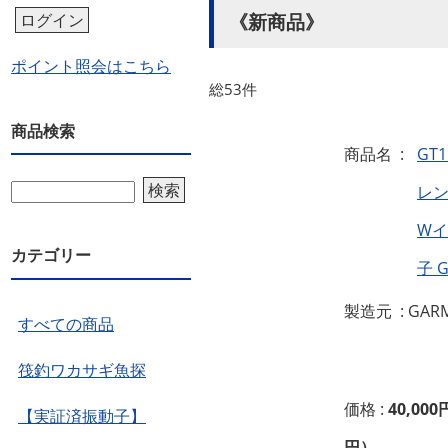
《新商品》
ログイン
ポイント照会はこちら
総53件
商品検索
商品名 :
GT
検索
レン
W
カテゴリー
子 G
製造元 : GAR
すべての商品
筏釣ワカサギ魚探
価格 :
40,000
【実証済振動子】
円）