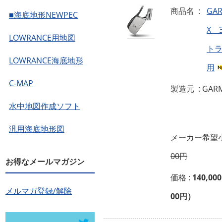
商品名 :
GA
■海底地形NEWPEC
X 
LOWRANCE用地図
ト
LOWRANCE海底地形
用
C-MAP
製造元 : GAR
水中地図作成ソフト
汎用海底地形図
メーカー希望小
00円
お得なメールマガジン
価格 :
140,00
メルマガ登録/解除
00円）