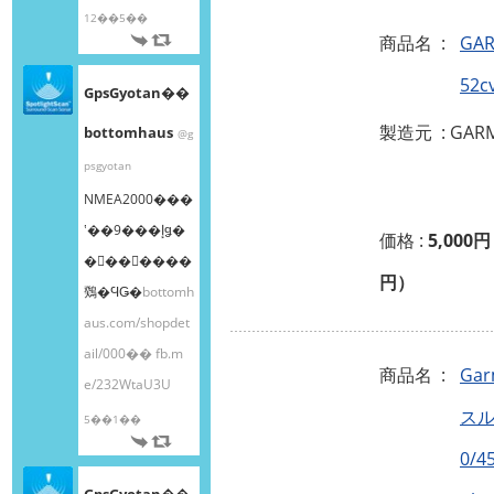
12��5��
商品名 :
GAR
52
GpsGyotan��
製造元 : GAR
bottomhaus
@g
psgyotan
NMEA2000���
ʽ��9���إǥ�
価格 :
5,000円
�󥰥��󥵡����
円）
䳫�ϤǤ�
bottomh
aus.com/shopdet
ail/000��
fb.m
商品名 :
Gar
e/232WtaU3U
スル
5��1��
0/4
GpsGyotan��