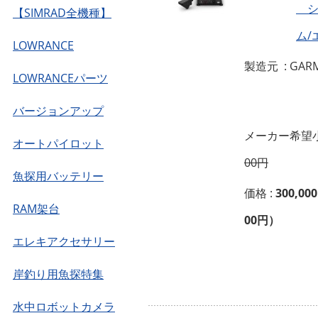
シ
【SIMRAD全機種】
ム/
LOWRANCE
製造元 : GAR
LOWRANCEパーツ
バージョンアップ
メーカー希望小
オートパイロット
00円
魚探用バッテリー
価格 :
300,00
RAM架台
00円）
エレキアクセサリー
岸釣り用魚探特集
水中ロボットカメラ