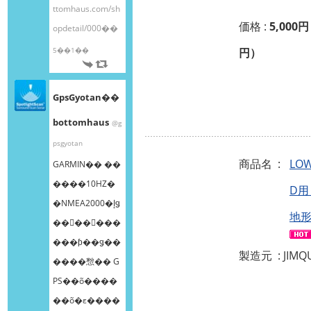
ttomhaus.com/sh
価格 :
5,000円
opdetail/000��
5��1��
円）
GpsGyotan��
bottomhaus
@g
psgyotan
商品名 :
LOW
GARMIN�� ��
����10HZ�
D用
�NMEA2000�إǥ
地
��󥰥��󥵡���
���ƥ��ǥ��
製造元 : JIMQ
����㥹�� G
PS��õ����
��õ�ε����