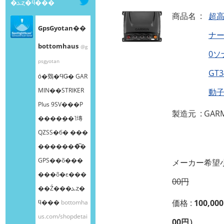
�ܥȥ�ϥ���
商品名 :
超
GpsGyotan��
ナー
bottomhaus
@g
0
psgyotan
GT3
ȯ�䳫�ϤǤ� GAR
MIN��STRIKER
動
Plus 9SV���Ρ
製造元 : GAR
����ܸ��˥塼
QZSS�б� ���
�������͡�
GPS��õ���
メーカー希望小
���õ�ε���
00円
��Ź���ܥȥ�
価格 :
100,00
ϥ���
bottomha
us.com/shopdetai
00円）