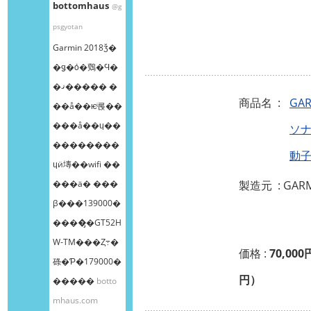
bottomhaus
@g
psgyotan
Garmin 2018ǯ�
�ǥ�ȯ�䳫�Ϥ�
�ޤ����� �
商品名 :
GAR
��å��ѥͥ롡��
���å��ɥ��
ソ
��������
動
ɥӥ塼��wifi ��
���ä� ���
製造元 : GAR
β���139000�
����̡�GT52H
W-TM���Ȥ߹�
価格 :
70,000
碌�Ƥ�179000�
円）
�����
botto
mhaus.com