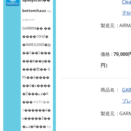
Cl
bottomhaus
@g
子6
psgyotan
製造元 : AIRM
GARMIN�� ��
����10HZ�
�NMEA2000�إǥ
��󥰥��󥵡���
価格 :
79,000
���ƥ��ǥ��
円）
����㥹�� G
PS��õ����
��õ�ε����
商品名 :
GA
�Ź���ܥȥ�ϥ
プ
���
#GPS��
õ
������õ�
製造元 : GAR
ε�����Ź��
�ܥȥ�ϥ���
bo