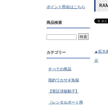
RA
ポイント照会はこちら
商品検索
検索
▲拡大
カテゴリー
示
すべての商品
筏釣ワカサギ魚探
【実証済振動子】
［レンタルボート用