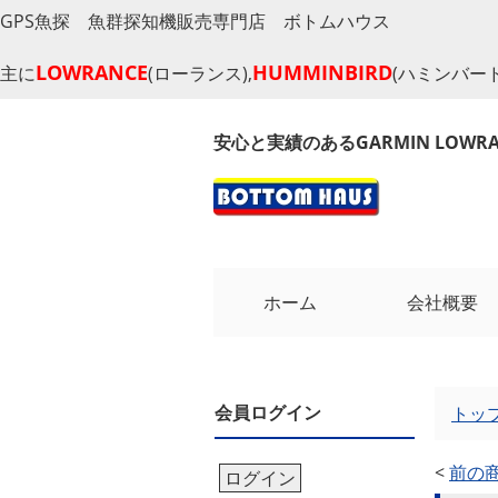
GPS魚探 魚群探知機販売専門店 ボトムハウス
LOWRANCE
HUMMINBIRD
主に
(ローランス),
(ハミンバード
安心と実績のあるGARMIN LOW
ホーム
会社概要
会員ログイン
トッ
<
前の
ログイン