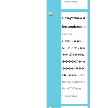
12��10��
GpsGyotan��
bottomhaus
@g
psgyotan
GARMIN��STRI
KER Plus 9SV��
�� GPS��õ�
�����õ�ε�
����Ź���ܥ
ȥ�ϥ���
botto
mhaus.com/shop
detail/000��
12��10��