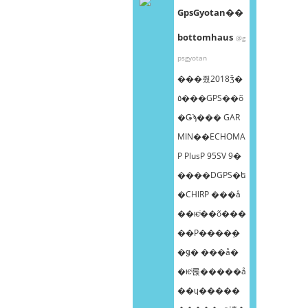
GpsGyotan��
bottomhaus
@g
psgyotan
���줬2018ǯ�
٥���GPS��õ
�Ǥϡ��� GAR
MIN��ECHOMA
P PlusP 95SV 9�
����DGPS�ե
�CHIRP ���å
��ѥͥ��õ���
��Ρ����ܸ�
�ǥ� ���å�
�ѥͥ롡�����å
��ɥ�����