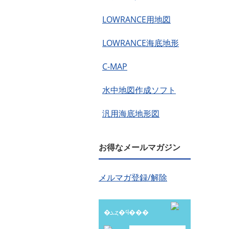
LOWRANCE用地図
LOWRANCE海底地形
C-MAP
水中地図作成ソフト
汎用海底地形図
お得なメールマガジン
メルマガ登録/解除
�ܥȥ�ϥ���