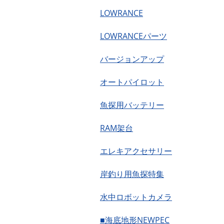
LOWRANCE
LOWRANCEパーツ
バージョンアップ
オートパイロット
魚探用バッテリー
RAM架台
エレキアクセサリー
岸釣り用魚探特集
水中ロボットカメラ
■海底地形NEWPEC