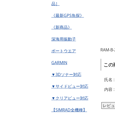
品］
《最新GPS魚探》
《新商品》
深海用振動子
RAM-
ボートウエア
GARMIN
この
▼3Dソナー対応
氏名 :
▼サイドビュー対応
内容 :
▼クリアビュー対応
レビュ
【SIMRAD全機種】