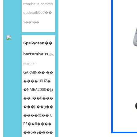
ttomhaus.com/sh
opdetail/000��
5��1��
GpsGyotan��
bottomhaus
@g
psgyotan
GARMIN�� ��
����10HZ�
�NMEA2000�إǥ
��󥰥��󥵡���
���ƥ��ǥ��
����㥹�� G
PS��õ����
��õ�ε����