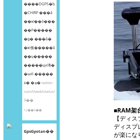
����DGPS�ե
�CHIRP ���å
��ѥͥ��õ���
��Ρ����ܸ�
�ǥ� ���å�
�ѥͥ롡�����å
��ɥ�����
�����ɥӥ塼�
�wifi �����
ä� �ܡ�
twitter.
com/i/web/status/
9��
■RAM
12��5��
【ディス
ディスプ
GpsGyotan��
が楽にな