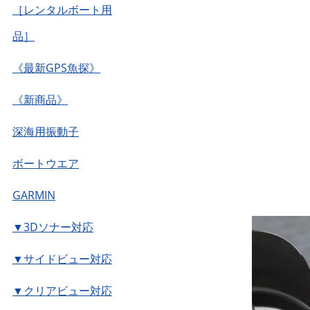
［レンタルボート用
品］
《最新GPS魚探》
《新商品》
深海用振動子
ボートウエア
GARMIN
▼3Dソナー対応
▼サイドビュー対応
▼クリアビュー対応