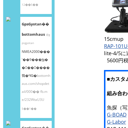
12��5��
GpsGyotan��
bottomhaus
@g
15cmu
psgyotan
RAP-101U
NMEA2000���
lite-4
5600円
ʽ��9���إǥ�
�󥰥��󥵡����
䳫�ϤǤ�
bottomh
■カス
aus.com/shopdet
ail/000��
fb.m
組み合わ
e/232WtaU3U
魚探（写真
5��1��
G-BOAD
G-Labor
GpsGyotan��