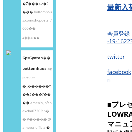
�Ź���ܥȥ�ϥ
最新入
���
bottomhau
s.com/shopdetail/
000��
会員登録
4��30��
-19-1622
twitter
GpsGyotan��
bottomhaus
@g
facebook
psgyotan
n
�ر������Υ
��å���?��
■プレ
��
ameblo.jp/ch
axcha0720/en�
LOW
�
#����֥�
@
マニュ
ameba_official
�