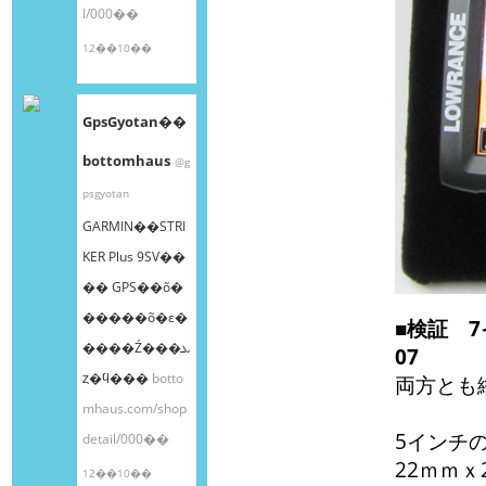
l/000��
12��10��
GpsGyotan��
bottomhaus
@g
psgyotan
GARMIN��STRI
KER Plus 9SV��
�� GPS��õ�
�����õ�ε�
■検証 7
����Ź���ܥ
07
ȥ�ϥ���
botto
両方とも
mhaus.com/shop
5インチ
detail/000��
22ｍｍｘ
12��10��