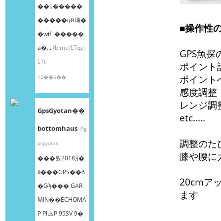
��ɥ�����
�����ɥӥ塼�
■操作性
�wifi �����
ä�...
fb.me/LTqzi
GPS魚
L1t
ポイント
ポイント
12��5��
感度調整
レンジ調
GpsGyotan��
etc.....
bottomhaus
@g
調整のた
psgyotan
膝や腰に
���줬2018ǯ�
٥���GPS��õ
20cm
�Ǥϡ��� GAR
ます
MIN��ECHOMA
P PlusP 95SV 9�