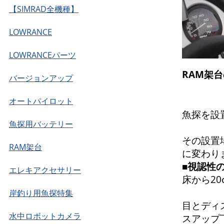
【SIMRAD全機種】
LOWRANCE
LOWRANCEパーツ
RAM架
バージョンアップ
オートパイロット
魚探を設
魚探用バッテリー
その設置
RAM架台
に変わり
■視認性
エレキアクセサリー
床から2
岸釣り用魚探特集
目とディ
水中ロボットカメラ
スアップ