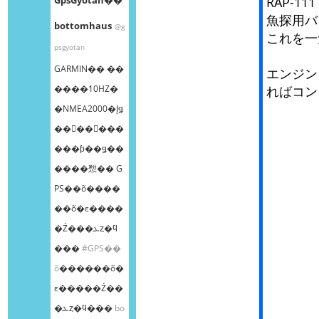
RAP-
魚探用バ
bottomhaus
@g
これを一
psgyotan
GARMIN�� ��
エンジン
����10HZ�
ればコン
�NMEA2000�إǥ
��󥰥��󥵡���
���ƥ��ǥ��
����㥹�� G
PS��õ����
��õ�ε����
�Ź���ܥȥ�ϥ
���
#GPS��
õ
������õ�
ε�����Ź��
�ܥȥ�ϥ���
bo