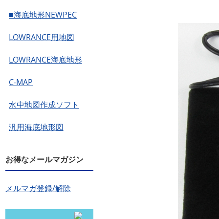
■海底地形NEWPEC
LOWRANCE用地図
LOWRANCE海底地形
C-MAP
水中地図作成ソフト
汎用海底地形図
お得なメールマガジン
メルマガ登録/解除