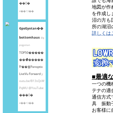
誰でも海
��󤫤�
地図が作
4��13��
を作成し
沼の方も
所の湖沼
GpsGyotan��
詳しくは
bottomhaus
@g
psgyotan
TOP50�����
���ͤ�����
Ƥ��줿Panoptix
LiveVu Forward
y
■最適
outu.be/B13sQsW
一つの機
PqMU
@YouTube
テナの適
���󤫤�
通信方式
具 振動
4��13��
お客様に