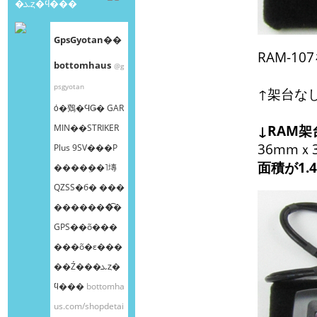
�ܥȥ�ϥ���
GpsGyotan��
RAM-
bottomhaus
@g
psgyotan
↑架台な
ȯ�䳫�ϤǤ� GAR
MIN��STRIKER
↓RAM
36mmｘ
Plus 9SV���Ρ
面積が1.
����ܸ��˥塼
QZSS�б� ���
�������͡�
GPS��õ���
���õ�ε���
��Ź���ܥȥ�
ϥ���
bottomha
us.com/shopdetai