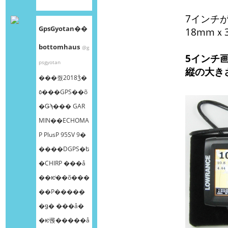
7インチ
GpsGyotan��
18mmｘ
bottomhaus
@g
5インチ画
psgyotan
縦の大き
���줬2018ǯ�
٥���GPS��õ
�Ǥϡ��� GAR
MIN��ECHOMA
P PlusP 95SV 9�
����DGPS�ե
�CHIRP ���å
��ѥͥ��õ���
��Ρ����ܸ�
�ǥ� ���å�
�ѥͥ롡�����å