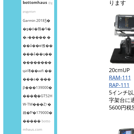
ります
bottomhaus
@g
psgyotan
Garmin 2018ǯ�
�ǥ�ȯ�䳫�Ϥ�
�ޤ����� �
��å��ѥͥ롡��
���å��ɥ��
��������
20cmU
ɥӥ塼��wifi ��
RAM-111
���ä� ���
RAP-111
β���139000�
5インチ
����̡�GT52H
字架台に
W-TM���Ȥ߹�
5600円税
碌�Ƥ�179000�
�����
botto
mhaus.com