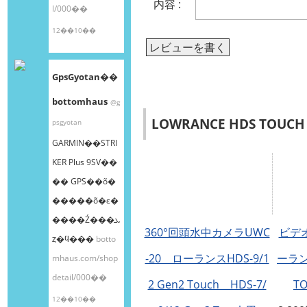
内容 :
l/000��
12��10��
レビューを書く
GpsGyotan��
bottomhaus
@g
LOWRANCE HDS TOUCH
psgyotan
GARMIN��STRI
KER Plus 9SV��
�� GPS��õ�
�����õ�ε�
����Ź���ܥ
360°回頭水中カメラUWC
ビデ
ȥ�ϥ���
botto
-20 ローランスHDS-9/1
ーランス
mhaus.com/shop
detail/000��
2 Gen2 Touch HDS-7/
T
12��10��