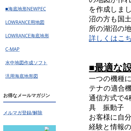
を作成しま
■海底地形NEWPEC
沼の方も国
LOWRANCE用地図
所の湖沼の
LOWRANCE海底地形
詳しくはこ
C-MAP
水中地図作成ソフト
■最適な
汎用海底地形図
一つの機種に
テナの適合機
お得なメールマガジン
通信方式で4
具 振動子
メルマガ登録/解除
お客様に自
経験と情報