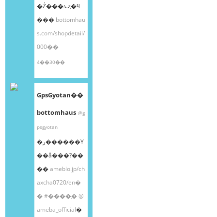
�Ź���ܥȥ�ϥ
���
bottomhau
s.com/shopdetail/
000��
4��30��
GpsGyotan��
bottomhaus
@g
psgyotan
�ر������Υ
��å���?��
��
ameblo.jp/ch
axcha0720/en�
�
#����֥�
@
ameba_official
�