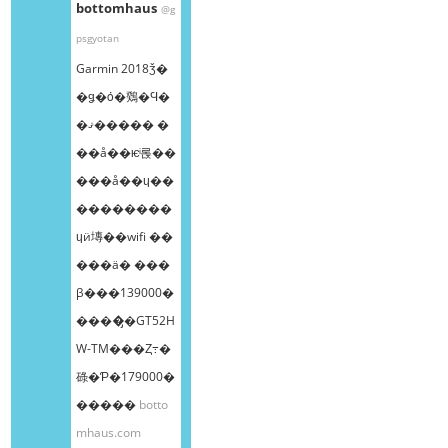
bottomhaus
@g
psgyotan
Garmin 2018ǯ�
�ǥ�ȯ�䳫�Ϥ�
�ޤ����� �
��å��ѥͥ롡��
���å��ɥ��
��������
ɥӥ塼��wifi ��
���ä� ���
β���139000�
����̡�GT52H
W-TM���Ȥ߹�
碌�Ƥ�179000�
�����
botto
mhaus.com