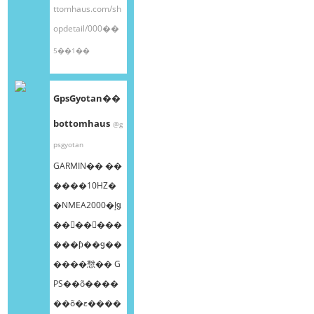
ttomhaus.com/sh
opdetail/000��
5��1��
GpsGyotan��
bottomhaus
@g
psgyotan
GARMIN�� ��
����10HZ�
�NMEA2000�إǥ
��󥰥��󥵡���
���ƥ��ǥ��
����㥹�� G
PS��õ����
��õ�ε����