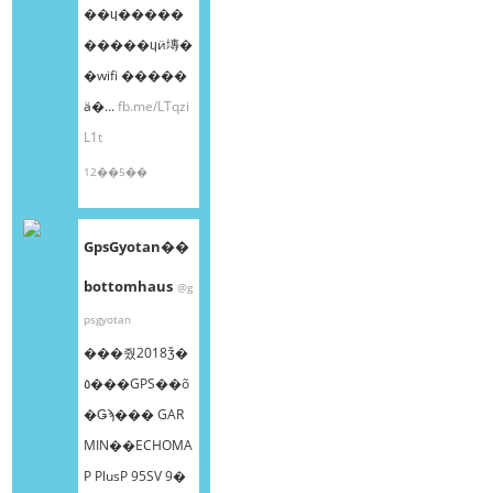
��ɥ�����
�����ɥӥ塼�
�wifi �����
ä�...
fb.me/LTqzi
L1t
12��5��
GpsGyotan��
bottomhaus
@g
psgyotan
���줬2018ǯ�
٥���GPS��õ
�Ǥϡ��� GAR
MIN��ECHOMA
P PlusP 95SV 9�