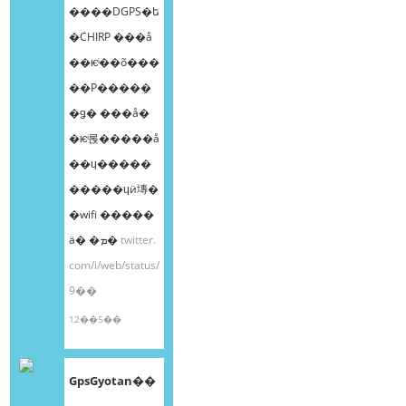
����DGPS�ե
�CHIRP ���å
��ѥͥ��õ���
��Ρ����ܸ�
�ǥ� ���å�
�ѥͥ롡�����å
��ɥ�����
�����ɥӥ塼�
�wifi �����
ä� �ܡ�
twitter.
com/i/web/status/
9��
12��5��
GpsGyotan��