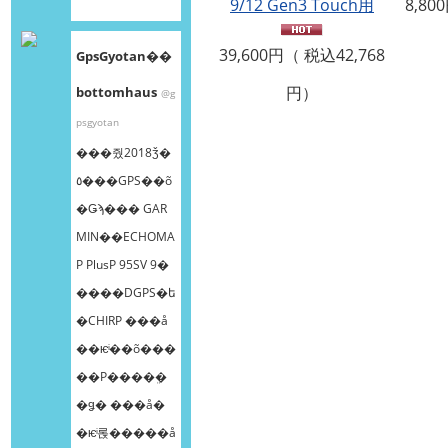
9/12 Gen3 Touch用
8,80
39,600円（ 税込42,768
GpsGyotan��
円）
bottomhaus
@g
psgyotan
���줬2018ǯ�
٥���GPS��õ
�Ǥϡ��� GAR
MIN��ECHOMA
P PlusP 95SV 9�
����DGPS�ե
�CHIRP ���å
��ѥͥ��õ���
��Ρ����ܸ�
�ǥ� ���å�
�ѥͥ롡�����å