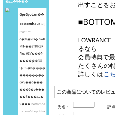
�ܥȥ�ϥ���
出すことを
GpsGyotan��
■BOTT
bottomhaus
@g
psgyotan
LOWRAN
ȯ�䳫�ϤǤ� GAR
MIN��STRIKER
るなら
Plus 9SV���Ρ
会員特典で最
����ܸ��˥塼
たくさんの
QZSS�б� ���
詳しくは
こ
�������͡�
GPS��õ���
���õ�ε���
この商品についてのレビ
��Ź���ܥȥ�
ϥ���
bottomha
氏名 :
評点 
us.com/shopdetai