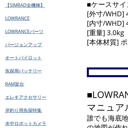
■ケースサイ
【SIMRAD全機種】
[外寸/WHD] 
LOWRANCE
[内寸/WHD] 
[重量] 3.0kg
LOWRANCEパーツ
[本体材質]
バージョンアップ
オートパイロット
魚探用バッテリー
RAM架台
■LOWR
エレキアクセサリー
マニュア
岸釣り用魚探特集
誰でも海底地
水中ロボットカメラ
の地図が作