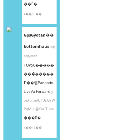
��󤫤�
4��13��
GpsGyotan��
bottomhaus
@g
psgyotan
TOP50�����
���ͤ�����
Ƥ��줿Panoptix
LiveVu Forward
y
outu.be/B13sQsW
PqMU
@YouTube
���󤫤�
4��13��