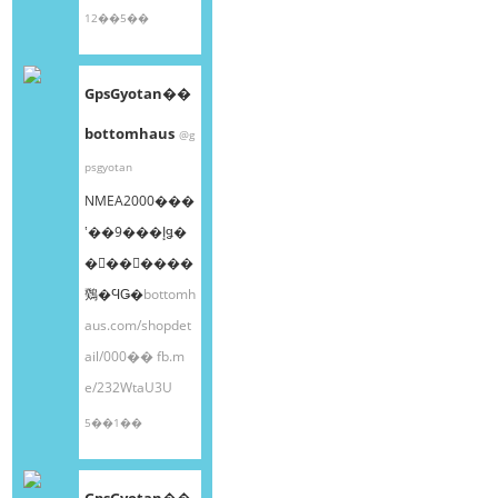
12��5��
GpsGyotan��
bottomhaus
@g
psgyotan
NMEA2000���
ʽ��9���إǥ�
�󥰥��󥵡����
䳫�ϤǤ�
bottomh
aus.com/shopdet
ail/000��
fb.m
e/232WtaU3U
5��1��
GpsGyotan��