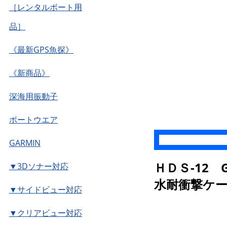
［レンタルボート用
品］
《最新GPS魚探》
《新商品》
深海用振動子
ボートウエア
GARMIN
ＨＤＳ-12 
▼3Dソナー対応
水耐衝撃ケ
▼サイドビュー対応
▼クリアビュー対応