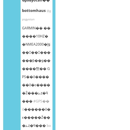
bottomhaus
@g
psgyotan
GARMIN�� ��
����10HZ�
�NMEA2000�إǥ
��󥰥��󥵡���
���ƥ��ǥ��
����㥹�� G
PS��õ����
��õ�ε����
�Ź���ܥȥ�ϥ
���
#GPS��
õ
������õ�
ε�����Ź��
�ܥȥ�ϥ���
bo