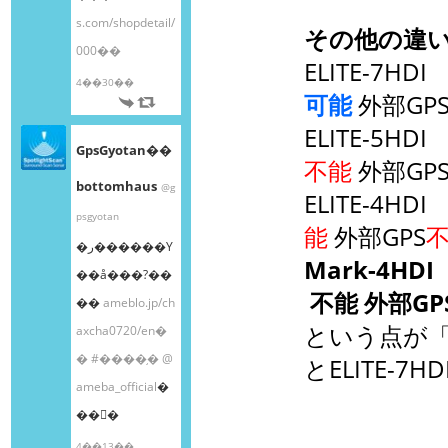
s.com/shopdetail/
その他の違い(N
000��
ELITE-7HD
4��30��
可能
外部GP
ELITE-5HD
GpsGyotan��
不能
外部GP
bottomhaus
@g
ELITE-4HD
psgyotan
能
外部GPS
�ر������Υ
Mark-4HDI
��å���?��
不能 外部GP
��
ameblo.jp/ch
という点が「Mar
axcha0720/en�
�
#����֥�
@
とELITE-
ameba_official
�
��󤫤�
4��13��