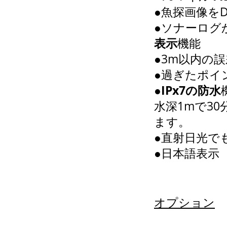
●魚探画像を
●ソナーログか
表示
機能
●3m以内の
●
過ぎたポイ
●
IPx7の防水
水深1mで3
ます。
●直射日光で
●日本語表示
オプション