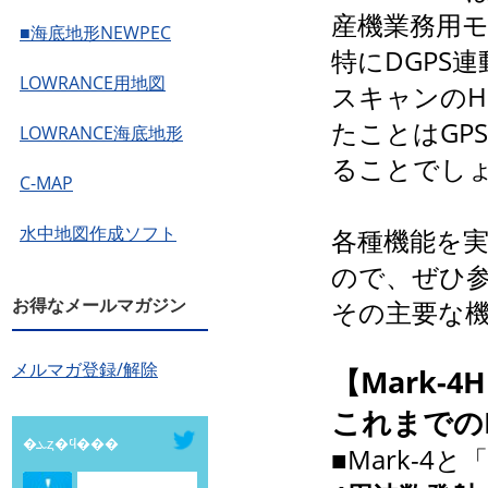
産機業務用
■海底地形NEWPEC
特にDGPS
LOWRANCE用地図
スキャンのH
たことはGP
LOWRANCE海底地形
ることでし
C-MAP
水中地図作成ソフト
各種機能を
ので、ぜひ
お得なメールマガジン
その主要な
メルマガ登録/解除
【Mark-4
これまでの
�ܥȥ�ϥ���
■Mark-4と