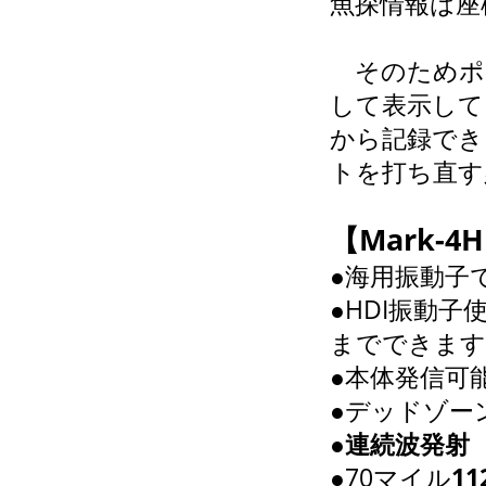
魚探情報は座
そのためポ
して表示して
から記録でき
トを打ち直す
【Mark-
●海用振動子
●HDI振動子
までできます
●本体発信可能周
●デッドゾー
●
連続波発射
●70マイル
1