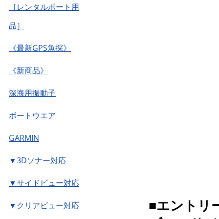
［レンタルボート用
品］
《最新GPS魚探》
《新商品》
深海用振動子
ボートウエア
GARMIN
▼3Dソナー対応
▼サイドビュー対応
■エントリ
▼クリアビュー対応