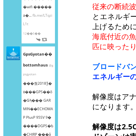
従来の断続
�wifi �����
とエネルギ
ä�...
fb.me/LTqzi
L1t
上げるため
12��5��
海底付近の魚
匹に映った
GpsGyotan��
ブロードバ
bottomhaus
@g
エネルギー
psgyotan
���줬2018ǯ�
٥���GPS��õ
解像度はアナ
�Ǥϡ��� GAR
になります
MIN��ECHOMA
P PlusP 95SV 9�
解像度は2.
����DGPS�ե
�CHIRP ���å