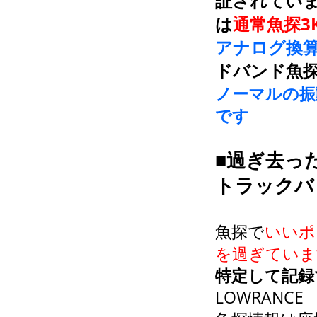
証されてい
は
通常魚探3
アナログ換算
ドバンド魚
ノーマルの振
です
■過ぎ去っ
トラックバ
魚探で
いいポ
を過ぎていま
特定して記録
LOWRANC