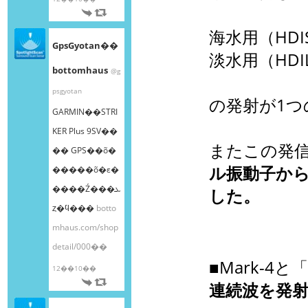
海水用（HDIS）
GpsGyotan��
淡水用（HDIL）
bottomhaus
@g
psgyotan
の発射が1つ
GARMIN��STRI
KER Plus 9SV��
またこの発
�� GPS��õ�
ル振動子か
�����õ�ε�
����Ź���ܥ
した。
ȥ�ϥ���
botto
mhaus.com/shop
detail/000��
■Mark-4と
12��10��
連続波を発