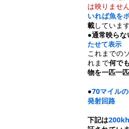
は映りませ
いれば魚を
載
していま
●
通常映らな
たせて表示
これまでの
れまで
何で
物を一匹一
●
70マイル
発射回路
下記は
200