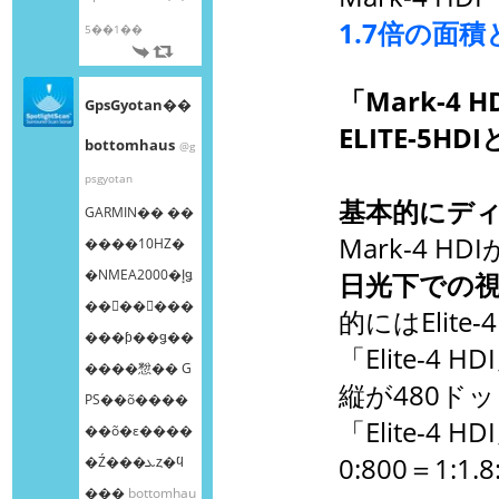
1.7倍の面
5��1��
「Mark-4 H
GpsGyotan��
ELITE-5HD
bottomhaus
@g
psgyotan
基本的にデ
GARMIN�� ��
Mark-4 HDI
����10HZ�
�NMEA2000�إǥ
日光下での
��󥰥��󥵡���
的にはElite
���ƥ��ǥ��
「Elite-4 
����㥹�� G
縦が480ド
PS��õ����
「Elite-4 H
��õ�ε����
0:800＝1:1.8
�Ź���ܥȥ�ϥ
���
bottomhau