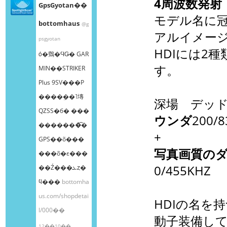
4周波数発射
GpsGyotan��
モデル名に冠
bottomhaus
@g
アルイメージ
psgyotan
HDIには2
ȯ�䳫�ϤǤ� GAR
す。
MIN��STRIKER
Plus 9SV���Ρ
����ܸ��˥塼
深場 デッ
QZSS�б� ���
ウンダ
200/8
�������͡�
+
GPS��õ���
写真画質の
���õ�ε���
0/455KHZ
��Ź���ܥȥ�
ϥ���
bottomha
us.com/shopdetai
HDIの名を
l/000��
動子装備し
12��10��