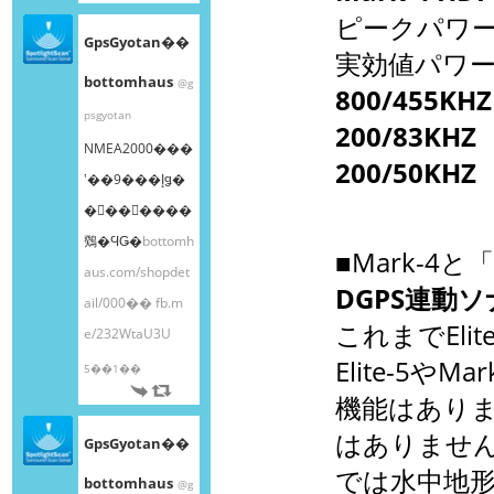
ピークパワ
GpsGyotan��
実効値パワ
bottomhaus
@g
800/455K
psgyotan
200/83KHZ
NMEA2000���
200/50KH
ʽ��9���إǥ�
�󥰥��󥵡����
䳫�ϤǤ�
bottomh
■Mark-4と
aus.com/shopdet
DGPS連動
ail/000��
fb.m
これまでEli
e/232WtaU3U
Elite-5や
5��1��
機能はありま
はありませ
GpsGyotan��
では水中地
bottomhaus
@g