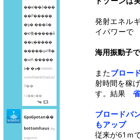
ドゾーンは実
��ѥͥ��õ���
��Ρ����ܸ�
発射エネルギ
�ǥ� ���å�
イパワーで
�ѥͥ롡�����å
��ɥ�����
海用振動子で
�����ɥӥ塼�
�wifi �����
ä� �ܡ�
twitter.
また
ブロー
com/i/web/status/
射時間を稼
9��
す。結果
12��5��
ブロードバ
GpsGyotan��
もアップ
bottomhaus
@g
従来が61ｍ
psgyotan