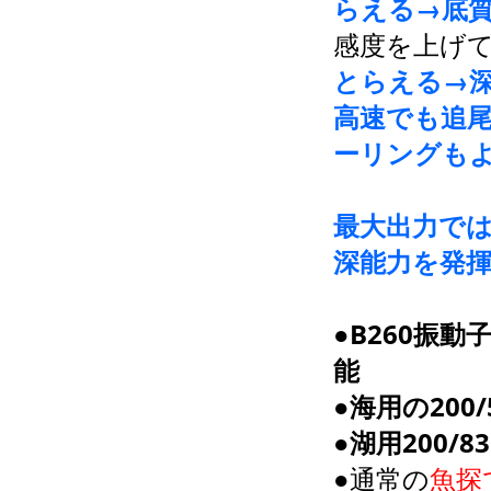
らえる→底
感度を上げ
とらえる→
高速でも追
ーリングも
最大出力では
深能力を発
●B260振動
能
●海用の200
●湖用200/
●通常の
魚探