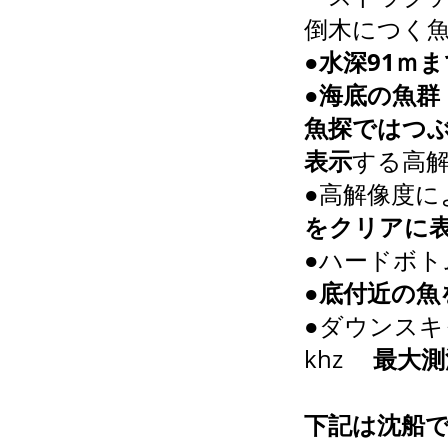
倒木につく
●
水深91ｍ
●
海底の魚群
魚探ではつ
表示
する高解像
●高解像度に
をクリアに
●ハードボ
●
底付近の魚
●ダウンスキャ
khz
最大測
下記は沈船