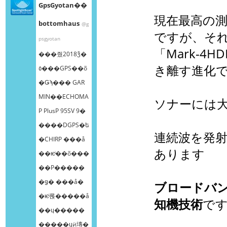
GpsGyotan��
現在最高の測
bottomhaus
@g
ですが、そ
psgyotan
「Mark-
���줬2018ǯ�
き離す進化
٥���GPS��õ
�Ǥϡ��� GAR
MIN��ECHOMA
ソナーには
P PlusP 95SV 9�
����DGPS�ե
連続波を発
�CHIRP ���å
あります
��ѥͥ��õ���
��Ρ����ܸ�
�ǥ� ���å�
ブロードバ
�ѥͥ롡�����å
知機技術
で
��ɥ�����
�����ɥӥ塼�