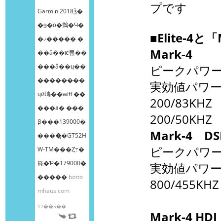
プです
Garmin 2018ǯ�
�ǥ�ȯ�䳫�Ϥ�
■Elite-4
�ޤ����� �
Mark-4
��å��ѥͥ롡��
���å��ɥ��
ピークパワー
��������
実効値パワー
ɥӥ塼��wifi ��
200/83KHZ
���ä� ���
200/50KH
β���139000�
Mark-4 DS
����̡�GT52H
ピークパワー
W-TM���Ȥ߹�
碌�Ƥ�179000�
実効値パワー
�����
botto
800/455K
mhaus.com
12��5��
Mark-4 HD