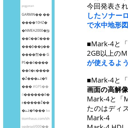
今回発表さ
psgyotan
したソナー
GARMIN�� ��
����10HZ�
で水中地形
�NMEA2000�إǥ
��󥰥��󥵡���
■Mark-4と
���ƥ��ǥ��
2GB以上の
����㥹�� G
が使えるよ
PS��õ����
��õ�ε����
■Mark-4と
�Ź���ܥȥ�ϥ
���
#GPS��
画面の高解
õ
������õ�
Mark-4と
ε�����Ź��
たのはディ
�ܥȥ�ϥ���
bo
Mark-4
ttomhaus.com/sh
Mark-4 
opdetail/000��