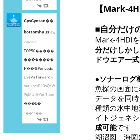
【Mark-
GpsGyotan��
■自分だけ
bottomhaus
@g
Mark-4
HDI
psgyotan
分だけしかし
TOP50�����
ドウエア一式
���ͤ�����
Ƥ��줿Panoptix
●ソナーログ
LiveVu Forward
y
outu.be/B13sQsW
魚探の画面に
PqMU
@YouTube
データを同時
���󤫤�
種類の水中
4��13��
イトジェネシ
成可能
です
湖沼図 海図