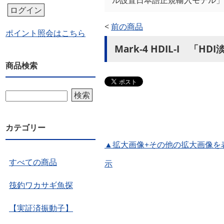
ル設置日本語正規輸入モデル」
ログイン
<
前の商品
ポイント照会はこちら
Mark-4 HDIL-I
商品検索
検索
カテゴリー
▲拡大画像+その他の拡大画像を
すべての商品
示
筏釣ワカサギ魚探
【実証済振動子】