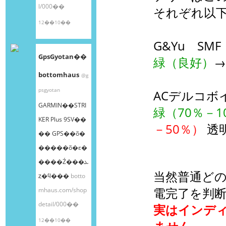
l/000��
それぞれ以
12��10��
G&Yu SM
GpsGyotan��
緑（良好）
→
bottomhaus
@g
psgyotan
ACデルコボ
GARMIN��STRI
緑（70％－1
KER Plus 9SV��
－50％）
透
�� GPS��õ�
�����õ�ε�
����Ź���ܥ
当然普通ど
ȥ�ϥ���
botto
電完了を判
mhaus.com/shop
detail/000��
実はインデ
12��10��