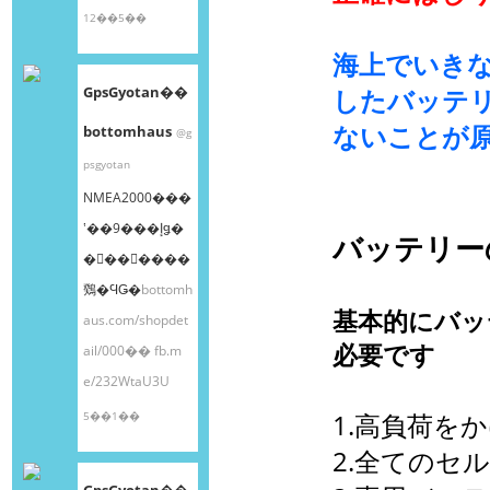
12��5��
海上でいき
GpsGyotan��
したバッテ
ないことが
bottomhaus
@g
psgyotan
NMEA2000���
ʽ��9���إǥ�
バッテリー
�󥰥��󥵡����
䳫�ϤǤ�
bottomh
基本的にバッ
aus.com/shopdet
必要です
ail/000��
fb.m
e/232WtaU3U
5��1��
1.高負荷を
2.全てのセ
GpsGyotan��