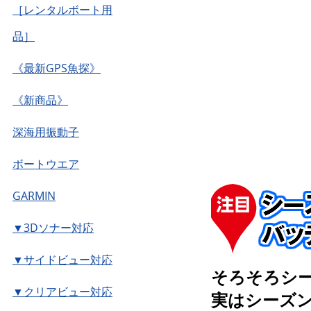
［レンタルボート用
品］
《最新GPS魚探》
《新商品》
深海用振動子
ボートウエア
GARMIN
▼3Dソナー対応
▼サイドビュー対応
そろそろシ
▼クリアビュー対応
実はシーズ