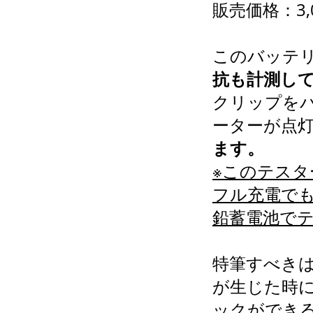
販売価格：3,
このバッテ
抗も計測し
クリップを
ーターが点
ます。
※このテス
フル充電で
鉛蓄電池で
特筆すべき
が生じた時
ックができ