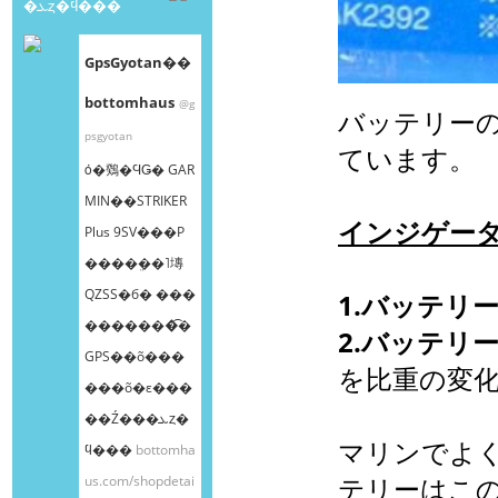
�ܥȥ�ϥ���
GpsGyotan��
bottomhaus
@g
バッテリー
psgyotan
ています。
ȯ�䳫�ϤǤ� GAR
MIN��STRIKER
インジゲー
Plus 9SV���Ρ
����ܸ��˥塼
QZSS�б� ���
1.バッテリ
�������͡�
2.バッテリ
GPS��õ���
を比重の変
���õ�ε���
��Ź���ܥȥ�
マリンでよ
ϥ���
bottomha
us.com/shopdetai
テリーはこの