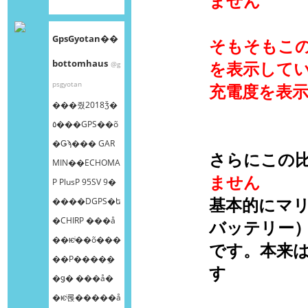
ません
GpsGyotan��
そもそもこ
bottomhaus
を表示して
@g
psgyotan
充電度を表
���줬2018ǯ�
٥���GPS��õ
�Ǥϡ��� GAR
さらにこの
MIN��ECHOMA
ません
P PlusP 95SV 9�
基本的にマ
����DGPS�ե
�CHIRP ���å
バッテリー
��ѥͥ��õ���
です。本来
��Ρ����ܸ�
す
�ǥ� ���å�
�ѥͥ롡�����å