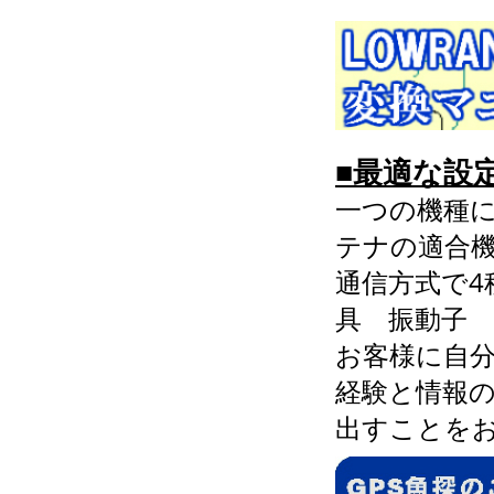
■最適な設
一つの機種に
テナの適合機
通信方式で4
具 振動子
お客様に自
経験と情報
出すことを