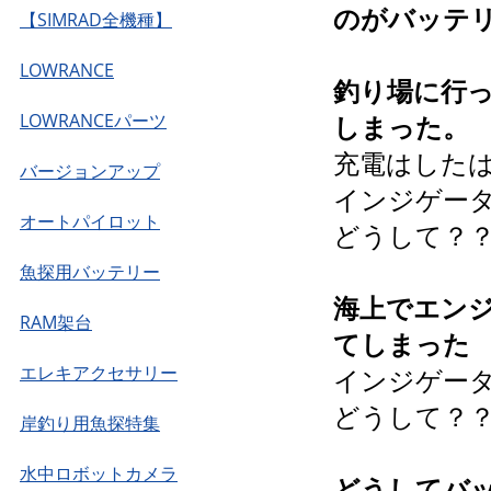
のがバッテ
【SIMRAD全機種】
LOWRANCE
釣り場に行
LOWRANCEパーツ
しまった。
充電はした
バージョンアップ
インジゲー
オートパイロット
どうして？
魚探用バッテリー
海上でエン
RAM架台
てしまった
エレキアクセサリー
インジゲー
どうして？
岸釣り用魚探特集
水中ロボットカメラ
どうしてバ