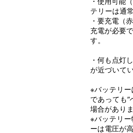
・使用可能
テリーは通
・要充電（
充電が必要
す。
・何も点灯
が近づいて
※バッテリ
であっても”
場合があり
※バッテリ
ーは電圧が