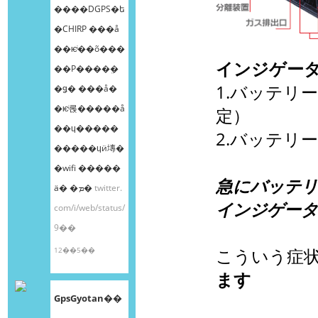
����DGPS�ե
�CHIRP ���å
��ѥͥ��õ���
インジゲー
��Ρ����ܸ�
1.バッテリ
�ǥ� ���å�
�ѥͥ롡�����å
定）
��ɥ�����
2.バッテリ
�����ɥӥ塼�
�wifi �����
急にバッテリ
ä� �ܡ�
twitter.
インジゲータ
com/i/web/status/
9��
12��5��
こういう症
ます
GpsGyotan��