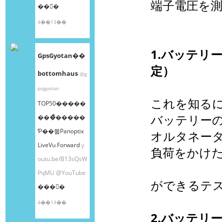
端子電圧を
��󤫤�
4��13��
1.バッテリ
GpsGyotan��
定）
bottomhaus
@g
psgyotan
これを知る
TOP50�����
バッテリー
���ͤ�����
Ƥ��줿Panoptix
オルタネータ
LiveVu Forward
y
負荷をかけ
outu.be/B13sQsW
PqMU
@YouTube
ができるテ
���󤫤�
4��13��
2.バッテリ