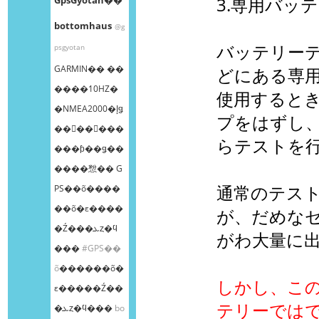
3.専用バッ
bottomhaus
@g
バッテリー
psgyotan
GARMIN�� ��
どにある専
����10HZ�
使用すると
�NMEA2000�إǥ
プをはずし
��󥰥��󥵡���
らテストを
���ƥ��ǥ��
����㥹�� G
通常のテス
PS��õ����
��õ�ε����
が、だめな
�Ź���ܥȥ�ϥ
がわ大量に
���
#GPS��
õ
������õ�
しかし、こ
ε�����Ź��
テリーでは
�ܥȥ�ϥ���
bo