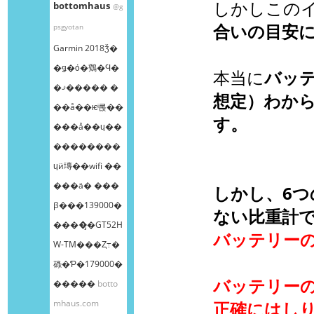
しかしこの
bottomhaus
@g
合いの目安
psgyotan
Garmin 2018ǯ�
�ǥ�ȯ�䳫�Ϥ�
本当に
バッ
�ޤ����� �
想定）わか
��å��ѥͥ롡��
す。
���å��ɥ��
��������
ɥӥ塼��wifi ��
���ä� ���
しかし、6
β���139000�
ない比重計
����̡�GT52H
バッテリー
W-TM���Ȥ߹�
碌�Ƥ�179000�
バッテリー
�����
botto
mhaus.com
正確にはし