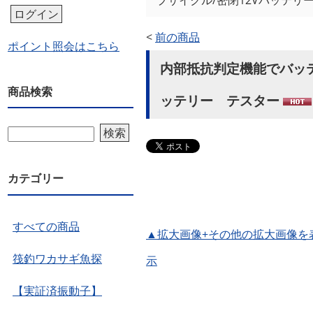
プサイクル/密閉12Vバッテリ
ログイン
<
前の商品
ポイント照会はこちら
内部抵抗判定機能でバッテ
商品検索
ッテリー テスター
検索
カテゴリー
すべての商品
▲拡大画像+その他の拡大画像を
筏釣ワカサギ魚探
示
【実証済振動子】