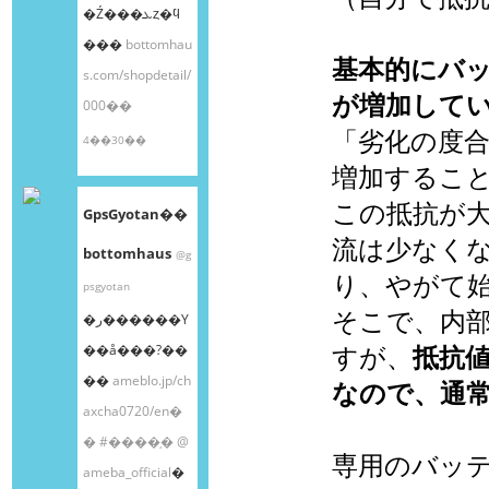
�Ź���ܥȥ�ϥ
���
bottomhau
基本的にバ
s.com/shopdetail/
が増加して
000��
「劣化の度
4��30��
増加するこ
この抵抗が
GpsGyotan��
流は少なく
bottomhaus
@g
り、やがて
psgyotan
そこで、内
�ر������Υ
すが、
抵抗
��å���?��
��
ameblo.jp/ch
なので、通
axcha0720/en�
�
#����֥�
@
専用のバッ
ameba_official
�