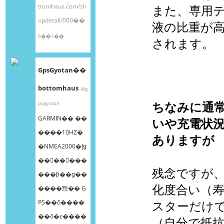
ttomhaus.com/sh
また、専用
opdetail/000��
液の比重が
5��1��
されます。
GpsGyotan��
bottomhaus
@g
ちなみに通
psgyotan
GARMIN�� ��
いや充電状
����10HZ�
ありますが
�NMEA2000�إǥ
��󥰥��󥵡���
残念ですが
���ƥ��ǥ��
化度合い（
����㥹�� G
PS��õ����
スターだけ
��õ�ε����
（自分で抵