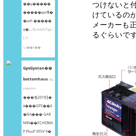
つけないと
��ɥ�����
�����ɥӥ塼�
けているの
�wifi �����
メーカーも
ä�...
fb.me/LTqzi
るぐらいで
L1t
12��5��
GpsGyotan��
bottomhaus
@g
psgyotan
���줬2018ǯ�
٥���GPS��õ
�Ǥϡ��� GAR
MIN��ECHOMA
P PlusP 95SV 9�