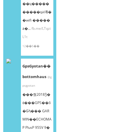
��ɥ�����
�����ɥӥ塼�
�wifi �����
ä�...
fb.me/LTqzi
L1t
12��5��
GpsGyotan��
bottomhaus
@g
psgyotan
���줬2018ǯ�
٥���GPS��õ
�Ǥϡ��� GAR
MIN��ECHOMA
P PlusP 95SV 9�