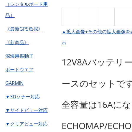
［レンタルボート用
品］
《最新GPS魚探》
▲拡大画像+その他の拡大画像を
《新商品》
示
深海用振動子
12V8Aバッテ
ボートウエア
ースのセットで
GARMIN
▼3Dソナー対応
全容量は16Aになり
▼サイドビュー対応
ECHOMAP/ECH
▼クリアビュー対応