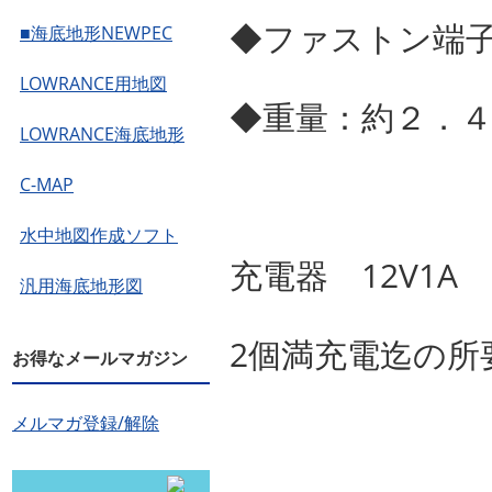
◆ファストン端
■海底地形NEWPEC
LOWRANCE用地図
◆重量：約２．４
LOWRANCE海底地形
C-MAP
水中地図作成ソフト
充電器 12V1
汎用海底地形図
2個満充電迄の所
お得なメールマガジン
メルマガ登録/解除