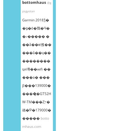
bottomhaus
@g
psgyotan
Garmin 2018ǯ�
�ǥ�ȯ�䳫�Ϥ�
�ޤ����� �
��å��ѥͥ롡��
���å��ɥ��
��������
ɥӥ塼��wifi ��
���ä� ���
β���139000�
����̡�GT52H
W-TM���Ȥ߹�
碌�Ƥ�179000�
�����
botto
mhaus.com