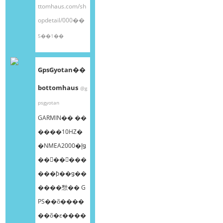
ttomhaus.com/sh
opdetail/000��
5��1��
GpsGyotan��
bottomhaus
@g
psgyotan
GARMIN�� ��
����10HZ�
�NMEA2000�إǥ
��󥰥��󥵡���
���ƥ��ǥ��
����㥹�� G
PS��õ����
��õ�ε����