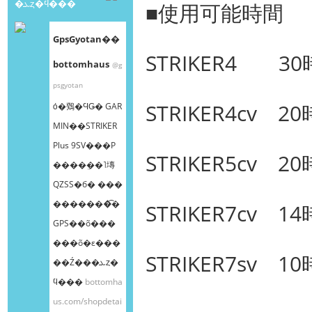
�ܥȥ�ϥ���
■使用可能時間
GpsGyotan��
STRIKER4 30
bottomhaus
@g
psgyotan
STRIKER4cv 2
ȯ�䳫�ϤǤ� GAR
MIN��STRIKER
Plus 9SV���Ρ
STRIKER5cv 2
����ܸ��˥塼
QZSS�б� ���
�������͡�
STRIKER7cv 1
GPS��õ���
���õ�ε���
STRIKER7sv 1
��Ź���ܥȥ�
ϥ���
bottomha
us.com/shopdetai