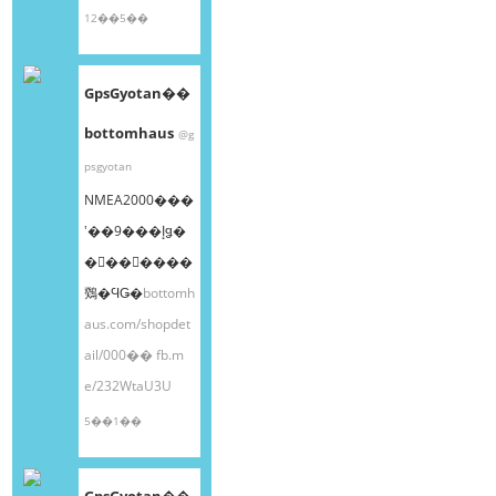
12��5��
GpsGyotan��
bottomhaus
@g
psgyotan
NMEA2000���
ʽ��9���إǥ�
�󥰥��󥵡����
䳫�ϤǤ�
bottomh
aus.com/shopdet
ail/000��
fb.m
e/232WtaU3U
5��1��
GpsGyotan��