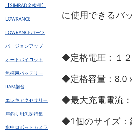
【SIMRAD全機種】
に使用できるバ
LOWRANCE
LOWRANCEパーツ
バージョンアップ
◆定格電圧：１
オートパイロット
魚探用バッテリー
◆定格容量：8.0
RAM架台
◆最大充電電流
エレキアクセサリー
岸釣り用魚探特集
◆1個のサイズ：
水中ロボットカメラ