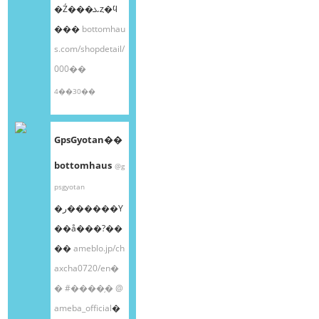
�Ź���ܥȥ�ϥ
���
bottomhau
s.com/shopdetail/
000��
4��30��
GpsGyotan��
bottomhaus
@g
psgyotan
�ر������Υ
��å���?��
��
ameblo.jp/ch
axcha0720/en�
�
#����֥�
@
ameba_official
�