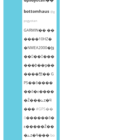
bottomhaus
@g
psgyotan
GARMIN�� ��
����10HZ�
�NMEA2000�إǥ
��󥰥��󥵡���
���ƥ��ǥ��
����㥹�� G
PS��õ����
��õ�ε����
�Ź���ܥȥ�ϥ
���
#GPS��
õ
������õ�
ε�����Ź��
�ܥȥ�ϥ���
bo