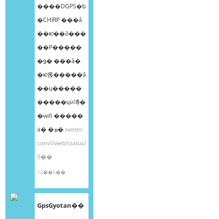
����DGPS�ե
�CHIRP ���å
��ѥͥ��õ���
��Ρ����ܸ�
�ǥ� ���å�
�ѥͥ롡�����å
��ɥ�����
�����ɥӥ塼�
�wifi �����
ä� �ܡ�
twitter.
com/i/web/status/
9��
12��5��
GpsGyotan��