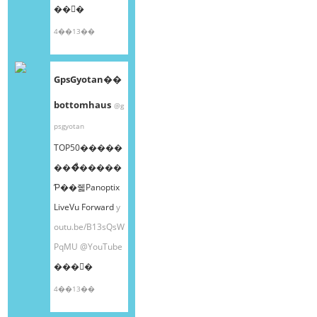
��󤫤�
4��13��
GpsGyotan��
bottomhaus
@g
psgyotan
TOP50�����
���ͤ�����
Ƥ��줿Panoptix
LiveVu Forward
y
outu.be/B13sQsW
PqMU
@YouTube
���󤫤�
4��13��