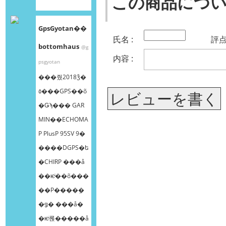
この商品につ
GpsGyotan��
氏名 :
評点 
bottomhaus
@g
内容 :
psgyotan
���줬2018ǯ�
٥���GPS��õ
レビューを書く
�Ǥϡ��� GAR
MIN��ECHOMA
P PlusP 95SV 9�
����DGPS�ե
�CHIRP ���å
��ѥͥ��õ���
��Ρ����ܸ�
�ǥ� ���å�
�ѥͥ롡�����å