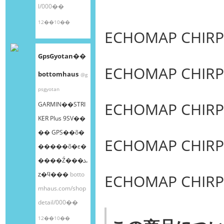
l/000��
12��10��
ECHOMAP CHIRP
GpsGyotan��
ECHOMAP CHIRP
bottomhaus
@g
psgyotan
ECHOMAP CHIRP
GARMIN��STRI
KER Plus 9SV��
�� GPS��õ�
ECHOMAP CHIRP
�����õ�ε�
����Ź���ܥ
ȥ�ϥ���
botto
ECHOMAP CHIR
mhaus.com/shop
detail/000��
12��10��