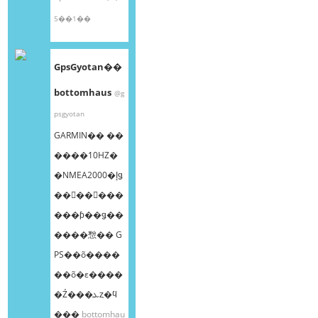
5��1��
GpsGyotan��
bottomhaus
@g
psgyotan
GARMIN�� ��
����10HZ�
�NMEA2000�إǥ
��󥰥��󥵡���
���ƥ��ǥ��
����㥹�� G
PS��õ����
��õ�ε����
�Ź���ܥȥ�ϥ
���
bottomhau