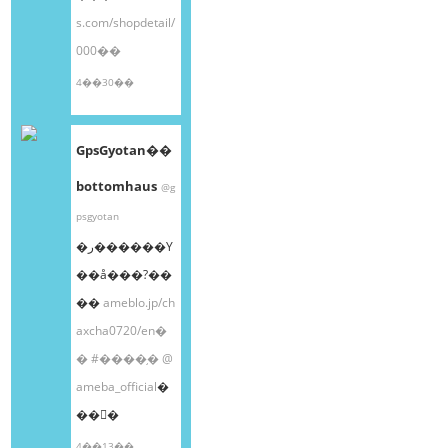
s.com/shopdetail/
000��
4��30��
GpsGyotan��
bottomhaus
@g
psgyotan
�ر������Υ
��å���?��
��
ameblo.jp/ch
axcha0720/en�
�
#����֥�
@
ameba_official
�
��󤫤�
4��13��