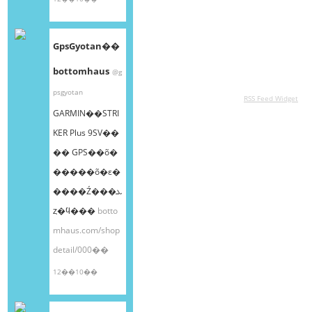
GpsGyotan��
bottomhaus
@g
psgyotan
RSS Feed Widget
GARMIN��STRI
KER Plus 9SV��
�� GPS��õ�
�����õ�ε�
����Ź���ܥ
ȥ�ϥ���
botto
mhaus.com/shop
detail/000��
12��10��