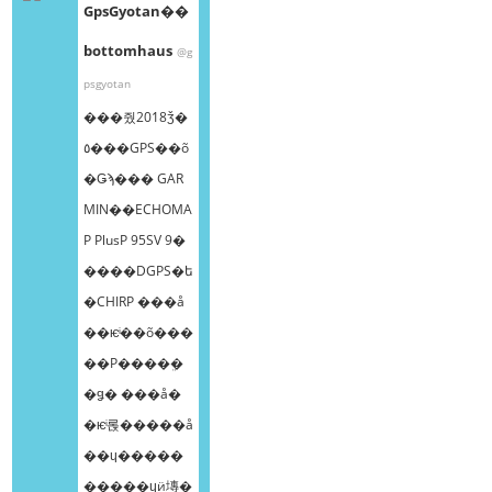
GpsGyotan��
bottomhaus
@g
psgyotan
���줬2018ǯ�
٥���GPS��õ
�Ǥϡ��� GAR
MIN��ECHOMA
P PlusP 95SV 9�
����DGPS�ե
�CHIRP ���å
��ѥͥ��õ���
��Ρ����ܸ�
�ǥ� ���å�
�ѥͥ롡�����å
��ɥ�����
�����ɥӥ塼�