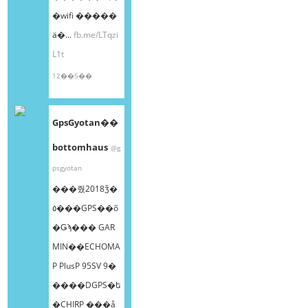
�wifi �����
ä�...
fb.me/LTqzi
L1t
12��5��
GpsGyotan��
bottomhaus
@g
psgyotan
���줬2018ǯ�
٥���GPS��õ
�Ǥϡ��� GAR
MIN��ECHOMA
P PlusP 95SV 9�
����DGPS�ե
�CHIRP ���å