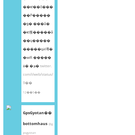
��ѥͥ��õ���
��Ρ����ܸ�
�ǥ� ���å�
�ѥͥ롡�����å
��ɥ�����
�����ɥӥ塼�
�wifi �����
ä� �ܡ�
twitter.
com/i/web/status/
9��
12��5��
GpsGyotan��
bottomhaus
@g
psgyotan