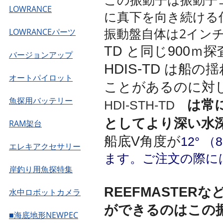
LOWRANCE
に真下を向き続ける
振動盤自体は2インチ
LOWRANCEパーツ
TD と同じ900ｍ
バージョンアップ
HDIS-TD
は船の揺
オートパイロット
ことがあるのに対
魚探用バッテリー
は常
HDI-STH-TD
としてより深い水
RAM架台
船底V角度が
12° 
エレキアクセサリー
ます。ご注文の際に
岸釣り用魚探特集
REEFMASTE
水中ロボットカメラ
ができるのはこの
■海底地形NEWPEC