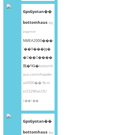
GpsGyotan��
bottomhaus
@g
psgyotan
NMEA2000���
ʽ��9���إǥ�
�󥰥��󥵡����
䳫�ϤǤ�
bottomh
aus.com/shopdet
ail/000��
fb.m
e/232WtaU3U
5��1��
GpsGyotan��
bottomhaus
@g