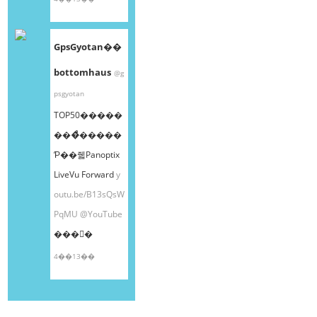
GpsGyotan��
bottomhaus
@g
psgyotan
TOP50�����
���ͤ�����
Ƥ��줿Panoptix
LiveVu Forward
y
outu.be/B13sQsW
PqMU
@YouTube
���󤫤�
4��13��