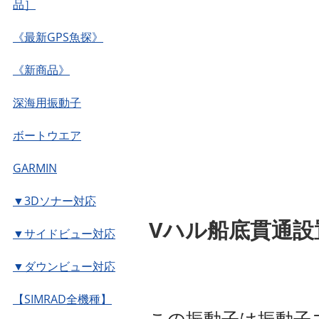
品］
《最新GPS魚探》
《新商品》
深海用振動子
ボートウエア
GARMIN
▼3Dソナー対応
Vハル船底貫通設置
▼サイドビュー対応
▼ダウンビュー対応
【SIMRAD全機種】
この振動子は振動子