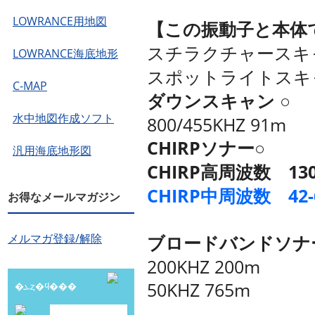
LOWRANCE用地図
【この振動子と本体
スチラクチャースキ
LOWRANCE海底地形
スポットライトスキ
C-MAP
ダウンスキャン ○
水中地図作成ソフト
800/455KHZ 91m
CHIRPソナー○
汎用海底地形図
CHIRP高周波数 130
CHIRP中周波数 42
お得なメールマガジン
メルマガ登録/解除
ブロードバンドソナ
200KHZ 200m
50KHZ 765m
�ܥȥ�ϥ���