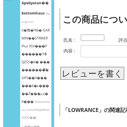
GpsGyotan��
bottomhaus
@g
この商品につ
psgyotan
ȯ�䳫�ϤǤ� GAR
MIN��STRIKER
氏名 :
評点 
Plus 9SV���Ρ
内容 :
����ܸ��˥塼
QZSS�б� ���
�������͡�
レビューを書く
GPS��õ���
���õ�ε���
��Ź���ܥȥ�
ϥ���
bottomha
「LOWRANCE」の関連記
us.com/shopdetai
l/000��
12��10��