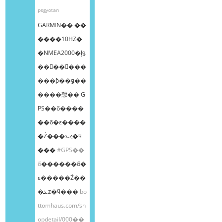
psgyotan
GARMIN�� ��
����10HZ�
�NMEA2000�إǥ
��󥰥��󥵡���
���ƥ��ǥ��
����㥹�� G
PS��õ����
��õ�ε����
�Ź���ܥȥ�ϥ
���
#GPS��
õ
������õ�
ε�����Ź��
�ܥȥ�ϥ���
bo
ttomhaus.com/sh
opdetail/000��