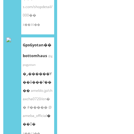
s.com/shopdetail/
000��
4��30��
GpsGyotan��
bottomhaus
@g
psgyotan
�ر������Υ
��å���?��
��
ameblo.jp/ch
axcha0720/en�
�
#����֥�
@
ameba_official
�
��󤫤�
4��13��