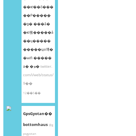
��ѥͥ��õ���
��Ρ����ܸ�
�ǥ� ���å�
�ѥͥ롡�����å
��ɥ�����
�����ɥӥ塼�
�wifi �����
ä� �ܡ�
twitter.
com/i/web/status/
9��
12��5��
GpsGyotan��
bottomhaus
@g
psgyotan