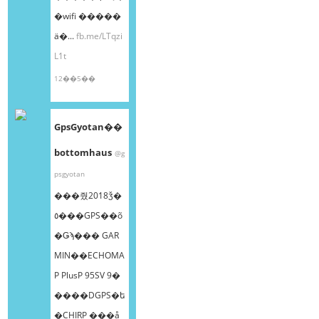
�wifi �����
ä�...
fb.me/LTqzi
L1t
12��5��
GpsGyotan��
bottomhaus
@g
psgyotan
���줬2018ǯ�
٥���GPS��õ
�Ǥϡ��� GAR
MIN��ECHOMA
P PlusP 95SV 9�
����DGPS�ե
�CHIRP ���å