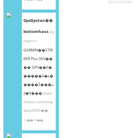
RSS Feed Widget
GpsGyotan��
bottomhaus
@g
psgyotan
GARMIN��STRI
KER Plus 9SV��
�� GPS��õ�
�����õ�ε�
����Ź���ܥ
ȥ�ϥ���
botto
mhaus.com/shop
detail/000��
12��10��