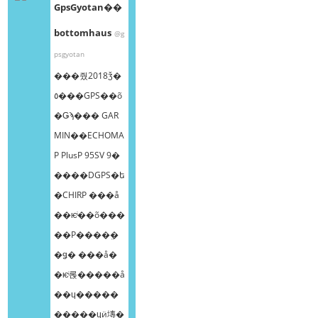
GpsGyotan��
bottomhaus
@g
psgyotan
���줬2018ǯ�
٥���GPS��õ
�Ǥϡ��� GAR
MIN��ECHOMA
P PlusP 95SV 9�
����DGPS�ե
�CHIRP ���å
��ѥͥ��õ���
��Ρ����ܸ�
�ǥ� ���å�
�ѥͥ롡�����å
��ɥ�����
�����ɥӥ塼�