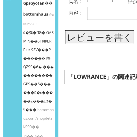
氏名 :
評点 
GpsGyotan��
内容 :
bottomhaus
@g
psgyotan
ȯ�䳫�ϤǤ� GAR
レビューを書く
MIN��STRIKER
Plus 9SV���Ρ
����ܸ��˥塼
QZSS�б� ���
「LOWRANCE」の関連記
�������͡�
GPS��õ���
���õ�ε���
��Ź���ܥȥ�
ϥ���
bottomha
us.com/shopdetai
l/000��
12��10��