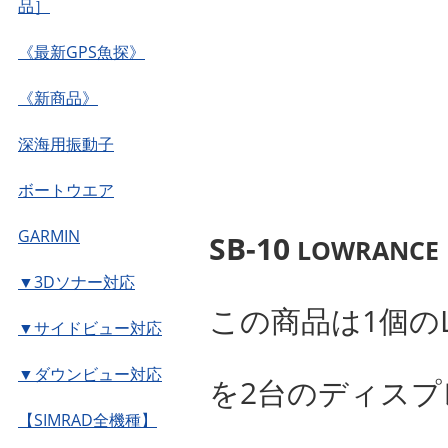
品］
《最新GPS魚探》
《新商品》
深海用振動子
ボートウエア
GARMIN
SB-10
LOWRANC
▼3Dソナー対応
この商品は1個のL
▼サイドビュー対応
▼ダウンビュー対応
を2台のディス
【SIMRAD全機種】