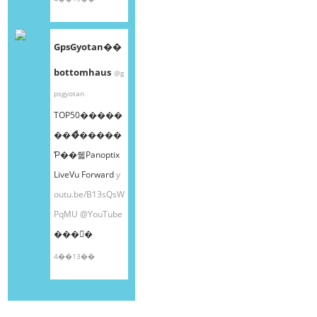
GpsGyotan��
bottomhaus
@g
psgyotan
TOP50�����
���ͤ�����
Ƥ��줿Panoptix
LiveVu Forward
y
outu.be/B13sQsW
PqMU
@YouTube
���󤫤�
4��13��