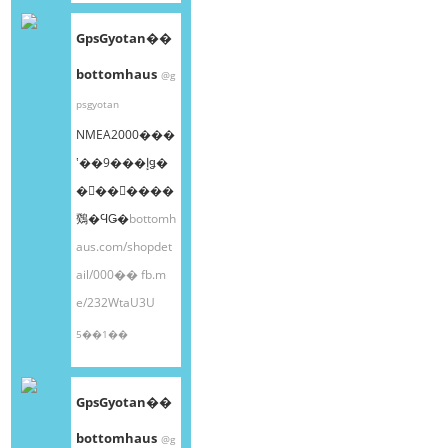
GpsGyotan��
bottomhaus
@g
psgyotan
NMEA2000���
ʽ��9���إǥ�
�󥰥��󥵡����
䳫�ϤǤ�
bottomh
aus.com/shopdet
ail/000��
fb.m
e/232WtaU3U
5��1��
GpsGyotan��
bottomhaus
@g