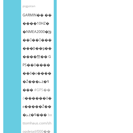
psgyotan
GARMIN�� ��
����10HZ�
�NMEA2000�إǥ
��󥰥��󥵡���
���ƥ��ǥ��
����㥹�� G
PS��õ����
��õ�ε����
�Ź���ܥȥ�ϥ
���
#GPS��
õ
������õ�
ε�����Ź��
�ܥȥ�ϥ���
bo
ttomhaus.com/sh
opdetail/000��