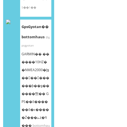
5��1��
GpsGyotan��
bottomhaus
@g
psgyotan
GARMIN�� ��
����10HZ�
�NMEA2000�إǥ
��󥰥��󥵡���
���ƥ��ǥ��
����㥹�� G
PS��õ����
��õ�ε����
�Ź���ܥȥ�ϥ
���
bottomhau