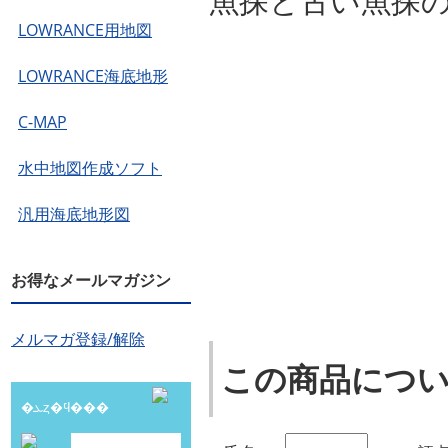
魚探と古い魚探
LOWRANCE用地図
LOWRANCE海底地形
C-MAP
水中地図作成ソフト
汎用海底地形図
お得なメールマガジン
メルマガ登録/解除
この商品につ
�ܥȥ�ϥ���