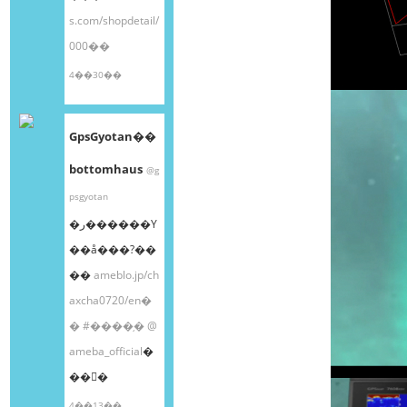
s.com/shopdetail/
000��
4��30��
GpsGyotan��
bottomhaus
@g
psgyotan
�ر������Υ
��å���?��
��
ameblo.jp/ch
axcha0720/en�
�
#����֥�
@
ameba_official
�
��󤫤�
4��13��