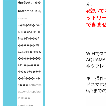
GpsGyotan��
ん。
※空いて
bottomhaus
@g
ットワ
psgyotan
できま
ȯ�䳫�ϤǤ� GAR
MIN��STRIKER
Plus 9SV���Ρ
����ܸ��˥塼
QZSS�б� ���
WIFI
�������͡�
AQUAMA
やタブレ
GPS��õ���
���õ�ε���
キー操作モ
��Ź���ܥȥ�
ドスマホ
ϥ���
bottomha
6台まで
us.com/shopdetai
l/000��
12��10��