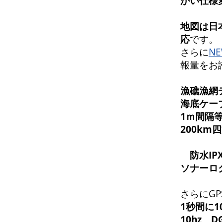
かい仕様
地
図は日
応
です。
さらに
NE
報量をお
漁礁漁網
海底ケー
1ｍ間隔
200k
防水IP
ソナーロ
さらにGP
1秒間に
10hz 