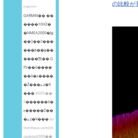
の比較が
psgyotan
GARMIN�� ��
����10HZ�
�NMEA2000�إǥ
��󥰥��󥵡���
���ƥ��ǥ��
����㥹�� G
PS��õ����
��õ�ε����
�Ź���ܥȥ�ϥ
���
#GPS��
õ
������õ�
ε�����Ź��
�ܥȥ�ϥ���
bo
ttomhaus.com/sh
opdetail/000��