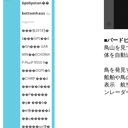
GpsGyotan��
bottomhaus
@g
psgyotan
���줬2018ǯ�
٥���GPS��õ
■バード
鳥山を見
�Ǥϡ��� GAR
体を自動
MIN��ECHOMA
P PlusP 95SV 9�
鳥を発見
����DGPS�ե
船舶や鳥
�CHIRP ���å
表示 航
��ѥͥ��õ���
ンレーダ
��Ρ����ܸ�
�ǥ� ���å�
�ѥͥ롡�����å
��ɥ�����
�����ɥӥ塼�