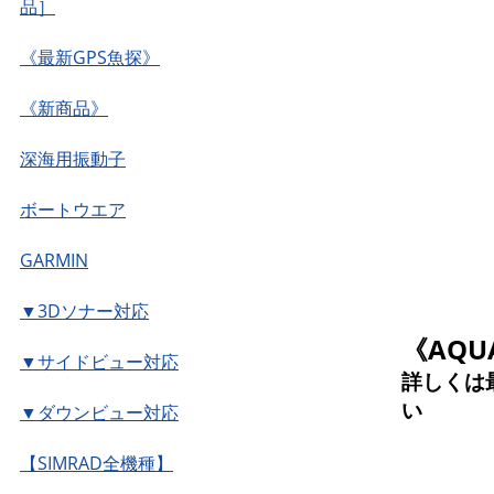
品］
《最新GPS魚探》
《新商品》
深海用振動子
ボートウエア
GARMIN
▼3Dソナー対応
《AQ
▼サイドビュー対応
詳しくは
い
▼ダウンビュー対応
【SIMRAD全機種】