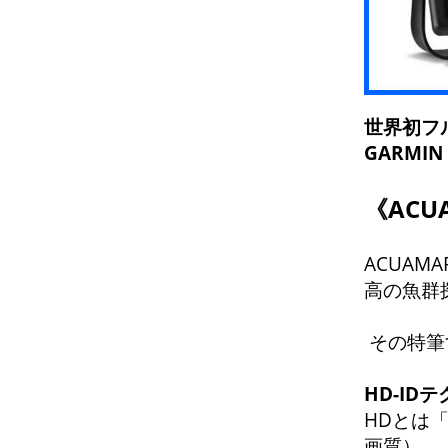
世界初フル
GARMI
《AC
ACUAM
高の魚群
その特筆
HD-I
HDとは「H
画質）