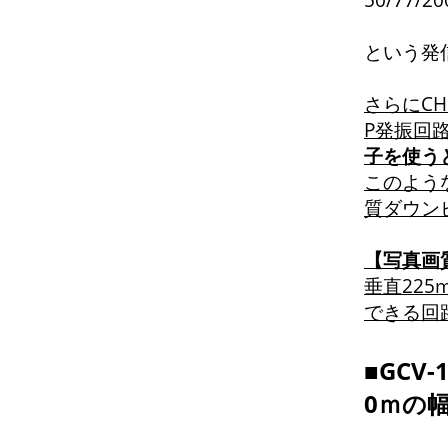
50/77/
という発
さらにCH
P発振回路
子を使うと
このよう
質ダウン
【写真画
垂直225
できる回
■GCV
0ｍの