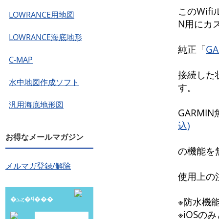
このWif
LOWRANCE用地図
N用にカ
LOWRANCE海底地形
純正「
G
C-MAP
接続した
水中地図作成ソフト
す。
汎用海底地形図
GARMI
込)
お得なメールマガジン
の機能を
メルマガ登録/解除
使用上の
�ܥȥ�ϥ���
※防水機
※iOSの