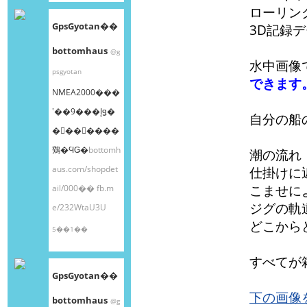
ローリン
GpsGyotan��
3D記録
bottomhaus
@g
水中画像
psgyotan
できます
NMEA2000���
ʽ��9���إǥ�
自分の船
�󥰥��󥵡����
䳫�ϤǤ�
bottomh
潮の流れ
aus.com/shopdet
仕掛けに
こませに
ail/000��
fb.m
ジグの軌
e/232WtaU3U
どこから
5��1��
すべてが
GpsGyotan��
下の画像
bottomhaus
@g