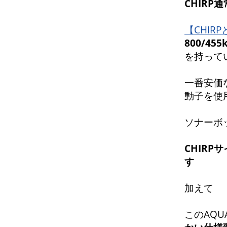
CHIR
【CHIR
800/45
を持って
一番安価な
動子を
ソナーボッ
CHIRP
す
加えて
このAQU