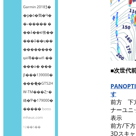
Garmin 2018ǯ�
�ǥ�ȯ�䳫�Ϥ�
�ޤ����� �
��å��ѥͥ롡��
���å��ɥ��
��������
ɥӥ塼��wifi ��
���ä� ���
■次世代
β���139000�
����̡�GT52H
PANO
W-TM���Ȥ߹�
す
碌�Ƥ�179000�
前方 下
ナーユニ
�����
botto
表示
mhaus.com
前方/下
12��5��
3Dスキ