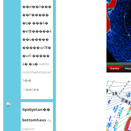
��ѥͥ��õ���
��Ρ����ܸ�
�ǥ� ���å�
�ѥͥ롡�����å
��ɥ�����
�����ɥӥ塼�
�wifi �����
ä� �ܡ�
twitter.
com/i/web/status/
9��
12��5��
GpsGyotan��
bottomhaus
@g
psgyotan