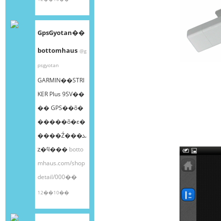
GpsGyotan��
bottomhaus
@g
psgyotan
GARMIN��STRI
KER Plus 9SV��
�� GPS��õ�
�����õ�ε�
����Ź���ܥ
ȥ�ϥ���
botto
mhaus.com/shop
detail/000��
12��10��