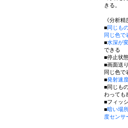
きる。
《分析精
■
同じも
同じ色で
■
水深が変
できる
■停止状
■画面送
同じ色で
■
発射速
■同じも
わっても
■フィッ
■
暗い場
度センサ