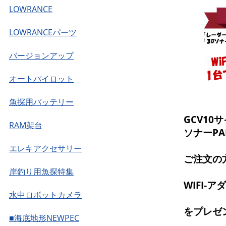
LOWRANCE
LOWRANCEパーツ
バージョンアップ
オートパイロット
魚探用バッテリー
GCV1
RAM架台
ソナーPAN
エレキアクセサリー
ご注文の
岸釣り用魚探特集
WIFI-ア
水中ロボットカメラ
をプレゼ
■海底地形NEWPEC