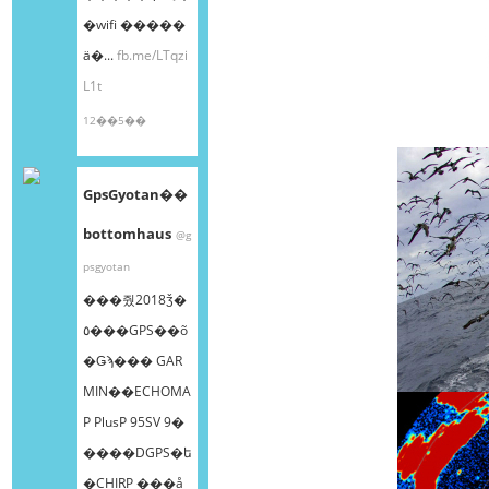
�wifi �����
ä�...
fb.me/LTqzi
L1t
12��5��
GpsGyotan��
bottomhaus
@g
psgyotan
���줬2018ǯ�
٥���GPS��õ
�Ǥϡ��� GAR
MIN��ECHOMA
P PlusP 95SV 9�
����DGPS�ե
�CHIRP ���å