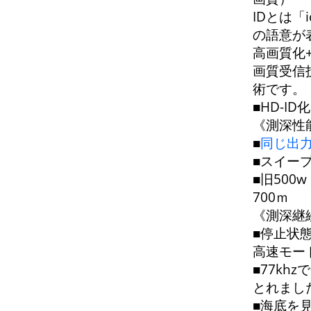
IDとは「i
の語意が
高画質化
画質受信
術です。
■HD-I
《測深性
■
同じ出力
■スイー
■旧500w
700ｍ
《測深継
■停止状
高速モー
■77kh
とれまし
■海底を