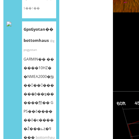
5��1��
GpsGyotan��
bottomhaus
@g
psgyotan
GARMIN�� ��
����10HZ�
�NMEA2000�إǥ
��󥰥��󥵡���
���ƥ��ǥ��
����㥹�� G
PS��õ����
��õ�ε����
�Ź���ܥȥ�ϥ
���
bottomhau