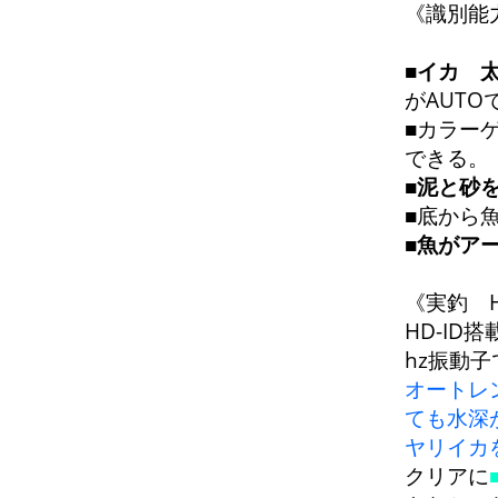
《識別能
■
イカ 
がAUTO
■カラー
できる。
■
泥と砂
■底から
■
魚がア
《実釣 H
HD-ID搭
hz振動
オートレ
ても水深
ヤリイカ
クリアに