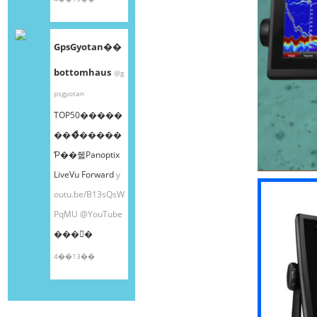
GpsGyotan��
bottomhaus
@g
psgyotan
TOP50�����
���ͤ�����
Ƥ��줿Panoptix
LiveVu Forward
y
outu.be/B13sQsW
PqMU
@YouTube
���󤫤�
4��13��