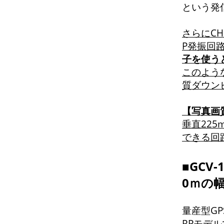
という発
さらにCH
P発振回路
子を使うと
このよう
質ダウン
【写真画
垂直225
できる回
■GCV
0ｍの
量産型G
RPモデ