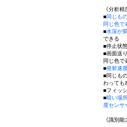
《分析精
■
同じも
同じ色で
■
水深が変
できる
■停止状
■画面送
同じ色で
■
発射速
■同じも
わっても
■フィッ
■
暗い場
度センサ
《識別能