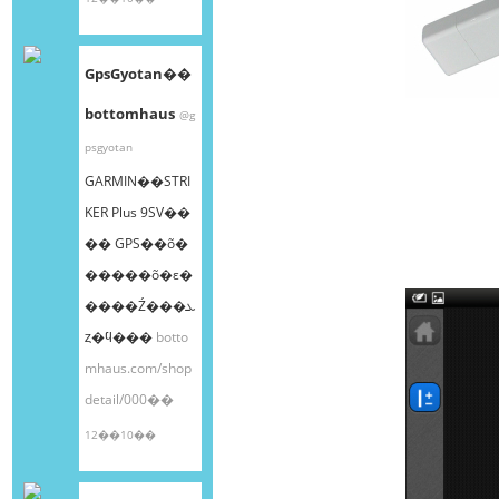
GpsGyotan��
bottomhaus
@g
psgyotan
GARMIN��STRI
KER Plus 9SV��
�� GPS��õ�
�����õ�ε�
����Ź���ܥ
ȥ�ϥ���
botto
mhaus.com/shop
detail/000��
12��10��