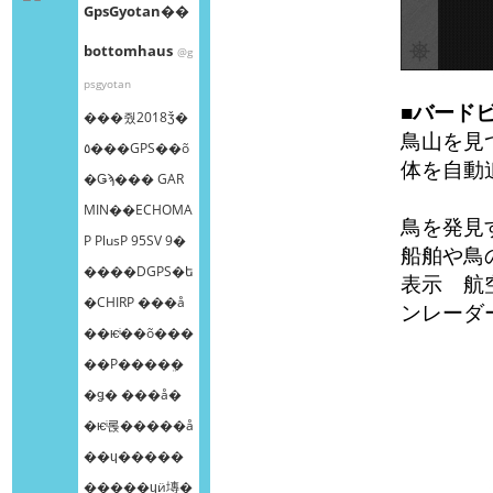
GpsGyotan��
bottomhaus
@g
psgyotan
■バード
���줬2018ǯ�
鳥山を見
٥���GPS��õ
体を自動
�Ǥϡ��� GAR
MIN��ECHOMA
鳥を発見
P PlusP 95SV 9�
船舶や鳥
����DGPS�ե
表示 航
�CHIRP ���å
ンレーダ
��ѥͥ��õ���
��Ρ����ܸ�
�ǥ� ���å�
�ѥͥ롡�����å
��ɥ�����
�����ɥӥ塼�