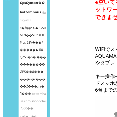
※空いて
GpsGyotan��
ットワ
bottomhaus
@g
できま
psgyotan
ȯ�䳫�ϤǤ� GAR
MIN��STRIKER
Plus 9SV���Ρ
WIFI
����ܸ��˥塼
AQUAMA
QZSS�б� ���
やタブレ
�������͡�
GPS��õ���
キー操作モ
���õ�ε���
ドスマホ
��Ź���ܥȥ�
6台まで
ϥ���
bottomha
us.com/shopdetai
l/000��
12��10��