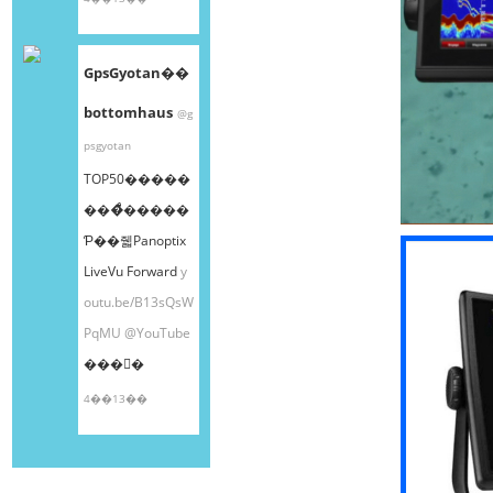
GpsGyotan��
bottomhaus
@g
psgyotan
TOP50�����
���ͤ�����
Ƥ��줿Panoptix
LiveVu Forward
y
outu.be/B13sQsW
PqMU
@YouTube
���󤫤�
4��13��