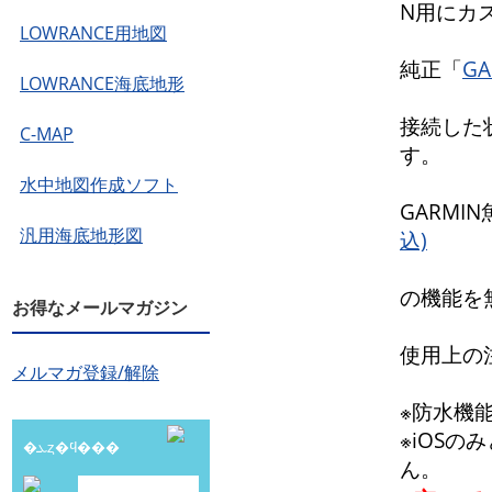
N用にカ
LOWRANCE用地図
純正「
G
LOWRANCE海底地形
接続した
C-MAP
す。
水中地図作成ソフト
GARMI
汎用海底地形図
込)
の機能を
お得なメールマガジン
使用上の
メルマガ登録/解除
※防水機
※iOSの
�ܥȥ�ϥ���
ん。