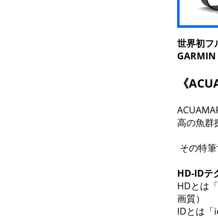
世界初フル
GARMI
《AC
ACUAM
高の魚群
その特筆
HD-I
HDとは「H
画質）
IDとは「i