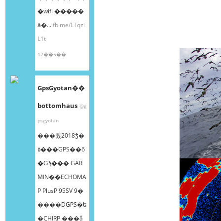
�wifi �����
ä�...
fb.me/LTqzi
L1t
12��5��
GpsGyotan��
bottomhaus
@g
psgyotan
���줬2018ǯ�
٥���GPS��õ
�Ǥϡ��� GAR
MIN��ECHOMA
P PlusP 95SV 9�
����DGPS�ե
�CHIRP ���å