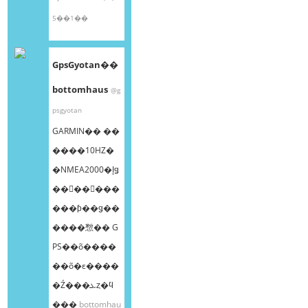
5��1��
GpsGyotan��
bottomhaus
@g
psgyotan
GARMIN�� ��
����10HZ�
�NMEA2000�إǥ
��󥰥��󥵡���
���ƥ��ǥ��
����㥹�� G
PS��õ����
��õ�ε����
�Ź���ܥȥ�ϥ
���
bottomhau