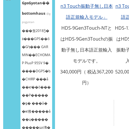
GpsGyotan��
n3 Touch振動子無し日本
n3 
bottomhaus
@g
語正規輸入モデル」
語
psgyotan
HDS-9Gen3Touch-NTと
HDS-1
���줬2018ǯ�
はHDS-9Gen3Touchの振
はHDS
٥���GPS��õ
�Ǥϡ��� GAR
動子無し日本語正規輸入
振動
MIN��ECHOMA
モデルです。
P PlusP 95SV 9�
����DGPS�ե
340,000円（ 税込367,200
520,0
�CHIRP ���å
円）
��ѥͥ��õ���
��Ρ����ܸ�
�ǥ� ���å�
�ѥͥ롡�����å
��ɥ�����
�����ɥӥ塼�