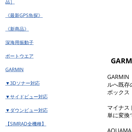
品］
《最新GPS魚探》
《新商品》
深海用振動子
ボートウエア
GAR
GARMIN
GARMI
▼3Dソナー対応
ルへ既存
ボックス
▼サイドビュー対応
マイナス
▼ダウンビュー対応
単に変換
【SIMRAD全機種】
AQUAM