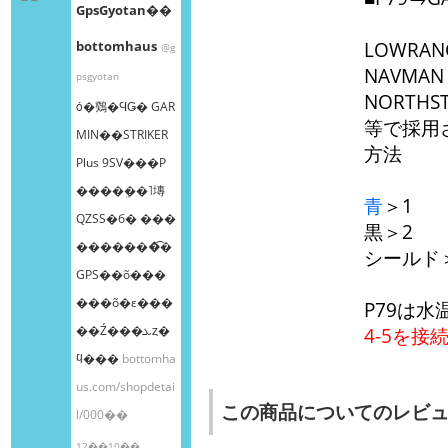
GpsGyotan��
bottomhaus
LOWRAN
@g
NAVMAN
psgyotan
NORTHS
ȯ�䳫�ϤǤ� GAR
等で採用
MIN��STRIKER
方法
Plus 9SV���Ρ
����ܸ��˥塼
青
＞1
QZSS�б� ���
黒＞2
�������͡�
シールド
GPS��õ���
���õ�ε���
P79は
��Ź���ܥȥ�
4-5を接
ϥ���
bottomha
us.com/shopdetai
この商品についてのレビ
l/000��
12��10��