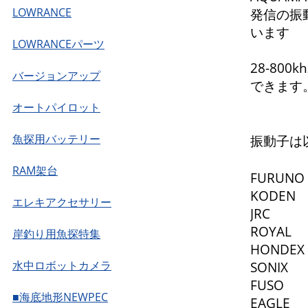
LOWRANCE
発信の振
います
LOWRANCEパーツ
28-80
バージョンアップ
できます
オートパイロット
魚探用バッテリー
振動子は
RAM架台
FURUNO
KODEN
エレキアクセサリー
JRC
ROYAL
岸釣り用魚探特集
HONDEX
水中ロボットカメラ
SONIX
FUSO
■海底地形NEWPEC
EAGLE