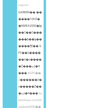
psgyotan
GARMIN�� ��
����10HZ�
�NMEA2000�إǥ
��󥰥��󥵡���
���ƥ��ǥ��
����㥹�� G
PS��õ����
��õ�ε����
�Ź���ܥȥ�ϥ
���
#GPS��
õ
������õ�
ε�����Ź��
�ܥȥ�ϥ���
bo
ttomhaus.com/sh
opdetail/000��