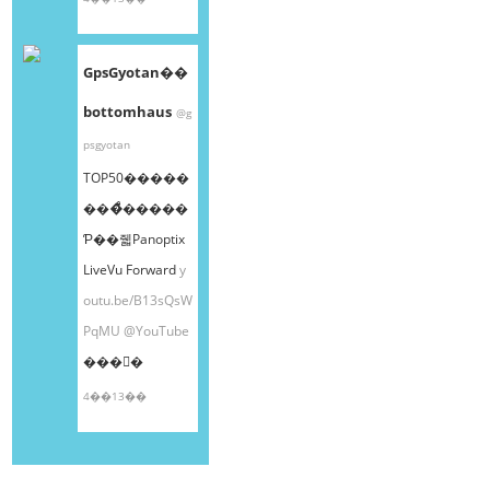
GpsGyotan��
bottomhaus
@g
psgyotan
TOP50�����
���ͤ�����
Ƥ��줿Panoptix
LiveVu Forward
y
outu.be/B13sQsW
PqMU
@YouTube
���󤫤�
4��13��