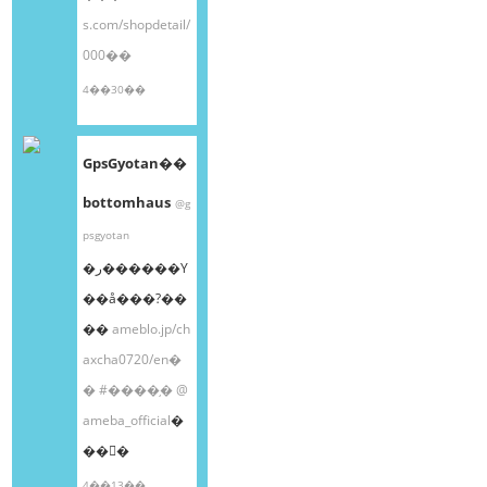
s.com/shopdetail/
000��
4��30��
GpsGyotan��
bottomhaus
@g
psgyotan
�ر������Υ
��å���?��
��
ameblo.jp/ch
axcha0720/en�
�
#����֥�
@
ameba_official
�
��󤫤�
4��13��