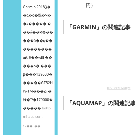
円）
Garmin 2018ǯ�
�ǥ�ȯ�䳫�Ϥ�
�ޤ����� �
「GARMIN」の関連記事
��å��ѥͥ롡��
���å��ɥ��
��������
ɥӥ塼��wifi ��
���ä� ���
β���139000�
����̡�GT52H
RSS Feed Widget
W-TM���Ȥ߹�
碌�Ƥ�179000�
「AQUAMAP」の関連記
�����
botto
mhaus.com
12��5��