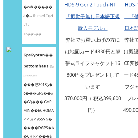
HDS-9 Gen2 Touch-NT
HDS-1
�wifi �����
ä�...
fb.me/LTqzi
「振動子無し日本語正規
「他
L1t
輸入モデル」
日本
12��5��
弊社でお買い上げの方に
弊社
は地図カード4830円と膨
は既設
GpsGyotan��
張式ライフジャケット16
CE変
bottomhaus
@g
800円をプレゼントして
ード4
psgyotan
���줬2018ǯ�
います
フジャ
٥���GPS��õ
370,000円（ 税込399,600
プレ
�Ǥϡ��� GAR
円）
490,0
MIN��ECHOMA
P PlusP 95SV 9�
����DGPS�ե
�CHIRP ���å