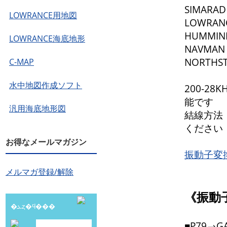
SIMARAD
LOWRANCE用地図
LOWRAN
HUMMIN
LOWRANCE海底地形
NAVMAN
NORTHS
C-MAP
水中地図作成ソフト
200-2
能です
汎用海底地形図
結線方法
ください
お得なメールマガジン
振動子変
メルマガ登録/解除
《振動
�ܥȥ�ϥ���
■P79→G