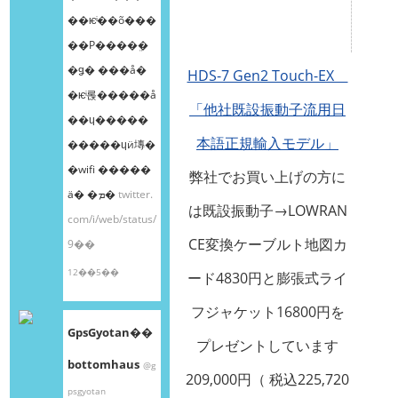
��ѥͥ��õ���
��Ρ����ܸ�
�ǥ� ���å�
HDS-7 Gen2 Touch-EX
�ѥͥ롡�����å
「他社既設振動子流用日
��ɥ�����
本語正規輸入モデル」
�����ɥӥ塼�
�wifi �����
弊社でお買い上げの方に
ä� �ܡ�
twitter.
は既設振動子→LOWRAN
com/i/web/status/
CE変換ケーブルト地図カ
9��
12��5��
ード4830円と膨張式ライ
フジャケット16800円を
GpsGyotan��
プレゼントしています
bottomhaus
@g
209,000円（ 税込225,720
psgyotan