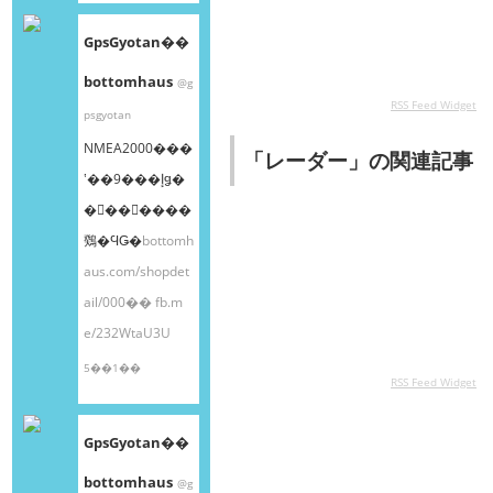
GpsGyotan��
bottomhaus
@g
RSS Feed Widget
psgyotan
NMEA2000���
「レーダー」の関連記事
ʽ��9���إǥ�
�󥰥��󥵡����
䳫�ϤǤ�
bottomh
aus.com/shopdet
ail/000��
fb.m
e/232WtaU3U
5��1��
RSS Feed Widget
GpsGyotan��
bottomhaus
@g