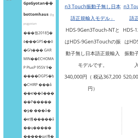
GpsGyotan��
n3 Touch振動子無し日本
n3 
bottomhaus
@g
語正規輸入モデル」
語
psgyotan
HDS-9Gen3Touch-NTと
HDS-1
���줬2018ǯ�
はHDS-9Gen3Touchの振
はHDS
٥���GPS��õ
�Ǥϡ��� GAR
動子無し日本語正規輸入
振動
MIN��ECHOMA
モデルです。
P PlusP 95SV 9�
����DGPS�ե
340,000円（ 税込367,200
520,0
�CHIRP ���å
円）
��ѥͥ��õ���
��Ρ����ܸ�
�ǥ� ���å�
�ѥͥ롡�����å
��ɥ�����
�����ɥӥ塼�