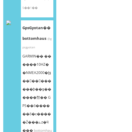
5��1��
GpsGyotan��
bottomhaus
@g
psgyotan
GARMIN�� ��
����10HZ�
�NMEA2000�إǥ
��󥰥��󥵡���
���ƥ��ǥ��
����㥹�� G
PS��õ����
��õ�ε����
�Ź���ܥȥ�ϥ
���
bottomhau