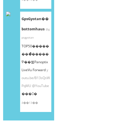
GpsGyotan��
bottomhaus
@g
psgyotan
TOP50�����
���ͤ�����
Ƥ��줿Panoptix
LiveVu Forward
y
outu.be/B13sQsW
PqMU
@YouTube
���󤫤�
4��13��