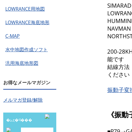
SIMARAD
LOWRANCE用地図
LOWRAN
HUMMIN
LOWRANCE海底地形
NAVMAN
NORTHS
C-MAP
水中地図作成ソフト
200-2
能です
汎用海底地形図
結線方法
ください
お得なメールマガジン
振動子変
メルマガ登録/解除
《振動
�ܥȥ�ϥ���
■P79→G