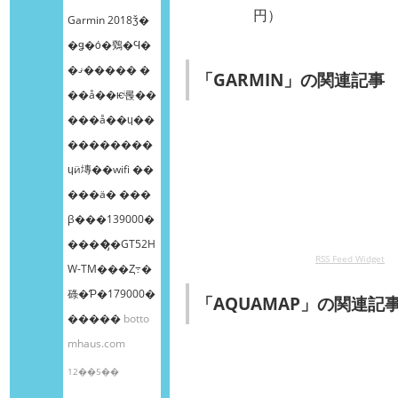
円）
Garmin 2018ǯ�
�ǥ�ȯ�䳫�Ϥ�
�ޤ����� �
「GARMIN」の関連記事
��å��ѥͥ롡��
���å��ɥ��
��������
ɥӥ塼��wifi ��
���ä� ���
β���139000�
����̡�GT52H
RSS Feed Widget
W-TM���Ȥ߹�
碌�Ƥ�179000�
「AQUAMAP」の関連記
�����
botto
mhaus.com
12��5��