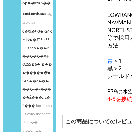
GpsGyotan��
bottomhaus
LOWRAN
@g
NAVMAN
psgyotan
NORTHS
ȯ�䳫�ϤǤ� GAR
等で採用
MIN��STRIKER
方法
Plus 9SV���Ρ
����ܸ��˥塼
青
＞1
QZSS�б� ���
黒＞2
�������͡�
シールド
GPS��õ���
���õ�ε���
P79は
��Ź���ܥȥ�
4-5を接
ϥ���
bottomha
us.com/shopdetai
この商品についてのレビ
l/000��
12��10��