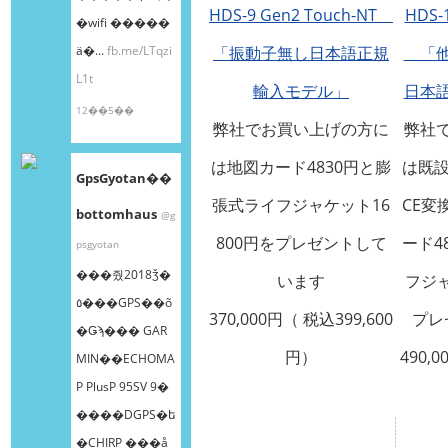
HDS-9 Gen2 Touch-NT
HDS-1
�wifi �����
ä�...
fb.me/LTqzi
「振動子無し日本語正規
「他
L1t
輸入モデル」
日本
12��5��
弊社でお買い上げの方に
弊社
は地図カード4830円と膨
は既設
GpsGyotan��
張式ライフジャケット16
CE変
bottomhaus
@g
800円をプレゼントして
ード4
psgyotan
���줬2018ǯ�
います
フジャ
٥���GPS��õ
370,000円（ 税込399,600
プレ
�Ǥϡ��� GAR
円）
490,0
MIN��ECHOMA
P PlusP 95SV 9�
����DGPS�ե
�CHIRP ���å