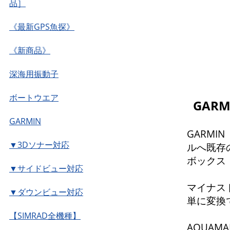
品］
《最新GPS魚探》
《新商品》
深海用振動子
ボートウエア
GAR
GARMIN
GARMI
▼3Dソナー対応
ルへ既存
ボックス
▼サイドビュー対応
マイナス
▼ダウンビュー対応
単に変換
【SIMRAD全機種】
AQUAM