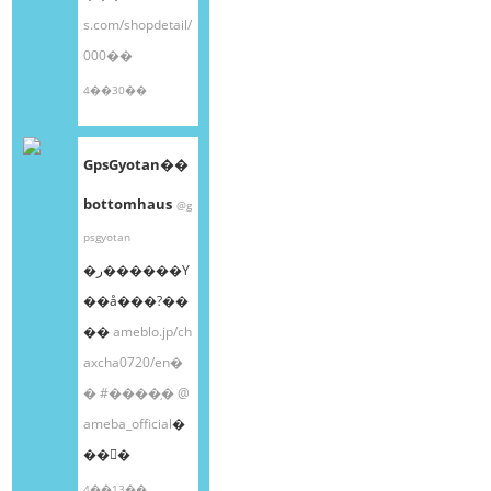
s.com/shopdetail/
000��
4��30��
GpsGyotan��
bottomhaus
@g
psgyotan
�ر������Υ
��å���?��
��
ameblo.jp/ch
axcha0720/en�
�
#����֥�
@
ameba_official
�
��󤫤�
4��13��