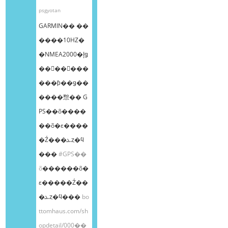
psgyotan
GARMIN�� ��
����10HZ�
�NMEA2000�إǥ
��󥰥��󥵡���
���ƥ��ǥ��
����㥹�� G
PS��õ����
��õ�ε����
�Ź���ܥȥ�ϥ
���
#GPS��
õ
������õ�
ε�����Ź��
�ܥȥ�ϥ���
bo
ttomhaus.com/sh
opdetail/000��