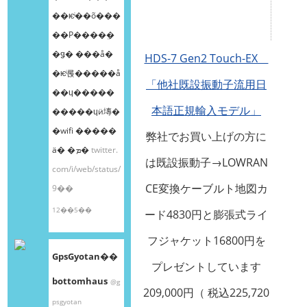
��ѥͥ��õ���
��Ρ����ܸ�
�ǥ� ���å�
HDS-7 Gen2 Touch-EX
�ѥͥ롡�����å
「他社既設振動子流用日
��ɥ�����
本語正規輸入モデル」
�����ɥӥ塼�
�wifi �����
弊社でお買い上げの方に
ä� �ܡ�
twitter.
は既設振動子→LOWRAN
com/i/web/status/
CE変換ケーブルト地図カ
9��
12��5��
ード4830円と膨張式ライ
フジャケット16800円を
GpsGyotan��
プレゼントしています
bottomhaus
@g
209,000円（ 税込225,720
psgyotan