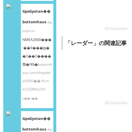
GpsGyotan��
bottomhaus
@g
RSS Feed Widget
psgyotan
NMEA2000���
「レーダー」の関連記事
ʽ��9���إǥ�
�󥰥��󥵡����
䳫�ϤǤ�
bottomh
aus.com/shopdet
ail/000��
fb.m
e/232WtaU3U
5��1��
RSS Feed Widget
GpsGyotan��
bottomhaus
@g