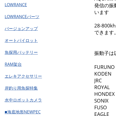
LOWRANCE
発信の振
います
LOWRANCEパーツ
28-80
バージョンアップ
できます
オートパイロット
魚探用バッテリー
振動子は
RAM架台
FURUNO
KODEN
エレキアクセサリー
JRC
ROYAL
岸釣り用魚探特集
HONDEX
水中ロボットカメラ
SONIX
FUSO
■海底地形NEWPEC
EAGLE