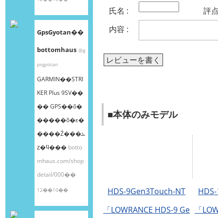
氏名 :
評点 
内容 :
GpsGyotan��
bottomhaus
@g
レビューを書く
psgyotan
GARMIN��STRI
KER Plus 9SV��
�� GPS��õ�
■本体のみモデル
�����õ�ε�
����Ź���ܥ
ȥ�ϥ���
botto
mhaus.com/shop
detail/000��
HDS-9Gen3Touch-NT
HDS-
12��10��
「LOWRANCE HDS-9 Ge
「LOW