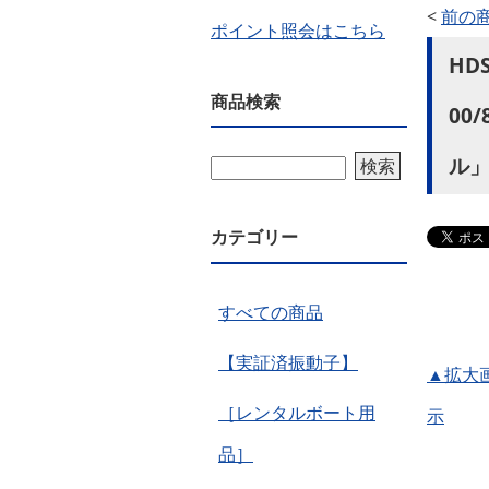
<
前の
ポイント照会はこちら
HD
商品検索
00
ル
検索
カテゴリー
すべての商品
【実証済振動子】
▲拡大
［レンタルボート用
示
品］