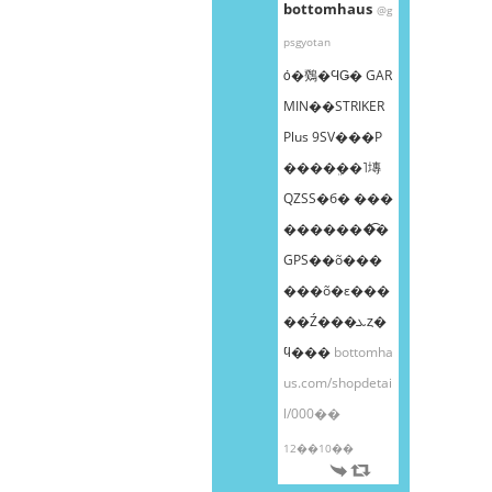
bottomhaus
@g
psgyotan
ȯ�䳫�ϤǤ� GAR
MIN��STRIKER
Plus 9SV���Ρ
����ܸ��˥塼
QZSS�б� ���
�������͡�
GPS��õ���
���õ�ε���
��Ź���ܥȥ�
ϥ���
bottomha
us.com/shopdetai
l/000��
12��10��