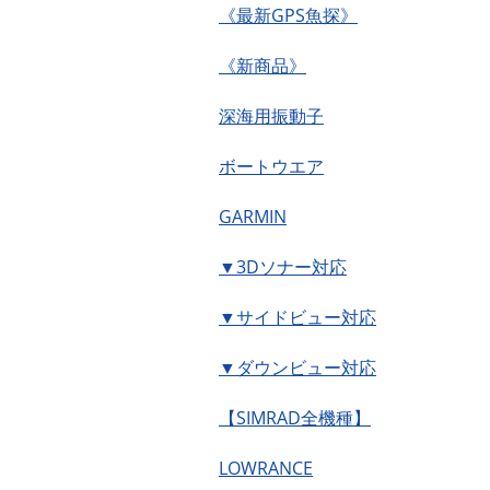
《最新GPS魚探》
《新商品》
深海用振動子
ボートウエア
GARMIN
▼3Dソナー対応
▼サイドビュー対応
▼ダウンビュー対応
【SIMRAD全機種】
LOWRANCE