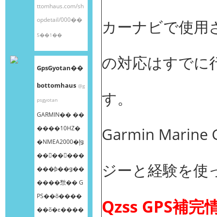
ttomhaus.com/sh
opdetail/000��
カーナビで使用さ
5��1��
の対応はすでに
GpsGyotan��
bottomhaus
@g
す。
psgyotan
GARMIN�� ��
����10HZ�
Garmin Mar
�NMEA2000�إǥ
��󥰥��󥵡���
ジーと経験を使
���ƥ��ǥ��
����㥹�� G
PS��õ����
Qzss GPS補
��õ�ε����