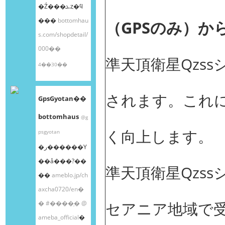
�Ź���ܥȥ�ϥ
���
bottomhau
（GPSのみ）から
s.com/shopdetail/
000��
準天頂衛星Qzss
4��30��
されます。これに
GpsGyotan��
bottomhaus
@g
く向上します。
psgyotan
�ر������Υ
��å���?��
準天頂衛星Qzs
��
ameblo.jp/ch
axcha0720/en�
セアニア地域で
�
#����֥�
@
ameba_official
�