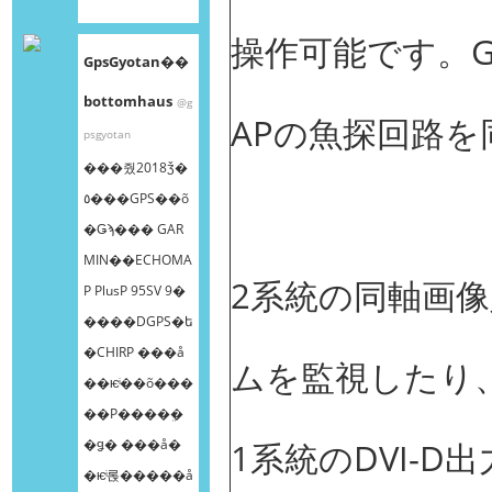
操作可能です。GP
GpsGyotan��
bottomhaus
@g
APの魚探回路
psgyotan
���줬2018ǯ�
٥���GPS��õ
�Ǥϡ��� GAR
MIN��ECHOMA
2系統の同軸画
P PlusP 95SV 9�
����DGPS�ե
�CHIRP ���å
ムを監視したり
��ѥͥ��õ���
��Ρ����ܸ�
�ǥ� ���å�
1系統のDVI-
�ѥͥ롡�����å