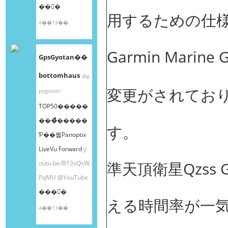
��󤫤�
用するための仕
4��13��
Garmin Mar
GpsGyotan��
bottomhaus
@g
変更がされてお
psgyotan
TOP50�����
���ͤ�����
す。
Ƥ��줿Panoptix
LiveVu Forward
y
準天頂衛星Qzss
outu.be/B13sQsW
PqMU
@YouTube
���󤫤�
える時間率が一気
4��13��