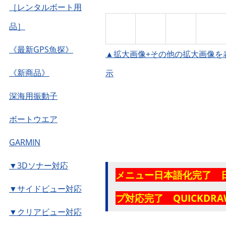
［レンタルボート用
品］
《最新GPS魚探》
▲拡大画像+その他の拡大画像を
《新商品》
示
深海用振動子
ボートウエア
GARMIN
▼3Dソナー対応
メニュー日本語化完了 
▼サイドビュー対応
プ対応完了 QUICKDR
▼クリアビュー対応