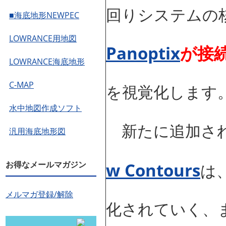
回りシステムの
■海底地形NEWPEC
LOWRANCE用地図
Panoptix
が接
LOWRANCE海底地形
C-MAP
を視覚化します
水中地図作成ソフト
新たに追加され
汎用海底地形図
お得なメールマガジン
w Contours
は
メルマガ登録/解除
化されていく、