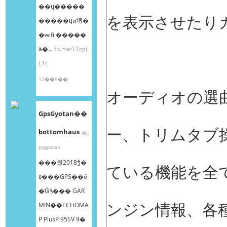
��ɥ�����
を表示させたり
�����ɥӥ塼�
�wifi �����
ä�...
fb.me/LTqzi
L1t
12��5��
オーディオの選
GpsGyotan��
ー、トリムタブ操作
bottomhaus
@g
psgyotan
���줬2018ǯ�
ている機能を全
٥���GPS��õ
�Ǥϡ��� GAR
ンジン情報、各
MIN��ECHOMA
P PlusP 95SV 9�