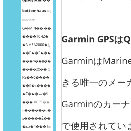
bottomhaus
@g
psgyotan
GARMIN�� ��
Garmin GPSは
����10HZ�
�NMEA2000�إǥ
��󥰥��󥵡���
GarminはMa
���ƥ��ǥ��
����㥹�� G
PS��õ����
きる唯一のメー
��õ�ε����
�Ź���ܥȥ�ϥ
Garminのカ
���
#GPS��
õ
������õ�
ε�����Ź��
で使用されてい
�ܥȥ�ϥ���
bo