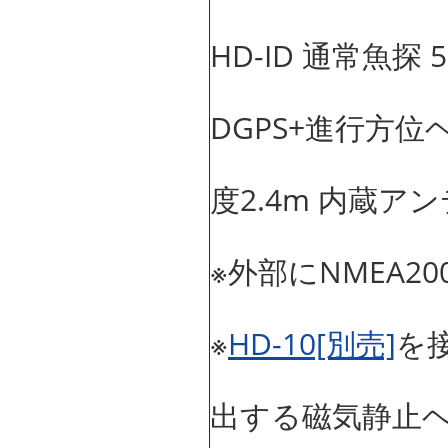
HD-ID 通常魚探 50
DGPS+進行方位
度2.4m 内蔵ア
※外部にNMEA2
※
HD-10[別売]
を
出する磁気静止