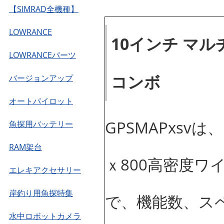
【SIMRAD全機種】
LOWRANCE
10インチ マ
LOWRANCEパーツ
コンボ
バージョンアップ
オートパイロット
GPSMAPxsv
魚探用バッテリー
RAM架台
ｘ800高密度
エレキアクセサリー
岸釣り用魚探特集
で、機能数、ス
水中ロボットカメラ