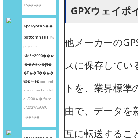
12��5��
GPXウェイポ
GpsGyotan��
bottomhaus
@g
他メーカーのGP
psgyotan
NMEA2000���
スに保存してい
ʽ��9���إǥ�
�󥰥��󥵡����
䳫�ϤǤ�
bottomh
トを、業界標準の
aus.com/shopdet
ail/000��
fb.m
由で、データを新
e/232WtaU3U
5��1��
互に転送するこ
GpsGyotan��