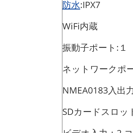
防水
:IPX7
WiFi内蔵
振動子ポート:１
ネットワークポー
NMEA0183入出
SDカードスロッ
ビデオ入力：2 コ