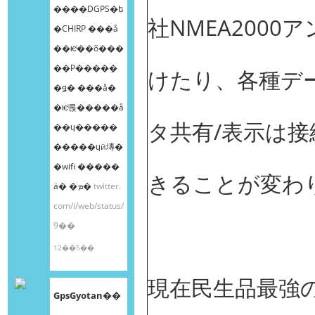
����DGPS�ե
社NMEA2000
�CHIRP ���å
��ѥͥ��õ���
��Ρ����ܸ�
けたり、各種デ
�ǥ� ���å�
�ѥͥ롡�����å
タ共有/表示は
��ɥ�����
�����ɥӥ塼�
�wifi �����
きることが変わ
ä� �ܡ�
twitter.
com/i/web/status/
9��
12��5��
現在民生品最強
GpsGyotan��