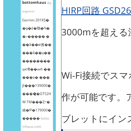
bottomhaus
@g
HIRP回路 GSD2
psgyotan
Garmin 2018ǯ�
�ǥ�ȯ�䳫�Ϥ�
3000mを超え
�ޤ����� �
��å��ѥͥ롡��
���å��ɥ��
��������
ɥӥ塼��wifi ��
Wi-Fi接続で
���ä� ���
β���139000�
作が可能です。
����̡�GT52H
W-TM���Ȥ߹�
碌�Ƥ�179000�
ブレットにイン
�����
botto
mhaus.com