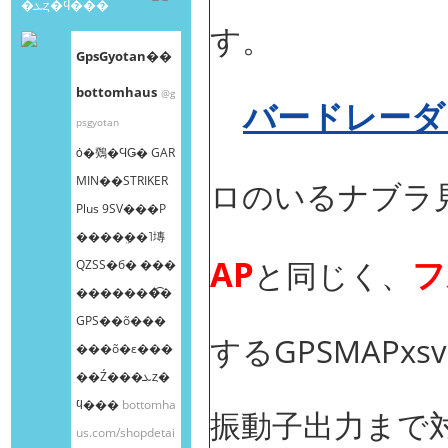
�ܥȥ�ϥ���
す。
GpsGyotan��
bottomhaus
@g
バードレーダ
psgyotan
ȯ�䳫�ϤǤ� GAR
MIN��STRIKER
ロのいるナブラ
Plus 9SV���Ρ
����ܸ��˥塼
AP
フ
と同じく、
QZSS�б� ���
�������͡�
GPS��õ���
するGPSMAPx
���õ�ε���
��Ź���ܥȥ�
ϥ���
bottomha
振動子出力まで
us.com/shopdetai