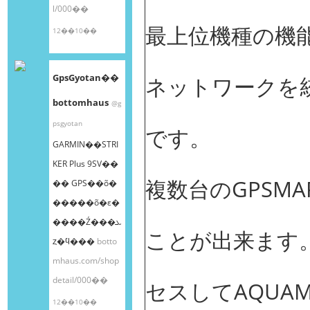
l/000��
最上位機種の機
12��10��
GpsGyotan��
ネットワークを
bottomhaus
@g
psgyotan
です。
GARMIN��STRI
KER Plus 9SV��
複数台のGPSM
�� GPS��õ�
�����õ�ε�
����Ź���ܥ
ことが出来ます。G
ȥ�ϥ���
botto
mhaus.com/shop
detail/000��
セスしてAQUA
12��10��