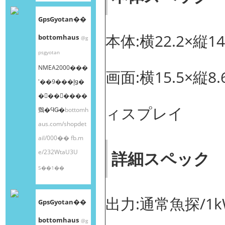
GpsGyotan��
本体:横22.2×縦14
bottomhaus
@g
psgyotan
NMEA2000���
画面:横15.5×縦8.
ʽ��9���إǥ�
�󥰥��󥵡����
ィスプレイ
䳫�ϤǤ�
bottomh
aus.com/shopdet
ail/000��
fb.m
e/232WtaU3U
詳細スペック
5��1��
出力:通常魚探/1kW
GpsGyotan��
bottomhaus
@g