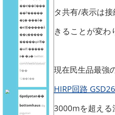
��ѥͥ��õ���
タ共有/表示は
��Ρ����ܸ�
�ǥ� ���å�
�ѥͥ롡�����å
きることが変わ
��ɥ�����
�����ɥӥ塼�
�wifi �����
ä� �ܡ�
twitter.
com/i/web/status/
現在民生品最強
9��
12��5��
HIRP回路 GSD2
GpsGyotan��
3000mを超え
bottomhaus
@g
psgyotan