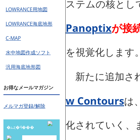
ステムの核とし
LOWRANCE用地図
LOWRANCE海底地形
Panoptix
が接
C-MAP
を視覚化します
水中地図作成ソフト
汎用海底地形図
新たに追加され
お得なメールマガジン
w Contours
は
メルマガ登録/解除
化されていく、
�ܥȥ�ϥ���