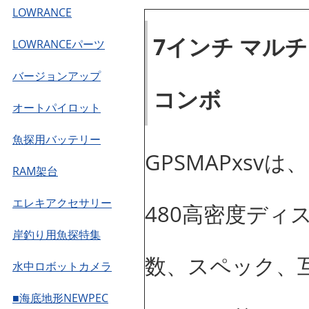
LOWRANCE
7インチ マル
LOWRANCEパーツ
バージョンアップ
コンボ
オートパイロット
魚探用バッテリー
GPSMAPxsv
RAM架台
エレキアクセサリー
480高密度ディ
岸釣り用魚探特集
数、スペック、
水中ロボットカメラ
■海底地形NEWPEC