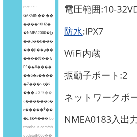
電圧範囲:10-32V
psgyotan
GARMIN�� ��
����10HZ�
防水
:IPX7
�NMEA2000�إǥ
��󥰥��󥵡���
WiFi内蔵
���ƥ��ǥ��
����㥹�� G
PS��õ����
振動子ポート:2
��õ�ε����
�Ź���ܥȥ�ϥ
���
#GPS��
ネットワークポー
õ
������õ�
ε�����Ź��
NMEA0183入出
�ܥȥ�ϥ���
bo
ttomhaus.com/sh
opdetail/000��