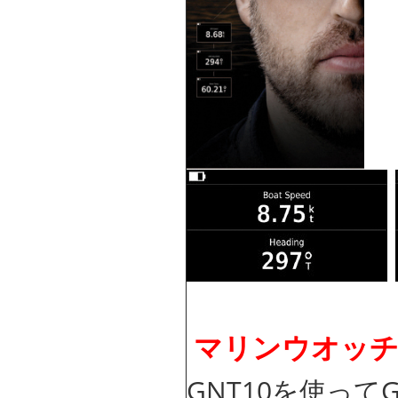
マリンウオッチq
GNT10を使ってGP