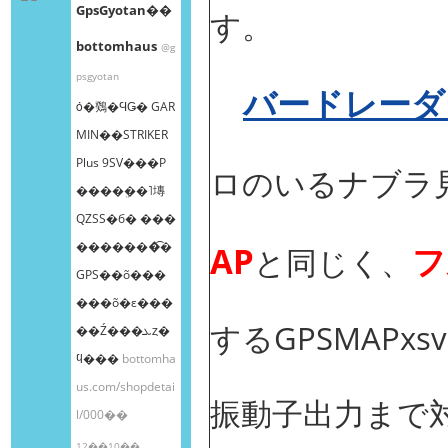
GpsGyotan��
す。
bottomhaus
@g
psgyotan
バードレーダ
ȯ�䳫�ϤǤ� GAR
MIN��STRIKER
Plus 9SV���Ρ
ロのいるナブラ
����ܸ��˥塼
QZSS�б� ���
�������͡�
AP
フ
と同じく、
GPS��õ���
���õ�ε���
するGPSMAPx
��Ź���ܥȥ�
ϥ���
bottomha
us.com/shopdetai
振動子出力まで
l/000��
12��10��