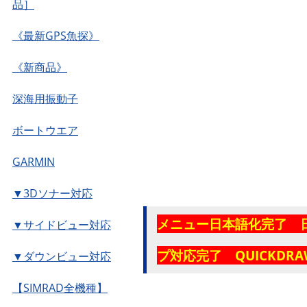
品］
《最新GPS魚探》
《新商品》
深海用振動子
ボートウエア
GARMIN
▼3Dソナー対応
メニュー日本語化完了 
▼サイドビュー対応
プ対応完了 QUICKDR
▼ダウンビュー対応
【SIMRAD全機種】