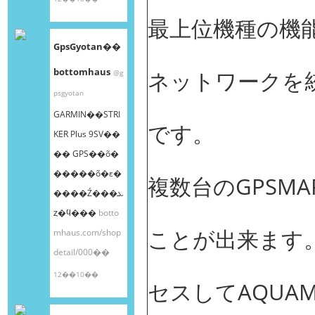
最上位機種の機
GpsGyotan��
bottomhaus
ネットワークを
@g
psgyotan
GARMIN��STRI
です。
KER Plus 9SV��
�� GPS��õ�
�����õ�ε�
複数台のGPSM
����Ź���ܥ
ȥ�ϥ���
botto
ことが出来ます。G
mhaus.com/shop
detail/000��
12��10��
セスしてAQUA