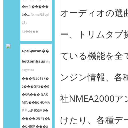
�wifi �����
オーディオの選
ä�...
fb.me/LTqzi
L1t
ー、トリムタブ操作
12��5��
GpsGyotan��
ている機能を全
bottomhaus
@g
psgyotan
ンジン情報、各
���줬2018ǯ�
٥���GPS��õ
�Ǥϡ��� GAR
社NMEA2000
MIN��ECHOMA
P PlusP 95SV 9�
けたり、各種デ
����DGPS�ե
�CHIRP ���å