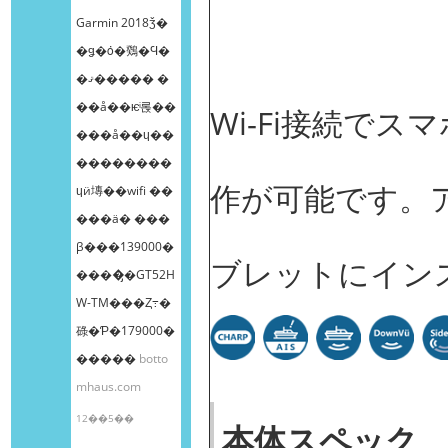
Garmin 2018ǯ�
�ǥ�ȯ�䳫�Ϥ�
�ޤ����� �
��å��ѥͥ롡��
Wi-Fi接続で
���å��ɥ��
��������
作が可能です。
ɥӥ塼��wifi ��
���ä� ���
β���139000�
ブレットにイン
����̡�GT52H
W-TM���Ȥ߹�
碌�Ƥ�179000�
�����
botto
mhaus.com
12��5��
本体スペック