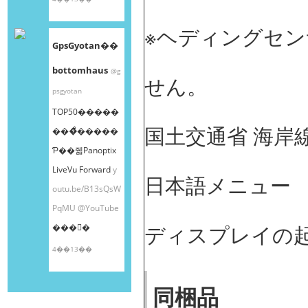
※ヘディングセ
GpsGyotan��
bottomhaus
@g
せん。
psgyotan
TOP50�����
国土交通省 海岸線
���ͤ�����
Ƥ��줿Panoptix
LiveVu Forward
y
日本語メニュー
outu.be/B13sQsW
PqMU
@YouTube
ディスプレイの起
���󤫤�
4��13��
同梱品