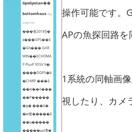
GpsGyotan��
操作可能です。GP
bottomhaus
@g
psgyotan
APの魚探回路
���줬2018ǯ�
٥���GPS��õ
�Ǥϡ��� GAR
MIN��ECHOMA
P PlusP 95SV 9�
����DGPS�ե
1系統の同軸画
�CHIRP ���å
��ѥͥ��õ���
視したり、カメ
��Ρ����ܸ�
�ǥ� ���å�
�ѥͥ롡�����å
��ɥ�����
�����ɥӥ塼�