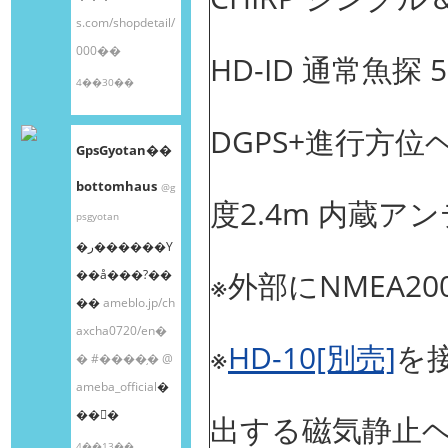
s.com/shopdetail/
000��
HD-ID 通常魚探 50
4��30��
DGPS+進行方位
GpsGyotan��
bottomhaus
@g
度2.4m 内蔵ア
psgyotan
�ر������Υ
※外部にNMEA2
��å���?��
��
ameblo.jp/ch
axcha0720/en�
※
HD-10[別売]
を
�
#����֥�
@
ameba_official
�
��󤫤�
出する磁気静止
4��13��