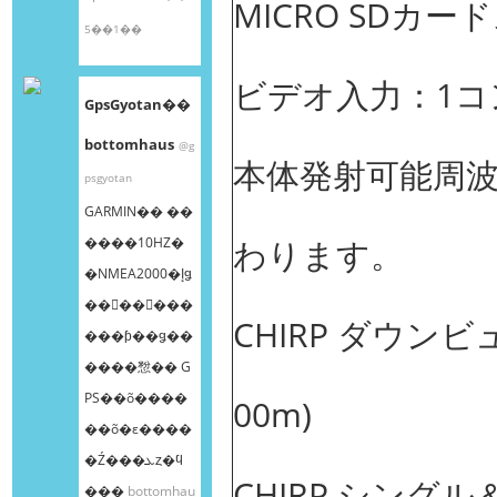
MICRO SDカー
5��1��
ビデオ入力：1コ
GpsGyotan��
bottomhaus
@g
本体発射可能周波
psgyotan
GARMIN�� ��
わります。
����10HZ�
�NMEA2000�إǥ
��󥰥��󥵡���
CHIRP ダウンビュ
���ƥ��ǥ��
����㥹�� G
PS��õ����
00m)
��õ�ε����
�Ź���ܥȥ�ϥ
CHIRP シングル＆
���
bottomhau