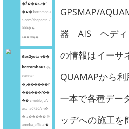
�Ź���ܥȥ�ϥ
GPSMAP/AQU
���
bottomhau
s.com/shopdetail/
000��
器 AIS ヘデ
4��30��
の情報はイーサネ
GpsGyotan��
bottomhaus
@g
QUAMAPから
psgyotan
�ر������Υ
��å���?��
一本で各種デー
��
ameblo.jp/ch
axcha0720/en�
ッヂへの施工を
�
#����֥�
@
ameba_official
�