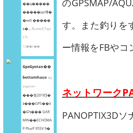
のGPSMAP/A
��ɥ�����
�����ɥӥ塼�
�wifi �����
す。また釣りをす
ä�...
fb.me/LTqzi
L1t
ー情報をFBや
12��5��
GpsGyotan��
bottomhaus
@g
psgyotan
ネットワークPA
���줬2018ǯ�
٥���GPS��õ
PANOPTIX
�Ǥϡ��� GAR
MIN��ECHOMA
P PlusP 95SV 9�