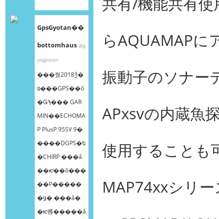
共有/機能共有使
GpsGyotan��
らAQUAMAP
bottomhaus
@g
psgyotan
振動子のソナー
���줬2018ǯ�
٥���GPS��õ
�Ǥϡ��� GAR
APxsvの内蔵魚
MIN��ECHOMA
P PlusP 95SV 9�
����DGPS�ե
使用することも
�CHIRP ���å
��ѥͥ��õ���
MAP74xxシリ
��Ρ����ܸ�
�ǥ� ���å�
�ѥͥ롡�����å