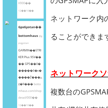
のGPSMAPに
l/000��
12��10��
ネットワーク内の他
GpsGyotan��
ることができま
bottomhaus
@g
psgyotan
GARMIN��STRI
KER Plus 9SV��
�� GPS��õ�
ネットワークソ
�����õ�ε�
����Ź���ܥ
ȥ�ϥ���
botto
複数台のGPSMA
mhaus.com/shop
detail/000��
12��10��