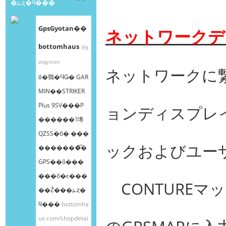
�ܥȥ�ϥ���
GpsGyotan��
ネットワークデ
bottomhaus
@g
psgyotan
ネットワークに
ȯ�䳫�ϤǤ� GAR
MIN��STRIKER
Plus 9SV���Ρ
ョンディスプレ
����ܸ��˥塼
QZSS�б� ���
ックおよびユーザ
�������͡�
GPS��õ���
���õ�ε���
CONTUREマ
��Ź���ܥȥ�
ϥ���
bottomha
us.com/shopdetai