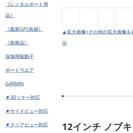
［レンタルボート用
品］
《最新GPS魚探》
▲拡大画像+その他の拡大画像を
《新商品》
示
深海用振動子
ボートウエア
GARMIN
▼3Dソナー対応
▼サイドビュー対応
12インチ ノブ
▼クリアビュー対応