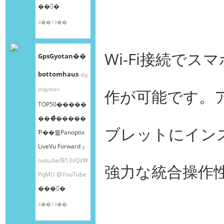
��󤫤�
4��13��
Wi-Fi接続で
GpsGyotan��
bottomhaus
@g
psgyotan
作が可能です。
TOP50�����
���ͤ�����
ブレットにイン
Ƥ��줿Panoptix
LiveVu Forward
y
outu.be/B13sQsW
強力な統合操作
PqMU
@YouTube
���󤫤�
4��13��