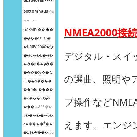
bottomhaus
@g
psgyotan
NMEA2000接
GARMIN�� ��
����10HZ�
�NMEA2000�إǥ
デジタル・スイ
��󥰥��󥵡���
���ƥ��ǥ��
����㥹�� G
の選曲、照明や
PS��õ����
��õ�ε����
�Ź���ܥȥ�ϥ
ブ操作などNME
���
#GPS��
õ
������õ�
えます。エンジ
ε�����Ź��
�ܥȥ�ϥ���
bo