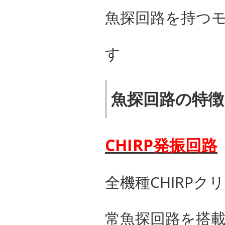
魚探回路を持つモデル
す
魚探回路の特徴
CHIRP発振回路
全機種CHIRPク
常魚探回路を搭