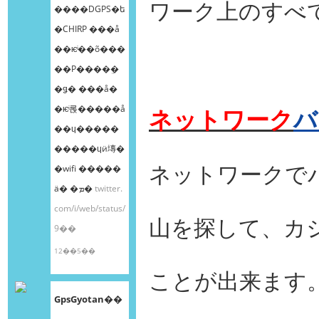
ワーク上のすべ
����DGPS�ե
�CHIRP ���å
��ѥͥ��õ���
��Ρ����ܸ�
�ǥ� ���å�
�ѥͥ롡�����å
ネットワーク
バ
��ɥ�����
�����ɥӥ塼�
ネットワークで
�wifi �����
ä� �ܡ�
twitter.
com/i/web/status/
山を探して、カ
9��
12��5��
ことが出来ます
GpsGyotan��