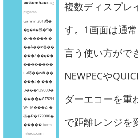
bottomhaus
複数ディスプレ
@g
psgyotan
Garmin 2018ǯ�
す。1画面は通
�ǥ�ȯ�䳫�Ϥ�
�ޤ����� �
��å��ѥͥ롡��
言う使い方がで
���å��ɥ��
��������
NEWPECやQUI
ɥӥ塼��wifi ��
���ä� ���
β���139000�
ダーエコーを重
����̡�GT52H
W-TM���Ȥ߹�
碌�Ƥ�179000�
で距離レンジを
�����
botto
mhaus.com