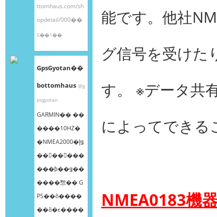
ttomhaus.com/sh
能です。他社NME
opdetail/000��
5��1��
グ信号を受けた
GpsGyotan��
す。 ※データ共
bottomhaus
@g
psgyotan
GARMIN�� ��
によってできる
����10HZ�
�NMEA2000�إǥ
��󥰥��󥵡���
���ƥ��ǥ��
����㥹�� G
NMEA0183機
PS��õ����
��õ�ε����