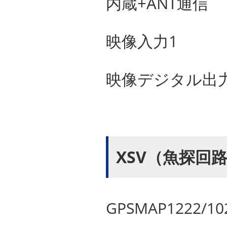
内蔵+ANT通信
映像入力1
映像デジタル出
XSV（魚探回
GPSMAP122