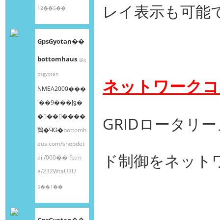
レイ表示も可能
12��5��
GpsGyotan��
bottomhaus
@g
psgyotan
ネットワークコ
NMEA2000���
ʽ��9���إǥ�
�󥰥��󥵡����
GRIDロータリ
䳫�ϤǤ�
bottomh
aus.com/shopdet
ド制御をネット
ail/000��
fb.m
e/232WtaU3U
5��1��
GpsGyotan��