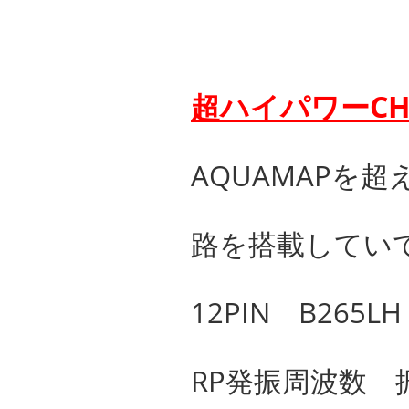
超ハイパワーCH
AQUAMAPを超
路を搭載してい
12PIN B265
RP発振周波数