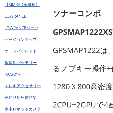
【SIMRAD全機種】
ソナーコンボ
LOWRANCE
LOWRANCEパーツ
GPSMAP1222
バージョンアップ
GPSMAP122
オートパイロット
魚探用バッテリー
るノブキー操作
RAM架台
1280Ｘ800高
エレキアクセサリー
岸釣り用魚探特集
2CPU+2GPU
水中ロボットカメラ