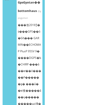
GpsGyotan��
bottomhaus
@g
psgyotan
���줬2018ǯ�
٥���GPS��õ
�Ǥϡ��� GAR
MIN��ECHOMA
P PlusP 95SV 9�
����DGPS�ե
�CHIRP ���å
��ѥͥ��õ���
��Ρ����ܸ�
�ǥ� ���å�
�ѥͥ롡�����å
��ɥ�����
�����ɥӥ塼�