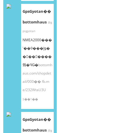
GpsGyotan��
bottomhaus
@g
psgyotan
NMEA2000���
ʽ��9���إǥ�
�󥰥��󥵡����
䳫�ϤǤ�
bottomh
aus.com/shopdet
ail/000��
fb.m
e/232WtaU3U
5��1��
GpsGyotan��
bottomhaus
@g