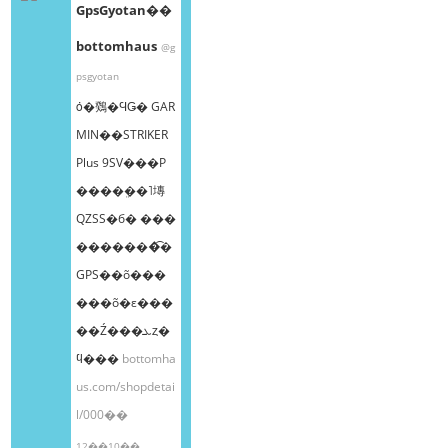
GpsGyotan��
bottomhaus
@g
psgyotan
ȯ�䳫�ϤǤ� GAR
MIN��STRIKER
Plus 9SV���Ρ
����ܸ��˥塼
QZSS�б� ���
�������͡�
GPS��õ���
���õ�ε���
��Ź���ܥȥ�
ϥ���
bottomha
us.com/shopdetai
l/000��
12��10��