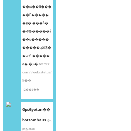
��ѥͥ��õ���
��Ρ����ܸ�
�ǥ� ���å�
�ѥͥ롡�����å
��ɥ�����
�����ɥӥ塼�
�wifi �����
ä� �ܡ�
twitter.
com/i/web/status/
9��
12��5��
GpsGyotan��
bottomhaus
@g
psgyotan