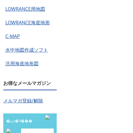
LOWRANCE用地図
LOWRANCE海底地形
C-MAP
水中地図作成ソフト
汎用海底地形図
お得なメールマガジン
メルマガ登録/解除
�ܥȥ�ϥ���