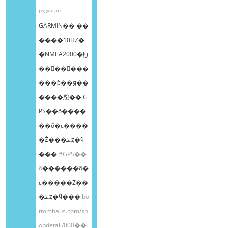
psgyotan
GARMIN�� ��
����10HZ�
�NMEA2000�إǥ
��󥰥��󥵡���
���ƥ��ǥ��
����㥹�� G
PS��õ����
��õ�ε����
�Ź���ܥȥ�ϥ
���
#GPS��
õ
������õ�
ε�����Ź��
�ܥȥ�ϥ���
bo
ttomhaus.com/sh
opdetail/000��