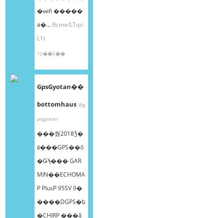
�wifi �����
ä�...
fb.me/LTqzi
L1t
12��5��
GpsGyotan��
bottomhaus
@g
psgyotan
���줬2018ǯ�
٥���GPS��õ
�Ǥϡ��� GAR
MIN��ECHOMA
P PlusP 95SV 9�
����DGPS�ե
�CHIRP ���å