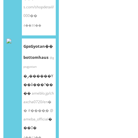
s.com/shopdetail/
000��
4��30��
GpsGyotan��
bottomhaus
@g
psgyotan
�ر������Υ
��å���?��
��
ameblo.jp/ch
axcha0720/en�
�
#����֥�
@
ameba_official
�
��󤫤�
4��13��