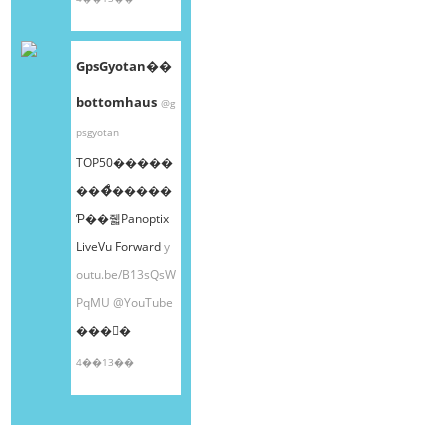
GpsGyotan��
bottomhaus
@g
psgyotan
TOP50�����
���ͤ�����
Ƥ��줿Panoptix
LiveVu Forward
y
outu.be/B13sQsW
PqMU
@YouTube
���󤫤�
4��13��