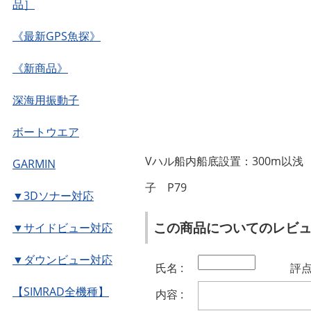
品］
《最新GPS魚探》
《新商品》
深海用振動子
ボートウエア
Vハル船内船底設置：300m以浅 水
GARMIN
子 P79
▼3Dソナー対応
この商品についてのレビ
▼サイドビュー対応
▼ダウンビュー対応
氏名 :
評点 
【SIMRAD全機種】
内容 :