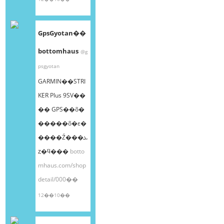
GpsGyotan��
bottomhaus
@g
psgyotan
GARMIN��STRI
KER Plus 9SV��
�� GPS��õ�
�����õ�ε�
����Ź���ܥ
ȥ�ϥ���
botto
mhaus.com/shop
detail/000��
12��10��