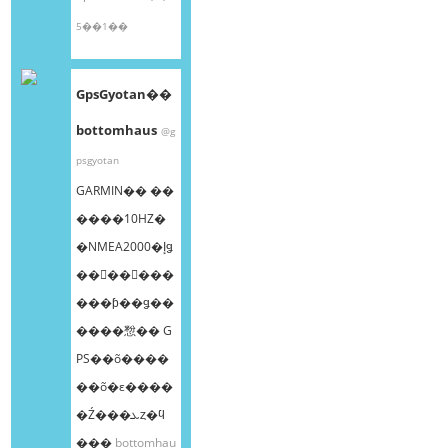
5��1��
GpsGyotan��
bottomhaus
@g
psgyotan
GARMIN�� ��
����10HZ�
�NMEA2000�إǥ
��󥰥��󥵡���
���ƥ��ǥ��
����㥹�� G
PS��õ����
��õ�ε����
�Ź���ܥȥ�ϥ
���
bottomhau