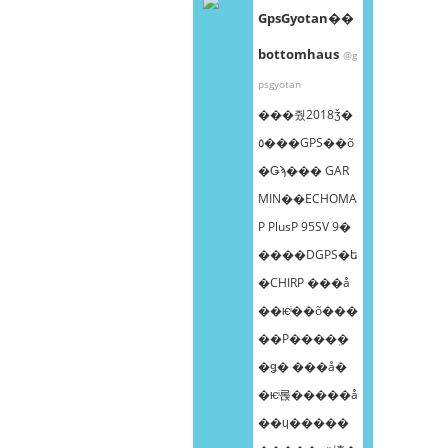
GpsGyotan��
bottomhaus
@g
psgyotan
���줬2018ǯ�
٥���GPS��õ
�Ǥϡ��� GAR
MIN��ECHOMA
P PlusP 95SV 9�
����DGPS�ե
�CHIRP ���å
��ѥͥ��õ���
��Ρ����ܸ�
�ǥ� ���å�
�ѥͥ롡�����å
��ɥ�����