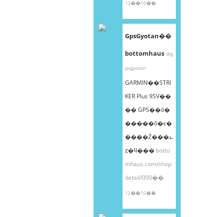
12��10��
GpsGyotan��
bottomhaus
@g
psgyotan
GARMIN��STRI
KER Plus 9SV��
�� GPS��õ�
�����õ�ε�
����Ź���ܥ
ȥ�ϥ���
botto
mhaus.com/shop
detail/000��
12��10��