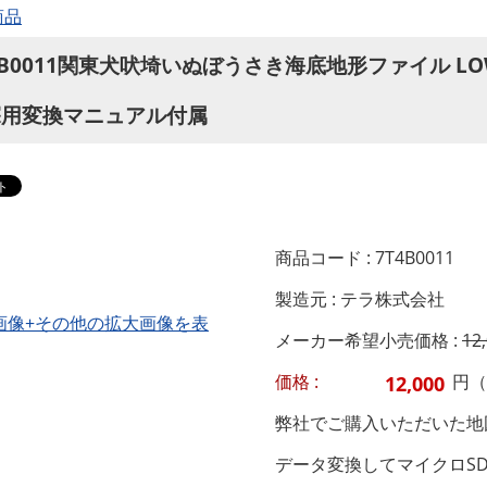
商品
4B0011関東犬吠埼いぬぼうさき海底地形ファイル LOW
探用変換マニュアル付属
商品コード : 7T4B0011
製造元 : テラ株式会社
画像+その他の拡大画像を表
メーカー希望小売価格 :
12
価格 :
円（
弊社でご購入いただいた地図
データ変換してマイクロS