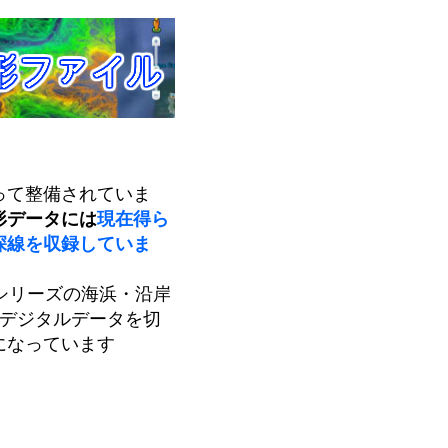
って整備されていま
形データには
現在得ら
深線を収録していま
0シリーズの海浜・沿岸
形デジタルデータを切
になっています