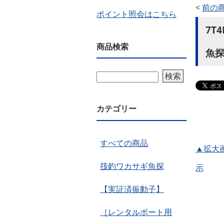
<
前の
ポイント照会はこちら
7T
商品検索
魚
検索
カテゴリー
すべての商品
▲拡大
筏釣ワカサギ魚探
示
【実証済振動子】
［レンタルボート用