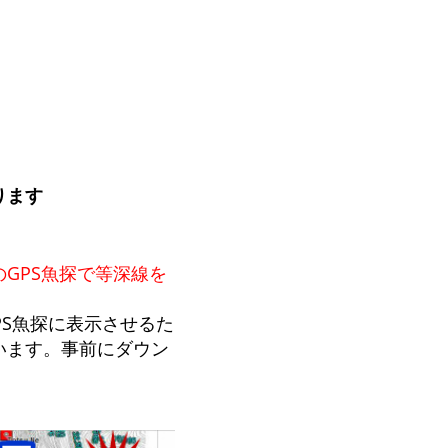
ります
のGPS魚探で等深線を
PS魚探に表示させるた
います。事前にダウン