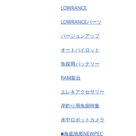
LOWRANCE
LOWRANCEパーツ
バージョンアップ
オートパイロット
魚探用バッテリー
RAM架台
エレキアクセサリー
岸釣り用魚探特集
水中ロボットカメラ
■海底地形NEWPEC