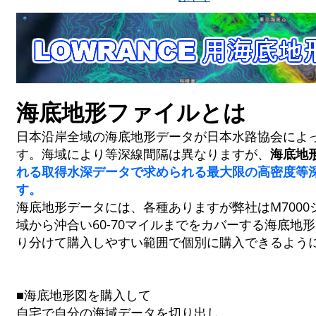
海底地形ファイルとは
日本沿岸全域の海底地形データが日本水路協会によ
す。海域により等深線間隔は異なりますが、
海底地
れる
取得水深データで求められる最大限の高密度等
す。
海底地形データには、各種ありますが弊社はM700
域から沖合い60-70マイルまでをカバーする海底地
り分けて購入しやすい範囲で個別に購入できるよう
■海底地形図を購入して
自宅で自分の海域データを切り出し