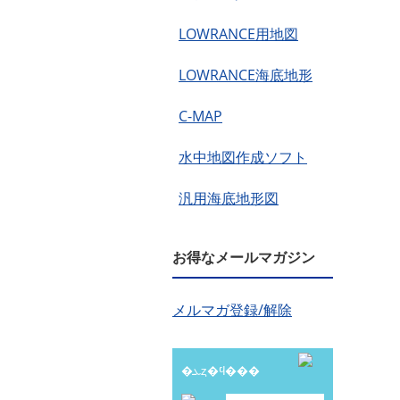
LOWRANCE用地図
LOWRANCE海底地形
C-MAP
水中地図作成ソフト
汎用海底地形図
お得なメールマガジン
メルマガ登録/解除
�ܥȥ�ϥ���