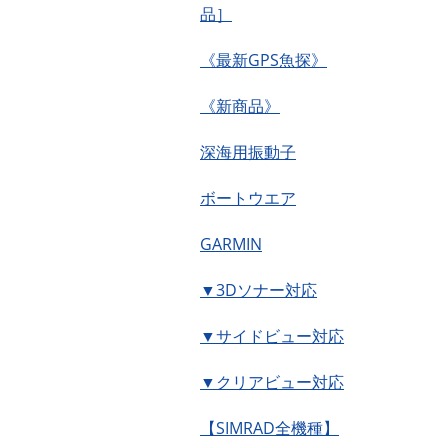
品］
《最新GPS魚探》
《新商品》
深海用振動子
ボートウエア
GARMIN
▼3Dソナー対応
▼サイドビュー対応
▼クリアビュー対応
【SIMRAD全機種】