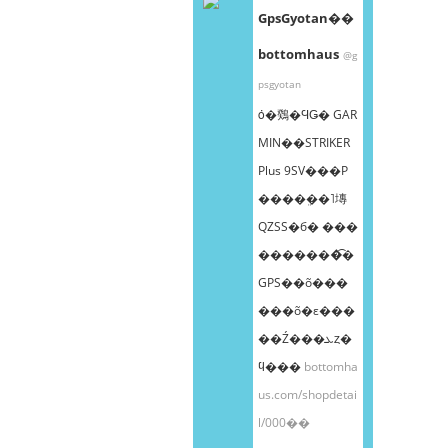
GpsGyotan��
bottomhaus
@g
psgyotan
ȯ�䳫�ϤǤ� GAR
MIN��STRIKER
Plus 9SV���Ρ
����ܸ��˥塼
QZSS�б� ���
�������͡�
GPS��õ���
���õ�ε���
��Ź���ܥȥ�
ϥ���
bottomha
us.com/shopdetai
l/000��