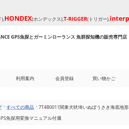
HONDEX
inter
T-RIGGER
),
(ホンデックス),
(トリガー),
RANCE GPS魚探とガーミンローランス 魚群探知機の販売専門店
利用案内
会員登録
買い物かご
プ
すべての商品
7T4B0011関東犬吠埼いぬぼうさき海底地形フ
GPS魚探用変換マニュアル付属