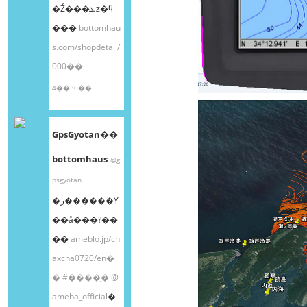
�Ź���ܥȥ�ϥ
���
bottomhau
s.com/shopdetail/
000��
4��30��
GpsGyotan��
bottomhaus
@g
psgyotan
�ر������Υ
��å���?��
��
ameblo.jp/ch
axcha0720/en�
�
#����֥�
@
ameba_official
�