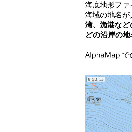
海底地形ファ
海域の地名が
湾、漁港など
どの沿岸の地
AlphaMa