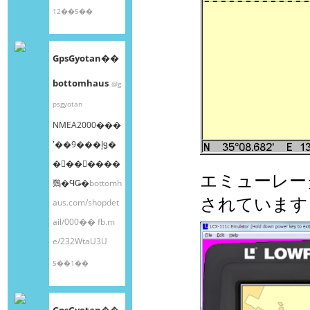
12��5��
GpsGyotan��
bottomhaus
@g
psgyotan
NMEA2000���
ʽ��9���إǥ�
�󥰥��󥵡����
エミューレー
䳫�ϤǤ�
bottomh
されています
aus.com/shopdet
ail/000��
fb.m
e/232WtaU3U
5��1��
GpsGyotan��