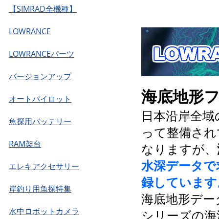
【SIMRAD全機種】
LOWRANCE
LOWRANCEパーツ
バージョンアップ
海底地形
オートパイロット
日本沿岸全域
魚探用バッテリー
って整備され
RAM架台
なりますが、
水深データで
エレキアクセサリー
録しています
岸釣り用魚探特集
海底地形デー
水中ロボットカメラ
シリーズの海