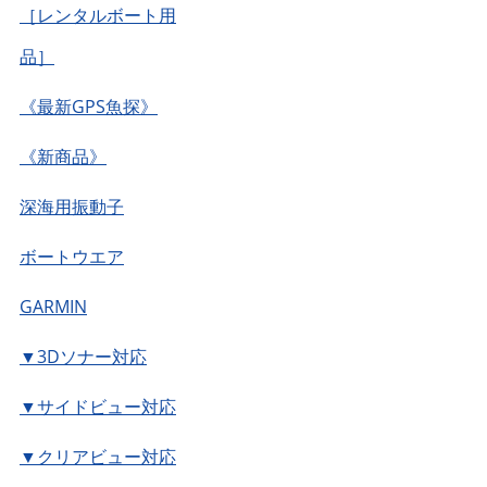
［レンタルボート用
品］
《最新GPS魚探》
《新商品》
深海用振動子
ボートウエア
GARMIN
▼3Dソナー対応
▼サイドビュー対応
▼クリアビュー対応