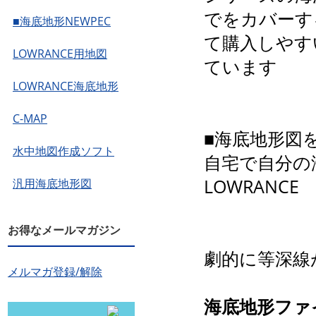
でをカバーす
■海底地形NEWPEC
て購入しやす
LOWRANCE用地図
ています
LOWRANCE海底地形
C-MAP
■海底地形図
水中地図作成ソフト
自宅で自分の
LOWRANC
汎用海底地形図
お得なメールマガジン
劇的に等深線
メルマガ登録/解除
海底地形ファ