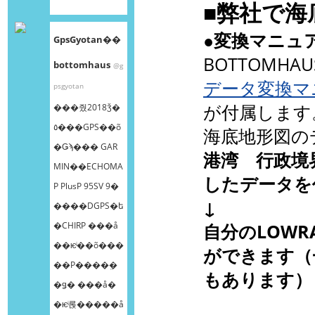
■弊社で海
●変換マニュ
GpsGyotan��
BOTTOMH
bottomhaus
@g
データ変換マ
psgyotan
が付属します
���줬2018ǯ�
٥���GPS��õ
海底地形図の
�Ǥϡ��� GAR
港湾 行政境
MIN��ECHOMA
したデータを
P PlusP 95SV 9�
↓
����DGPS�ե
�CHIRP ���å
自分のLOWR
��ѥͥ��õ���
ができます（
��Ρ����ܸ�
もあります）
�ǥ� ���å�
�ѥͥ롡�����å