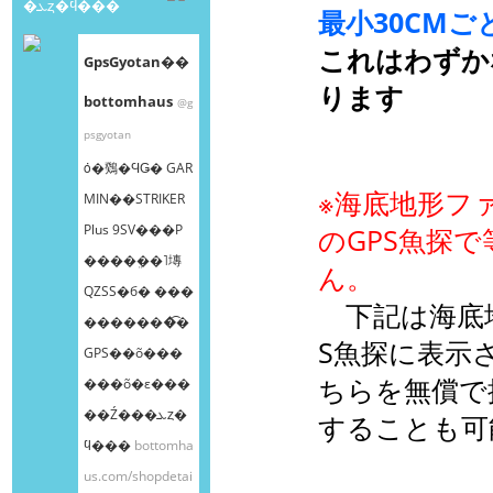
�ܥȥ�ϥ���
最小30CMご
これはわずか
GpsGyotan��
ります
bottomhaus
@g
psgyotan
ȯ�䳫�ϤǤ� GAR
※海底地形ファ
MIN��STRIKER
Plus 9SV���Ρ
のGPS魚探
����ܸ��˥塼
ん。
QZSS�б� ���
下記は海底地
�������͡�
S魚探に表示
GPS��õ���
ちらを無償で
���õ�ε���
��Ź���ܥȥ�
することも可
ϥ���
bottomha
us.com/shopdetai