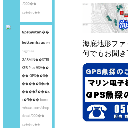
l/000��
12��10��
GpsGyotan��
海底地形ファ
bottomhaus
@g
何でもお聞き
psgyotan
GARMIN��STRI
KER Plus 9SV��
�� GPS��õ�
�����õ�ε�
����Ź���ܥ
ȥ�ϥ���
botto
mhaus.com/shop
detail/000��
12��10��