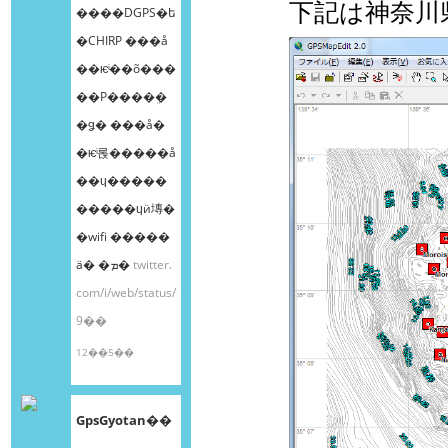
下記は神奈川
����DGPS�ե
�CHIRP ���å
��ѥͥ��õ���
��Ρ����ܸ�
�ǥ� ���å�
�ѥͥ롡�����å
��ɥ�����
�����ɥӥ塼�
�wifi �����
ä� �ܡ�
twitter.
com/i/web/status/
9��
12��5��
GpsGyotan��