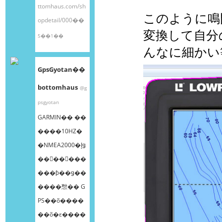
ttomhaus.com/sh
このように鳴
opdetail/000��
変換して自分の
5��1��
んなに細かい
GpsGyotan��
bottomhaus
@g
psgyotan
GARMIN�� ��
����10HZ�
�NMEA2000�إǥ
��󥰥��󥵡���
���ƥ��ǥ��
����㥹�� G
PS��õ����
��õ�ε����