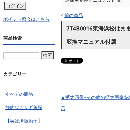
魚探用変換マニュアル付属
ログイン
<
前の商品
ポイント照会はこちら
7T4B0016東海浜松はま
商品検索
変換マニュアル付属
検索
カテゴリー
すべての商品
▲拡大画像+その他の拡大画像を
筏釣ワカサギ魚探
示
【実証済振動子】