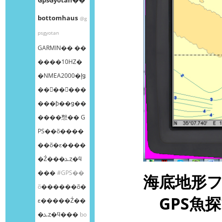
bottomhaus
@g
psgyotan
GARMIN�� ��
����10HZ�
�NMEA2000�إǥ
��󥰥��󥵡���
���ƥ��ǥ��
����㥹�� G
PS��õ����
��õ�ε����
�Ź���ܥȥ�ϥ
���
#GPS��
海底地形フ
õ
������õ�
GPS魚
ε�����Ź��
�ܥȥ�ϥ���
bo