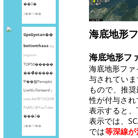
��󤫤�
4��13��
海底地形
GpsGyotan��
bottomhaus
@g
海底地形ファ
psgyotan
TOP50�����
海底地形ファ
���ͤ�����
与されています
Ƥ��줿Panoptix
もので、推奨最
LiveVu Forward
y
性が付与され
outu.be/B13sQsW
PqMU
@YouTube
表示すると、
���󤫤�
表示では、SC
4��13��
では
等深線が