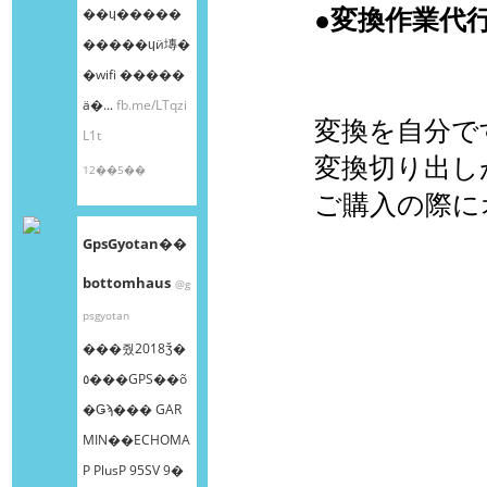
●変換作業代
��ɥ�����
�����ɥӥ塼�
�wifi �����
ä�...
fb.me/LTqzi
変換を自分で
L1t
変換切り出し
12��5��
ご購入の際に
GpsGyotan��
bottomhaus
@g
psgyotan
���줬2018ǯ�
٥���GPS��õ
�Ǥϡ��� GAR
MIN��ECHOMA
P PlusP 95SV 9�