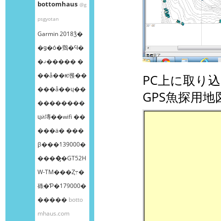
bottomhaus
@g
psgyotan
Garmin 2018ǯ�
�ǥ�ȯ�䳫�Ϥ�
�ޤ����� �
��å��ѥͥ롡��
PC上に取り
���å��ɥ��
GPS魚探用
��������
ɥӥ塼��wifi ��
���ä� ���
β���139000�
����̡�GT52H
W-TM���Ȥ߹�
碌�Ƥ�179000�
�����
botto
mhaus.com