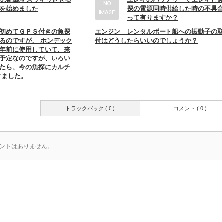
を始めました
探の電源同時供給した時の不具
って有りますか？
初めてＧＰＳ付きの魚探
エンジン レンタルボート船への振動子の
るのですが、 ホンデック
付はどうしたらいいのでしょうか？
年前に使用していて、来
予定なのですが、いろい
たら、今の魚探にカルチ
けました。
トラックバック ( 0 )
コメント ( 0 )
ントはありません。