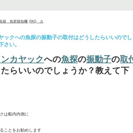
S魚探 魚群探知機
,
FAQ カ
ヤックへの魚探の振動子の取付はどうしたらいいのでし
下さい。
オンカヤック
への
魚探
の
振動子
の
取
したらいいのでしょうか？教えて下
クは船内内側に
ることをお勧めします