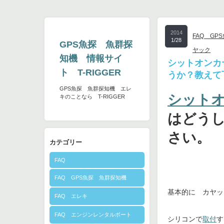
2014
FAQ GP
1/28
GPS魚探 魚群探
ヤック
知機 情報サイ
シットオンカ
ト T-RIGGER
うか？教えて
GPS魚探 魚群探知機 エレ
シット
キのことなら T-RIGGER
はどう
さい。
カテゴリー
FAQ
FAQ GPS魚探 魚群探知機
基本的に カヤッ
FAQ エレキ
FAQ エンジンレンタルボート
シリコンで
取付
す