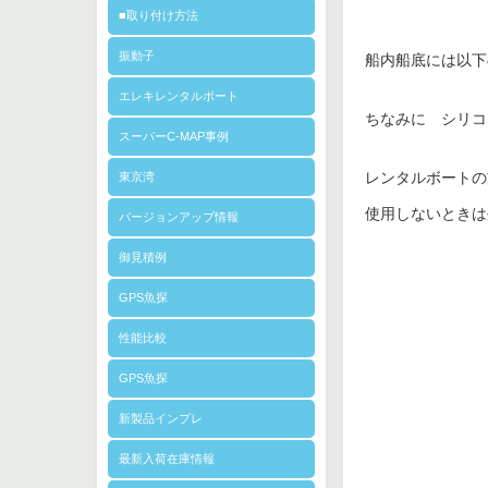
■取り付け方法
振動子
船内船底には以下
エレキレンタルボート
ちなみに シリコ
スーパーC-MAP事例
レンタルボートの
東京湾
使用しないときは
バージョンアップ情報
御見積例
GPS魚探
性能比較
GPS魚探
新製品インプレ
最新入荷在庫情報