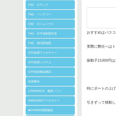
FAQ カヤック
FAQ バッテリー
FAQ ボトムハウス
おすすめはバスコ
FAQ 水中地形図作成
FAQ 湖沼図海図
実際に弊社へはト
GPS魚探アクセサリー
振動子21000円
GPS魚探システム
GPS魚探製品解説
魚探解説
特にボートの上げ
LOWRANCE 最新ソフト
NMEA2000アクセサリー
引きずって移動し
■GARMIN地図確認