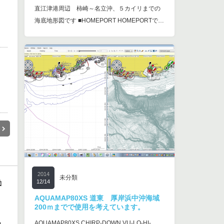
直江津港周辺 柿崎～名立沖、５カイリまでの
海底地形図です ■HOMEPORT HOMEPORTで…
2014
未分類
12/14
動
AQUAMAP80XS 道東 厚岸浜中沖海域
200ｍまでで使用を考えています。
AQUAMAP80XS CHIRP-DOWN VU-LO-HI-
魚