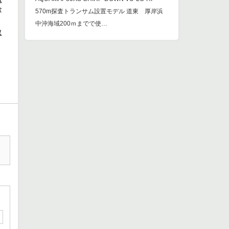
合
570m探査トランサム設置モデル 道東 厚岸浜
中沖海域200ｍまでで使…
取