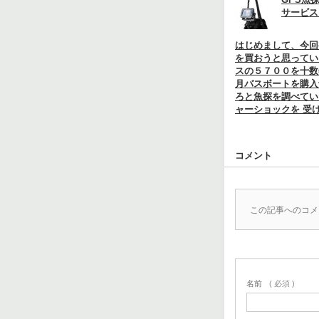
サービス
はじめまして、今回
を買おうと思ってい
スの５７００を十数
月バスボートを購入
ろと魚探を調べてい
ャーショックを 受
コメント
この記事へのコメ
名前
( 必須 )