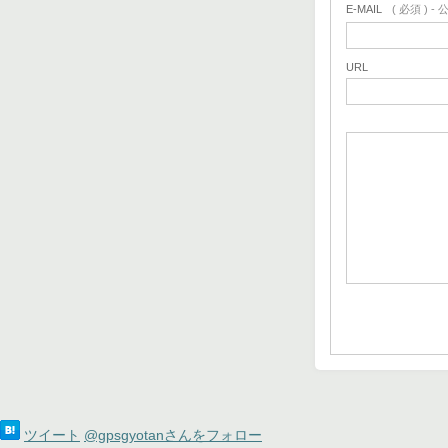
E-MAIL
( 必須 ) 
URL
ツイート
@gpsgyotanさんをフォロー