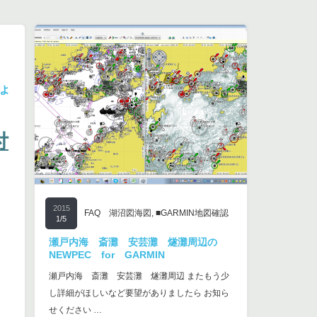
ょ
付
2015
FAQ 湖沼図海図
,
■GARMIN地図確認
1/5
瀬戸内海 斎灘 安芸灘 燧灘周辺の
NEWPEC for GARMIN
瀬戸内海 斎灘 安芸灘 燧灘周辺 またもう少
し詳細がほしいなど要望がありましたら お知ら
せください …