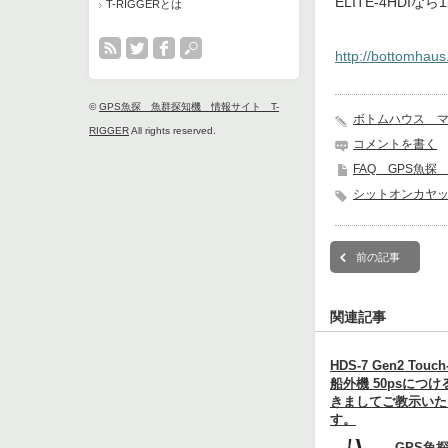
ELITE-4HDIな
T-RIGGERとは
http://bottomhaus
©
GPS魚探 魚群探知機 情報サイト T-
ボトムハウス 
RIGGER
All rights reserved.
コメントを書く
FAQ GPS魚探
シットオンカヤ
前の記事
関連記事
HDS-7 Gen2 Touc
船外機 50psにつ
きましてご教示いた
す。
GPS魚