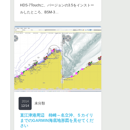
HDS-7Touchに、バージョンの3.5をインストー
ルしたところ、BSM-3…
2014
未分類
12/14
直江津港周辺 柿崎～名立沖、５カイリ
までのGARMIN海底地形図を見せてくだ
さい