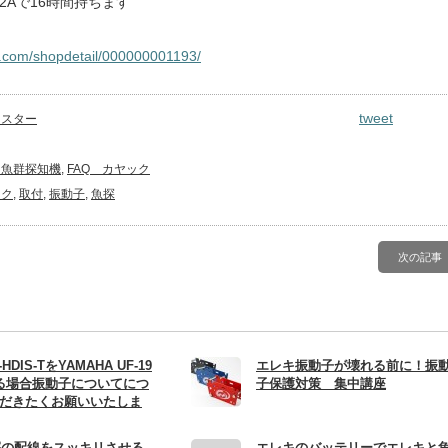
ら12Aで16時間持ちます
.com/
shopdetail/000000001193/
tweet
マスター
 魚群探知機
,
FAQ カヤック
ック
,
取付
,
振動子
,
魚探
次の記事
h-HDIS-TをYAMAHA UF-19
エレキ振動子が壊れる前に！振
ける場合振動子についてにつ
子保護対策 集中講座
だきたくお願いいたしま
探の配線をスッキリさせる
エレキのバッテリーでエレキと