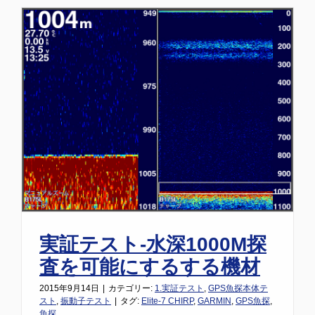
実証テスト-水深1000M探
査を可能にするする機材
2015年9月14日
|
カテゴリー:
1.実証テスト
,
GPS魚探本体テ
スト
,
振動子テスト
|
タグ:
Elite-7 CHIRP
,
GARMIN
,
GPS魚探
,
魚探