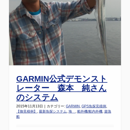
GARMIN公式デモンスト
レーター 森本 純さん
のシステム
2015年11月13日
|
カテゴリー:
GARMIN
,
GPS魚探見積例
,
【御見積例】
,
最新魚探システム
,
海
,
船外機/船内外機
,
遊漁
船