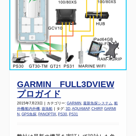
GARMIN FULL3DVIEW
プロガイド
2015年7月23日
|
カテゴリー:
GARMIN
,
最新魚探システム
,
船
外機/船内外機
,
遊漁船
|
タグ:
3D
,
AQUAMAP
,
CHIRP
,
GARMI
N
,
GPS魚探
,
PANOPTIX
,
PS30
,
PS31