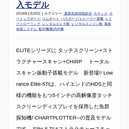
入モデル
2016年1月25日
|
カテゴリー:
.最新魚探情報総合
,
カヤック
,
カ
ートップボート
,
ゴムボート
,
バスボート/トレーラー運搬
,
レイ
クトローリング
,
レンタルエレキ船
,
レンタルエンジン船
,
最新
魚探システム
,
船外機/船内外機
ELITEシリーズに タッチスクリーン+スト
ラクチャースキャン+CHIRP トータル
スキャン振動子搭載モデル 新登場!! Low
rance Elite-5Tiは、ハイエンドのHDSと同
様の機能をもつ5インチの高解像度タッチ
スクリーンディスプレイを採用した魚群
探知機/ CHARTPLOTTER─の普及モデル