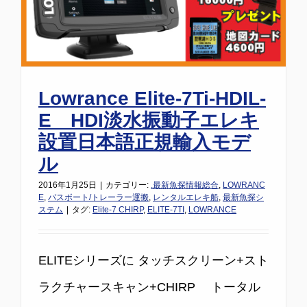
Lowrance Elite-7Ti-HDIL-
E HDI淡水振動子エレキ
設置日本語正規輸入モデ
ル
2016年1月25日
|
カテゴリー:
.最新魚探情報総合
,
LOWRANC
E
,
バスボート/トレーラー運搬
,
レンタルエレキ船
,
最新魚探シ
ステム
|
タグ:
Elite-7 CHIRP
,
ELITE-7TI
,
LOWRANCE
ELITEシリーズに タッチスクリーン+スト
ラクチャースキャン+CHIRP トータル