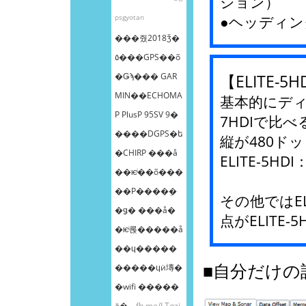
ション）
psgyotan
●ヘッディ
���줬2018ǯ�
٥���GPS��õ
�Ǥϡ��� GAR
【ELITE-5
MIN��ECHOMA
基本的にディス
P PlusP 95SV 9�
7HDIで比べ
����DGPS�ե
縦が480ド
�CHIRP ���å
ELITE-5HDI
��ѥͥ��õ���
��Ρ����ܸ�
その他ではEL
�ǥ� ���å�
点がELITE-
�ѥͥ롡�����å
��ɥ�����
■自分だけの
�����ɥӥ塼�
�wifi �����
ä�...
fb.me/LTqzi