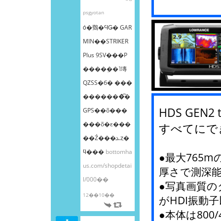
psgyotan
ȯ�䳫�ϤǤ� GAR
MIN��STRIKER
Plus 9SV���Ρ
����ܸ��˥塼
QZSS�б� ���
�������͡�
HDS GEN2 t
GPS��õ���
���õ�ε���
すべてにで
��Ź���ܥȥ�
ϥ���
bottomha
●最大765
us.com/shopdetai
厚さで測深
l/000��
●写真画質
12��10��
がHDI振動
●本体は800/