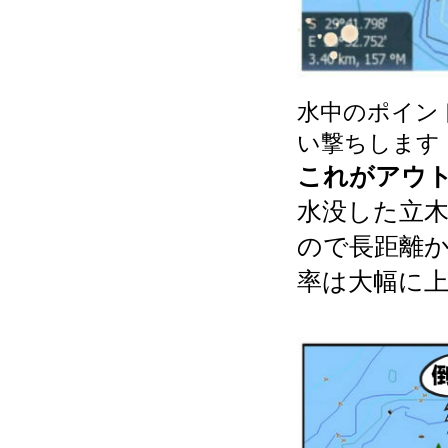
水中のポイン
い撃ちします
これがアウ
水没した立
ので長距離
率は大幅に