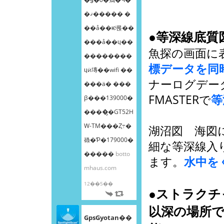
�ޤ����� �
��å��ѥͥ롡��
●等深線底質
���å��ɥ��
魚探の画面に
��������
標データを同
ɥӥ塼��wifi ��
ナーログデー
���ä� ���
FMASTERで
等
β���139000�
����̡�GT52H
W-TM���Ȥ߹�
湖沼図 海図
碌�Ƥ�179000�
細な等深線入
�����
botto
ます。
水中を
mhaus.com
12��5��
●ストラクチ
以深の場所
GpsGyotan��