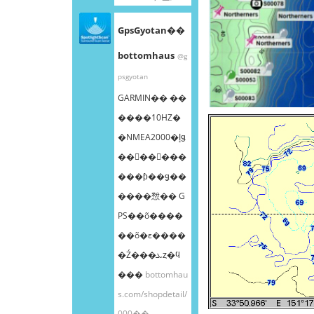
GpsGyotan��
bottomhaus
@g
psgyotan
GARMIN�� ��
����10HZ�
�NMEA2000�إǥ
��󥰥��󥵡���
���ƥ��ǥ��
����㥹�� G
PS��õ����
��õ�ε����
�Ź���ܥȥ�ϥ
���
bottomhau
s.com/shopdetail/
000��