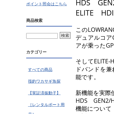
HDS GEN
ポイント照会はこちら
ELITE HDI
商品検索
このLOWRANC
検索
デュアルコア
アが乗ったGP
カテゴリー
そしてELIT
ドバンドを兼ねた8
すべての商品
能です。
筏釣ワカサギ魚探
新機能を実際
【実証済振動子】
HDS GEN2/
［レンタルボート用
機能について