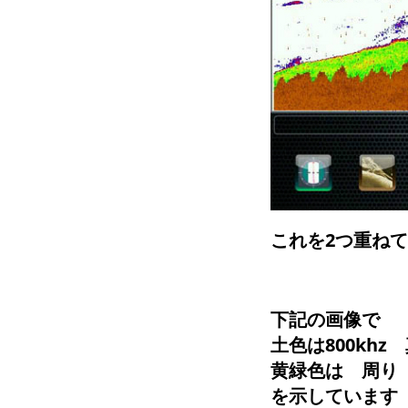
これを2つ重ね
下記の画像で
土色は800kh
黄緑色は 周
を示しています