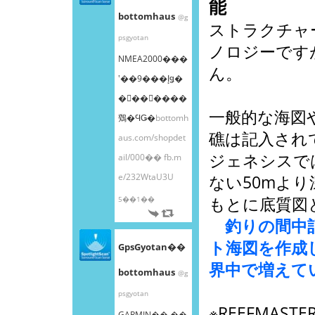
能
bottomhaus
@g
ストラクチャ
psgyotan
ノロジーです
NMEA2000���
ん。
ʽ��9���إǥ�
�󥰥��󥵡����
一般的な海図
䳫�ϤǤ�
bottomh
礁は記入されて
aus.com/shopdet
ジェネシスで
ail/000��
fb.m
e/232WtaU3U
ない50mよ
もとに底質図
5��1��
釣りの間中記
ト海図を作成
GpsGyotan��
界中で増えて
bottomhaus
@g
psgyotan
※REEFMA
GARMIN�� ��