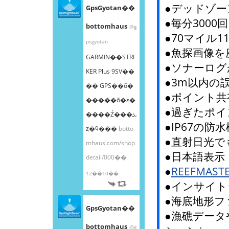
●デッドゾー
GpsGyotan��
●毎分300
bottomhaus
@g
●70マイル1
psgyotan
●魚探画像を
GARMIN��STRI
●ソナーログ
KER Plus 9SV��
●3m以内の誤
�� GPS��õ�
●ポイント共
�����õ�ε�
●過ぎたポイ
����Ź���ܥ
●IP67の防
ȥ�ϥ���
botto
●直射日光で
mhaus.com/shop
●日本語表示
detail/000��
●
REEFMAS
12��10��
●インサイ
●海底地形
GpsGyotan��
●漁礁データ
bottomhaus
@g