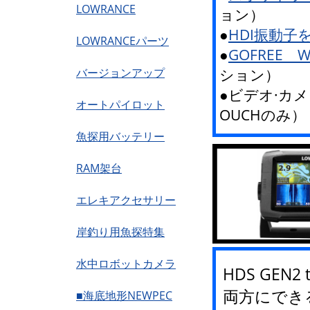
LOWRANCE
ョン）
●
HDI振動
LOWRANCEパーツ
●
GOFREE 
ション）
バージョンアップ
●ビデオ·カメラ
オートパイロット
OUCHのみ）
魚探用バッテリー
RAM架台
エレキアクセサリー
岸釣り用魚探特集
水中ロボットカメラ
HDS GEN2
両方にでき
■海底地形NEWPEC