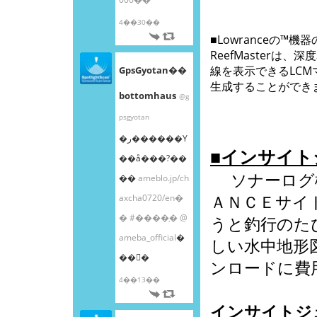
4��30��
■Lowranceの™機
ReefMasterは
線を表示できるLC
GpsGyotan��
生成することができ
bottomhaus
@g
psgyotan
�ر������Υ
■インサイト
��å���?��
ソナーログ機
��
ameblo.jp/ch
ＡＮＣＥサイ
axcha0720/en�
�
#����֥�
@
うと釣行のた
ameba_official
�
しい水中地形
��󤫤�
ンロードに費
4��13��
インサイトジ