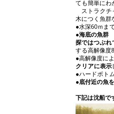
ても簡単にわ
ストラクチャ
木につく魚群
●水深60ｍま
●
海底の魚群
探ではつぶれ
する高解像度80
●高解像度に
クリアに表示
●ハードボト
●
底付近の魚
下記は沈船で