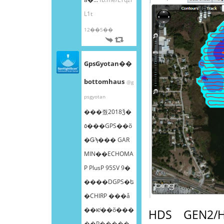
L1t
12��5��
GpsGyotan��
bottomhaus
@g
psgyotan
���줬2018ǯ�
٥���GPS��õ
�Ǥϡ��� GAR
MIN��ECHOMA
P PlusP 95SV 9�
����DGPS�ե
�CHIRP ���å
��ѥͥ��õ���
HDS GEN2/
��Ρ����ܸ�