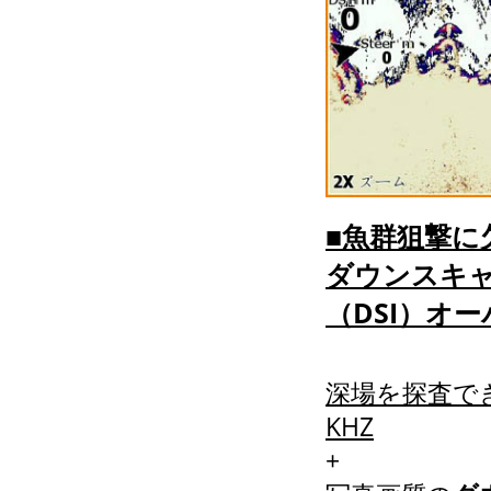
■魚群狙撃に
ダウンスキ
（DSI）オ
深場を探査で
KHZ
+