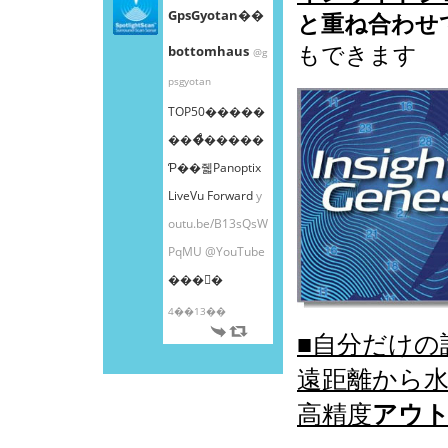
GpsGyotan��
と重ね合わせ
もできます
bottomhaus
@g
psgyotan
TOP50�����
���ͤ�����
Ƥ��줿Panoptix
LiveVu Forward
y
outu.be/B13sQsW
PqMU
@YouTube
���󤫤�
4��13��
■自分だけの
遠距離から
高精度
アウ