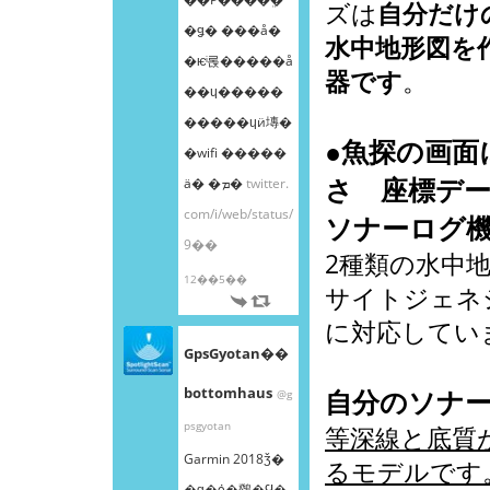
ズは
自分だけ
�ǥ� ���å�
水中地形図を
�ѥͥ롡�����å
器です
。
��ɥ�����
�����ɥӥ塼�
●
魚探の画面
�wifi �����
さ 座標デ
ä� �ܡ�
twitter.
com/i/web/status/
ソナーログ
9��
2種類の水中地
12��5��
サイトジェネ
に対応してい
GpsGyotan��
bottomhaus
自分のソナ
@g
psgyotan
等深線と底質
Garmin 2018ǯ�
るモデルです
�ǥ�ȯ�䳫�Ϥ�