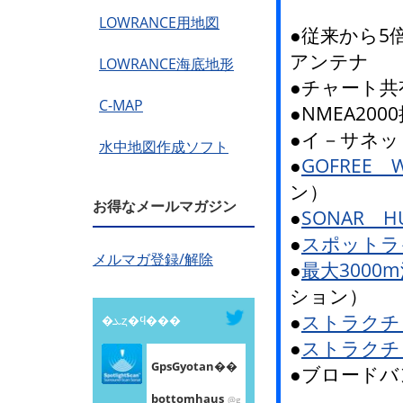
LOWRANCE用地図
●従来から5
アンテナ
LOWRANCE海底地形
●チャート共
C-MAP
●NMEA20
●イ－サネッ
水中地図作成ソフト
●
GOFREE 
ン）
お得なメールマガジン
●
SONAR 
●
スポットラ
メルマガ登録/解除
●
最大3000
ション）
●
ストラクチ
�ܥȥ�ϥ���
●
ストラクチ
GpsGyotan��
●ブロード
bottomhaus
@g