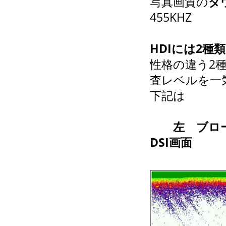
写真画質の
ダ
455KHZ
HDIには2
性格の違う2
査レベルを一
下記は
左 ブロ
DSI画面