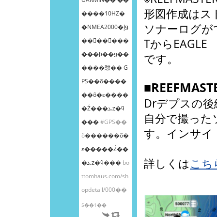
形図作成はス
����10HZ�
ソナーログがで
�NMEA2000�إǥ
��󥰥��󥵡���
TからEAGLE 
���ƥ��ǥ��
です。
����㥹�� G
PS��õ����
■REEFMAS
��õ�ε����
Drデプスの
�Ź���ܥȥ�ϥ
自分で撮った
���
#GPS��
す。インサイ
õ
������õ�
ε�����Ź��
詳しくは
こち
�ܥȥ�ϥ���
bo
ttomhaus.com/sh
opdetail/000��
5��1��