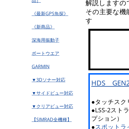
品］
解説しますの
その主要な機
《最新GPS魚探》
す
《新商品》
深海用振動子
ボートウエア
GARMIN
▼3Dソナー対応
HDS GE
▼サイドビュー対応
●タッチスク
▼クリアビュー対応
●LSS-2
プション）
【SIMRAD全機種】
●
スポットラ