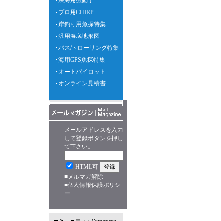
深海用振動子
プロ用CHIRP
岸釣り用魚探特集
汎用海底地形図
バス/トローリング特集
海用GPS魚探特集
オートパイロット
オンライン見積書
メールアドレスを入力
して登録ボタンを押し
て下さい。
HTML可
■
メルマガ解除
■
個人情報保護ポリシ
ー