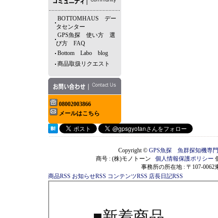
BOTTOMHAUS デー
タセンター
GPS魚探 使い方 選
び方 FAQ
Bottom Labo blog
商品取扱リクエスト
08002003866
メールはこちら
Copyright ©
GPS魚探 魚群探知機専
商号 : (株)モノトーン
個人情報保護ポリシー
事務所の所在地 : 〒107-00
商品RSS
お知らせRSS
コンテンツRSS
店長日記RSS