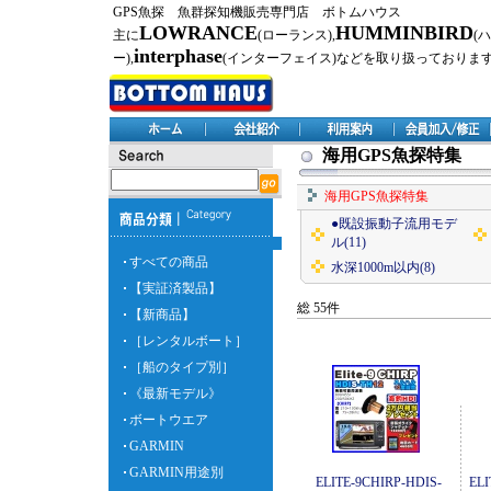
GPS魚探 魚群探知機販売専門店 ボトムハウス
LOWRANCE
HUMMINBIRD
主に
(ローランス),
(
interphase
ー),
(インターフェイス)などを取り扱っておりま
海用GPS魚探特集
海用GPS魚探特集
●既設振動子流用モデ
ル(11)
すべての商品
水深1000m以内(8)
【実証済製品】
総 55件
【新商品】
［レンタルボート］
［船のタイプ別］
《最新モデル》
ボートウエア
GARMIN
GARMIN用途別
ELITE-9CHIRP-HDIS-
EL