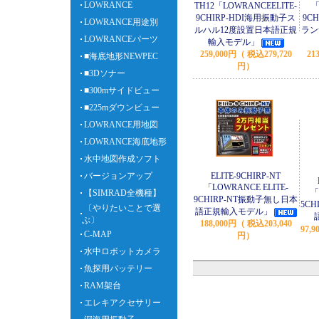
LOWRANCE
TH12「LOWRANCEELITE-
「
9CHIRP-HDI海用振動子ス
9C
LOWRANCE用途別
ルハル12度設置日本語正規
ラン
LOWRANCEパーツ
輸入モデル」
259,000円（ 税込279,720
21
■海底地形NEWPEC
円）
■3Dソナー
■300mサイドビュー
■225mダウンビュー
LOWRANCE用地図
LOWRANCE海底地形
水中地図作成ソフト
バージョンアップ
ELITE-9CHIRP-NT
「LOWRANCE ELITE-
「
【SIMRAD全機種】
9CHIRP-NT振動子無し日本
5C
〔やりたいことで選
語正規輸入モデル」
ぶ〕
188,000円（ 税込203,040
97,
C-MAP
円）
水中ロボットカメラ
魚探用バッテリー
RAM架台
エレキアクセサリー