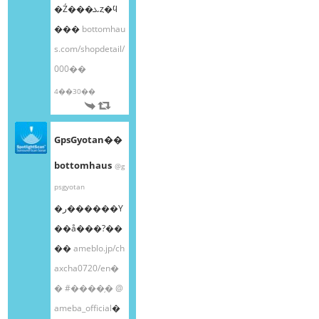
�Ź���ܥȥ�ϥ
���
bottomhau
s.com/shopdetail/
000��
4��30��
GpsGyotan��
bottomhaus
@g
psgyotan
�ر������Υ
��å���?��
��
ameblo.jp/ch
axcha0720/en�
�
#����֥�
@
ameba_official
�