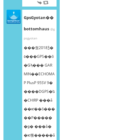
GpsGyotan��
bottomhaus
@g
psgyotan
���줬2018ǯ�
٥���GPS��õ
�Ǥϡ��� GAR
MIN��ECHOMA
P PlusP 95SV 9�
����DGPS�ե
�CHIRP ���å
��ѥͥ��õ���
��Ρ����ܸ�
�ǥ� ���å�
�ѥͥ롡�����å