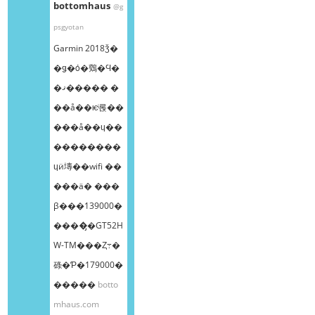
bottomhaus
@g
psgyotan
Garmin 2018ǯ�
�ǥ�ȯ�䳫�Ϥ�
�ޤ����� �
��å��ѥͥ롡��
���å��ɥ��
��������
ɥӥ塼��wifi ��
���ä� ���
β���139000�
����̡�GT52H
W-TM���Ȥ߹�
碌�Ƥ�179000�
�����
botto
mhaus.com