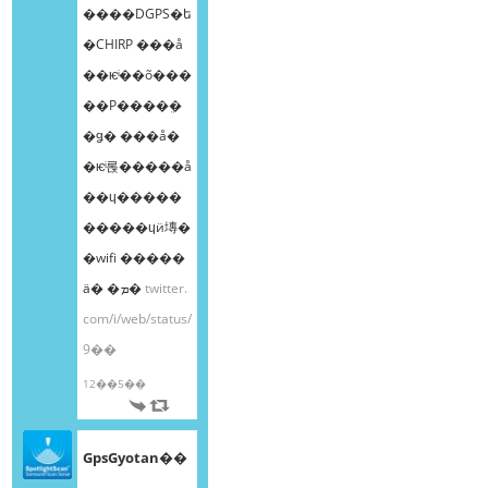
����DGPS�ե
�CHIRP ���å
��ѥͥ��õ���
��Ρ����ܸ�
�ǥ� ���å�
�ѥͥ롡�����å
��ɥ�����
�����ɥӥ塼�
�wifi �����
ä� �ܡ�
twitter.
com/i/web/status/
9��
12��5��
GpsGyotan��