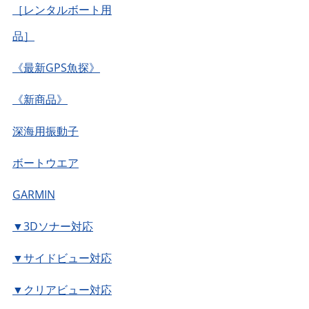
［レンタルボート用
品］
《最新GPS魚探》
《新商品》
深海用振動子
ボートウエア
GARMIN
▼3Dソナー対応
▼サイドビュー対応
▼クリアビュー対応