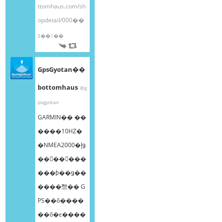
ttomhaus.com/sh
opdetail/000��
5��1��
GpsGyotan��
bottomhaus
@g
psgyotan
GARMIN�� ��
����10HZ�
�NMEA2000�إǥ
��󥰥��󥵡���
���ƥ��ǥ��
����㥹�� G
PS��õ����
��õ�ε����