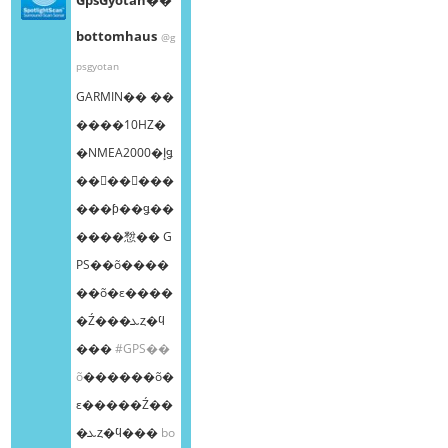
bottomhaus
@g
psgyotan
GARMIN�� ��
����10HZ�
�NMEA2000�إǥ
��󥰥��󥵡���
���ƥ��ǥ��
����㥹�� G
PS��õ����
��õ�ε����
�Ź���ܥȥ�ϥ
���
#GPS��
õ
������õ�
ε�����Ź��
�ܥȥ�ϥ���
bo