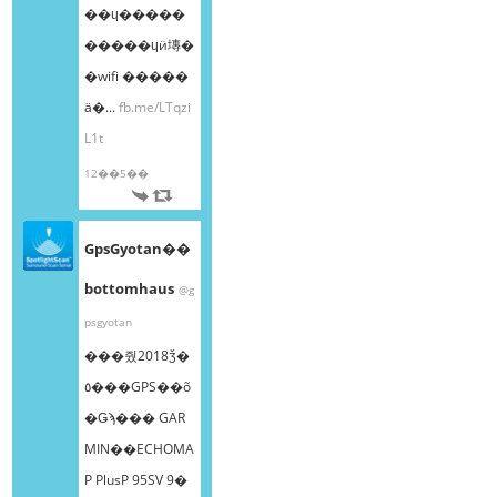
��ɥ�����
�����ɥӥ塼�
�wifi �����
ä�...
fb.me/LTqzi
L1t
12��5��
GpsGyotan��
bottomhaus
@g
psgyotan
���줬2018ǯ�
٥���GPS��õ
�Ǥϡ��� GAR
MIN��ECHOMA
P PlusP 95SV 9�