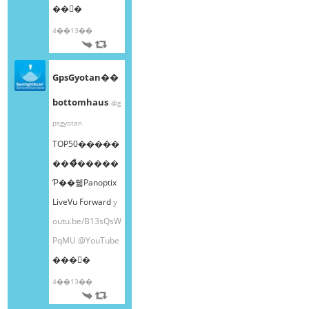
��󤫤�
4��13��
GpsGyotan��
bottomhaus
@g
psgyotan
TOP50�����
���ͤ�����
Ƥ��줿Panoptix
LiveVu Forward
y
outu.be/B13sQsW
PqMU
@YouTube
���󤫤�
4��13��