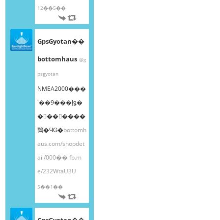
12��5��
GpsGyotan��
bottomhaus
@g
psgyotan
NMEA2000���
ʽ��9���إǥ�
�󥰥��󥵡����
䳫�ϤǤ�
bottomh
aus.com/shopdet
ail/000��
fb.m
e/232WtaU3U
5��1��
GpsGyotan��