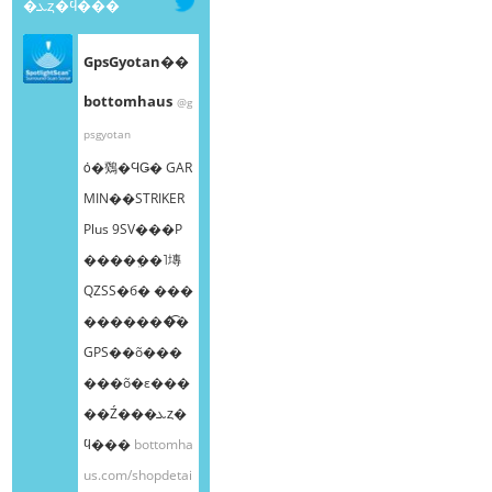
�ܥȥ�ϥ���
GpsGyotan��
bottomhaus
@g
psgyotan
ȯ�䳫�ϤǤ� GAR
MIN��STRIKER
Plus 9SV���Ρ
����ܸ��˥塼
QZSS�б� ���
�������͡�
GPS��õ���
���õ�ε���
��Ź���ܥȥ�
ϥ���
bottomha
us.com/shopdetai