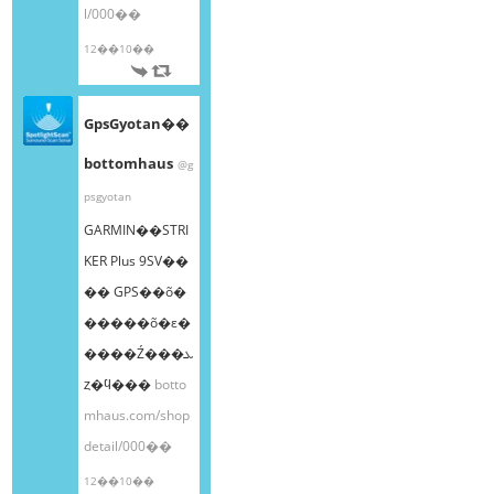
l/000��
12��10��
GpsGyotan��
bottomhaus
@g
psgyotan
GARMIN��STRI
KER Plus 9SV��
�� GPS��õ�
�����õ�ε�
����Ź���ܥ
ȥ�ϥ���
botto
mhaus.com/shop
detail/000��
12��10��